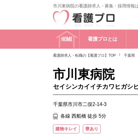
市川東病院の看護師求人・募集・採用情報
HOME
看護プロとは
看護師求人・転職の【看護プロ】TOP
千葉県
市川東病院
セイシンカイイチカワヒガシ
千葉県市川市二俣2-14-3
各線 西船橋 徒歩 5分
建物キレイ
寮あり