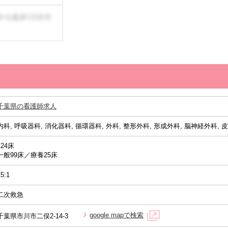
千葉県の看護師求人
内科, 呼吸器科, 消化器科, 循環器科, 外科, 整形外科, 形成外科, 脳神経外科,
124床
一般99床／療養25床
15:1
二次救急
google mapで検索
千葉県市川市二俣2-14-3