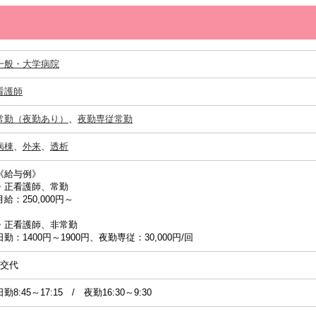
一般・大学病院
看護師
常勤（夜勤あり）
、
夜勤専従常勤
病棟
、
外来
、
透析
《給与例》
・正看護師、常勤
月給：250,000円～
・正看護師、非常勤
日勤：1400円～1900円、夜勤専従：30,000円/回
2交代
日勤8:45～17:15 / 夜勤16:30～9:30