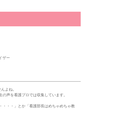
イザー
せんよね。
生の声を看護プロでは収集しています。
・・・・」とか「看護部長はめちゃめちゃ教