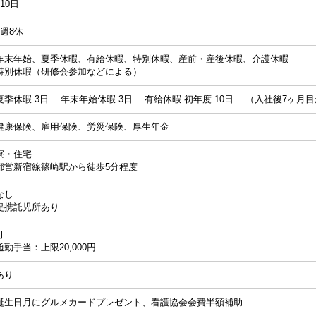
110日
4週8休
年末年始、夏季休暇、有給休暇、特別休暇、産前・産後休暇、介護休暇
特別休暇（研修会参加などによる）
夏季休暇 3日 年末年始休暇 3日 有給休暇 初年度 10日 （入社後7ヶ月
健康保険、雇用保険、労災保険、厚生年金
寮・住宅
都営新宿線篠崎駅から徒歩5分程度
なし
提携託児所あり
可
通勤手当：上限20,000円
あり
誕生日月にグルメカードプレゼント、看護協会会費半額補助