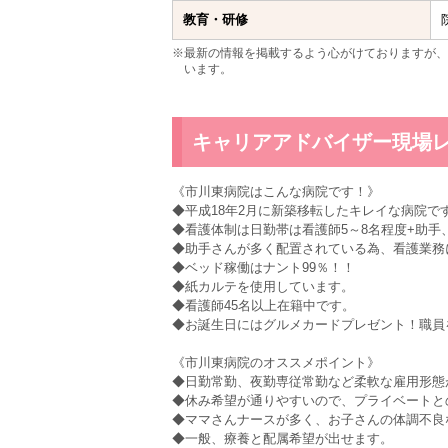
教育・研修
※最新の情報を掲載するよう心がけておりますが、
います。
キャリアアドバイザー現場
《市川東病院はこんな病院です！》
◆平成18年2月に新築移転したキレイな病院で
◆看護体制は日勤帯は看護師5～8名程度+助手
◆助手さんが多く配置されている為、看護業務
◆ベッド稼働はナント99％！！
◆紙カルテを使用しています。
◆看護師45名以上在籍中です。
◆お誕生日にはグルメカードプレゼント！職員
《市川東病院のオススメポイント》
◆日勤常勤、夜勤専従常勤など柔軟な雇用形態
◆休み希望が通りやすいので、プライベートと
◆ママさんナースが多く、お子さんの体調不良
◆一般、療養と配属希望が出せます。