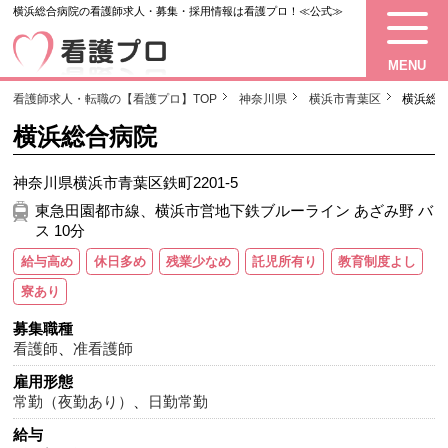
横浜総合病院の看護師求人・募集・採用情報は看護プロ！≪公式≫
MENU
看護師求人・転職の【看護プロ】TOP
神奈川県
横浜市青葉区
横浜総
横浜総合病院
神奈川県横浜市青葉区鉄町2201-5
東急田園都市線、横浜市営地下鉄ブルーライン あざみ野 バ
ス 10分
給与高め
休日多め
残業少なめ
託児所有り
教育制度よし
寮あり
募集職種
看護師
、
准看護師
雇用形態
常勤（夜勤あり）
、
日勤常勤
給与