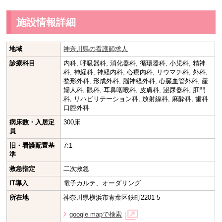
施設情報詳細
地域
神奈川県の看護師求人
診療科目
内科, 呼吸器科, 消化器科, 循環器科, 小児科, 精神
科, 神経科, 神経内科, 心療内科, リウマチ科, 外科,
整形外科, 形成外科, 脳神経外科, 心臓血管外科, 産
婦人科, 眼科, 耳鼻咽喉科, 皮膚科, 泌尿器科, 肛門
科, リハビリテーション科, 放射線科, 麻酔科, 歯科
口腔外科
病床数・入居定
300床
員
旧・看護配置基
7:1
準
救急指定
二次救急
IT導入
電子カルテ、オーダリング
所在地
神奈川県横浜市青葉区鉄町2201-5
google mapで検索