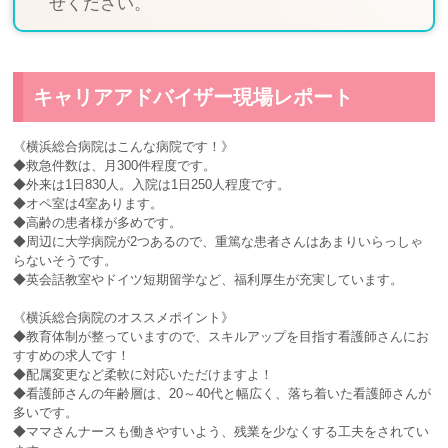
せください。
キャリアアドバイザー現場レポート
《横浜総合病院はこんな病院です！》
◆救急件数は、月300件程度です。
◆外来は1日830人。入院は1日250人程度です。
◆オペ室は4室あります。
◆高齢の患者様が多めです。
◆周辺に大学病院が2つあるので、重篤な患者さんはあまりいらっしゃ
らないそうです。
◆英会話教室やドイツ短期留学など、福利厚生が充実しています。
《横浜総合病院のオススメポイント》
◆教育体制が整っていますので、スキルアップを目指す看護師さんにお
すすめの求人です！
◆配属変更など柔軟に対応いただけますよ！
◆看護師さんの年齢層は、20～40代と幅広く、落ち着いた看護師さんが
多いです。
◆ママさんナースも働きやすいよう、残業を少なくする工夫をされてい