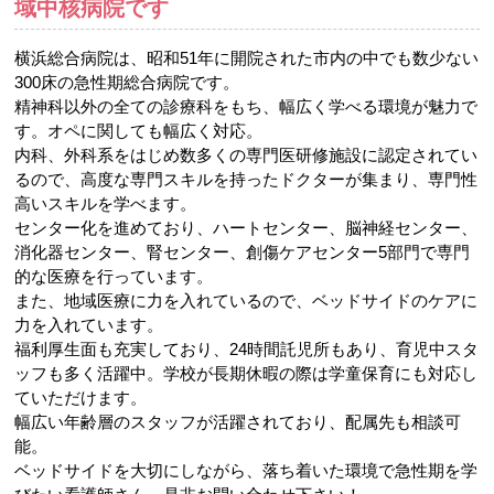
域中核病院です
横浜総合病院は、昭和51年に開院された市内の中でも数少ない
300床の急性期総合病院です。
精神科以外の全ての診療科をもち、幅広く学べる環境が魅力で
す。オペに関しても幅広く対応。
内科、外科系をはじめ数多くの専門医研修施設に認定されてい
るので、高度な専門スキルを持ったドクターが集まり、専門性
高いスキルを学べます。
センター化を進めており、ハートセンター、脳神経センター、
消化器センター、腎センター、創傷ケアセンター5部門で専門
的な医療を行っています。
また、地域医療に力を入れているので、ベッドサイドのケアに
力を入れています。
福利厚生面も充実しており、24時間託児所もあり、育児中スタ
ッフも多く活躍中。学校が長期休暇の際は学童保育にも対応し
ていただけます。
幅広い年齢層のスタッフが活躍されており、配属先も相談可
能。
ベッドサイドを大切にしながら、落ち着いた環境で急性期を学