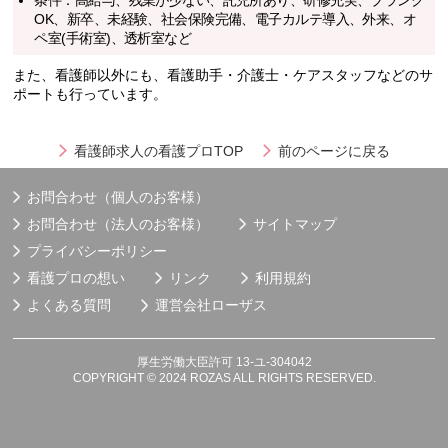
条件：高給与、残業が少ない、託児所あり、研修充実、ブランク
OK、新卒、未経験、社会保険完備、電子カルテ導入、外来、オ
ペ室(手術室)、透析室など
また、看護師以外にも、看護助手・介護士・ケアスタッフなどのサ
ポートも行っています。
看護師求人の看護プロTOP
前のページに戻る
お問合わせ（個人のお客様）
お問合わせ（法人のお客様）
サイトマップ
プライバシーポリシー
看護プロの想い
リンク
利用規約
よくある質問
運営会社
ローザス
厚生労働大臣許可 13-ユ-304042
COPYRIGHT © 2024 ROZAS ALL RIGHTS RESERVED.