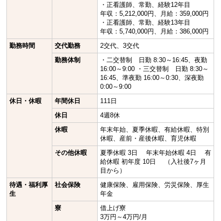
・正看護師、常勤、経験12年目
年収：5,212,000円、月給：359,000円
・正看護師、常勤、経験13年目
年収：5,740,000円、月給：386,000円
勤務時間
交代勤務
2交代、3交代
勤務体制
・二交替制 日勤 8:30～16:45、夜勤
16:00～9:00 ・三交替制 日勤 8:30～
16:45、準夜勤 16:00～0:30、深夜勤
0:00～9:00
休日・休暇
年間休日
111日
休日
4週8休
休暇
年末年始、夏季休暇、有給休暇、特別
休暇、産前・産後休暇、育児休暇
その他休暇
夏季休暇 3日 年末年始休暇 4日 有
給休暇 初年度 10日 （入社後7ヶ月
目から）
待遇・福利厚
社会保険
健康保険、雇用保険、労災保険、厚生
生
年金
寮
借上げ寮
3万円～4万円/月