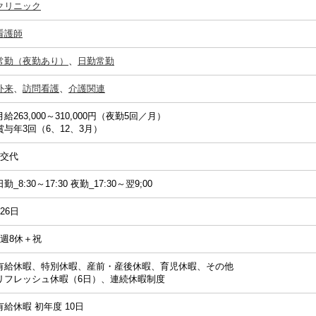
クリニック
看護師
常勤（夜勤あり）
、
日勤常勤
外来
、
訪問看護
、
介護関連
月給263,000～310,000円（夜勤5回／月）
賞与年3回（6、12、3月）
2交代
日勤_8:30～17:30 夜勤_17:30～翌9;00
126日
4週8休＋祝
有給休暇、特別休暇、産前・産後休暇、育児休暇、その他
リフレッシュ休暇（6日）、連続休暇制度
有給休暇 初年度 10日