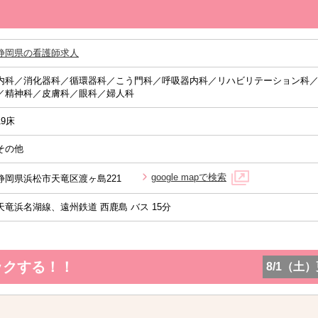
静岡県の看護師求人
内科／消化器科／循環器科／こう門科／呼吸器内科／リハビリテーション科
／精神科／皮膚科／眼科／婦人科
19床
その他
google mapで検索
静岡県浜松市天竜区渡ヶ島221
天竜浜名湖線、遠州鉄道 西鹿島 バス 15分
ックする！！
8/1（土