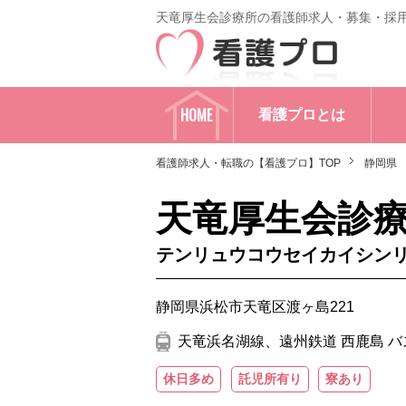
天竜厚生会診療所の看護師求人・募集・採
HOME
看護プロとは
看護師求人・転職の【看護プロ】TOP
静岡県
天竜厚生会診
テンリュウコウセイカイシン
静岡県浜松市天竜区渡ヶ島221
天竜浜名湖線、遠州鉄道 西鹿島 バス
休日多め
託児所有り
寮あり