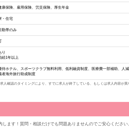
健康保険、雇用保険、労災保険、厚生年金
寮・住宅
日勤帯のみ
可
あり
勤続1年以上
優待ホテル、スポーツクラブ無料利用、低利融資制度、医療費一部補助、人減
職者海外旅行助成制度
求人確認のタイミングにより、すでに求人が終了している、もしくは求人内容が異
内します！質問・相談だけでも問題ありませんのでご安心ください