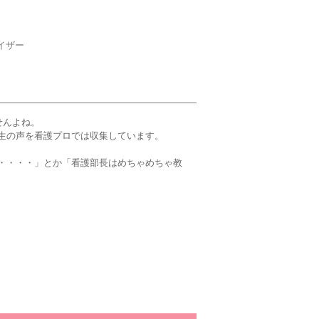
イザー
せんよね。
生の声を看護プロでは収集しています。
・・・・」とか「看護部長はめちゃめちゃ教