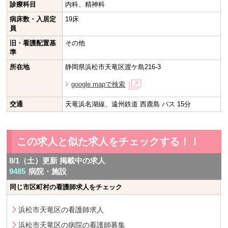
診療科目
内科、精神科
病床数・入居定
19床
員
旧・看護配置基
その他
準
所在地
静岡県浜松市天竜区渡ケ島216-3
google mapで検索
交通
天竜浜名湖線、遠州鉄道 西鹿島 バス 15分
この求人と似た求人をチェックする！！
8/1（土）更新 掲載中の求人
9485
病院・施設
同じ市区町村の看護師求人をチェック
浜松市天竜区の看護師求人
浜松市天竜区の病院の看護師募集