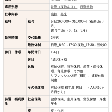
雇用形態
常勤（夜勤あり）
、
日勤常勤
仕事内容
病棟
、
外来
給料
給与
月給263,000～310,000円（夜勤5回／
月）
賞与年3回（6、12、3月）
勤務時間
交代勤務
2交代
勤務体制
日勤_8:30～17:30 夜勤_17:30～翌9;00
休日・休暇
年間休日
126日
休日
4週8休＋祝
休暇
有給休暇、特別休暇、産前・産後休
暇、育児休暇、その他
リフレッシュ休暇（6日）、連続休暇
制度
その他休暇
有給休暇 初年度 10日 （入社後6ヶ
月目から）
待遇・福利厚
社会保険
健康保険、雇用保険、労災保険、厚生
生
年金
寮
寮・住宅