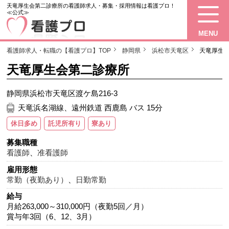
天竜厚生会第二診療所の看護師求人・募集・採用情報は看護プロ！
≪公式≫
MENU
看護師求人・転職の【看護プロ】TOP
静岡県
浜松市天竜区
天竜厚生
天竜厚生会第二診療所
静岡県浜松市天竜区渡ケ島216-3
天竜浜名湖線、遠州鉄道 西鹿島 バス 15分
休日多め
託児所有り
寮あり
募集職種
看護師
、
准看護師
雇用形態
常勤（夜勤あり）
、
日勤常勤
給与
月給263,000～310,000円（夜勤5回／月）
賞与年3回（6、12、3月）