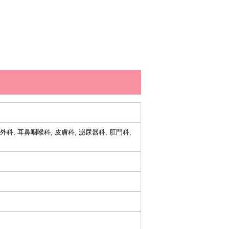
容外科, 耳鼻咽喉科, 皮膚科, 泌尿器科, 肛門科,