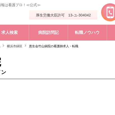
情報は看護プロ！≪公式≫
厚生労働大臣許可 13-ユ-304042
求人検索
病院訪問記
転職ノウハウ
県
横浜市緑区
恵生会竹山病院の看護師求人・転職
院
イン