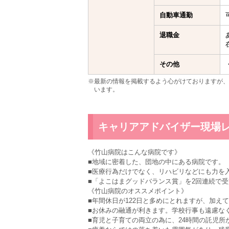
自動車通勤
退職金
その他
※最新の情報を掲載するよう心がけておりますが、
います。
キャリアアドバイザー現場
《竹山病院はこんな病院です》
■地域に密着した、団地の中にある病院です。
■医療行為だけでなく、リハビリなどにも力を
■「よこはまグッドバランス賞」を2回連続で
《竹山病院のオススメポイント》
■年間休日が122日と多めにとれますが、加え
■お休みの融通が利きます。学校行事も遠慮な
■育児と子育ての両立の為に、24時間の託児