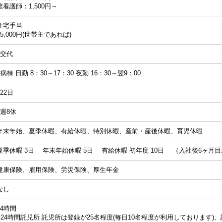
准看護師：1,500円～
住宅手当
15,000円(世帯主であれば)
2交代
■病棟 日勤 8：30～17：30 夜勤 16：30～翌9：00
122日
4週8休
年末年始、夏季休暇、有給休暇、特別休暇、産前・産後休暇、育児休暇
夏季休暇 3日 年末年始休暇 5日 有給休暇 初年度 10日 （入社後6ヶ月
健康保険、雇用保険、労災保険、厚生年金
なし
24時間
■24時間託児所 託児所は登録が25名程度(毎日10名程度が利用しております)