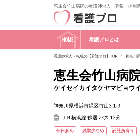
恵生会竹山病院の看護師求人・募集・採用
HOME
看護プロとは
看護師求人・転職の【看護プロ】TOP
神奈川
恵生会竹山病
ケイセイカイタケヤマビョウ
神奈川県横浜市緑区竹山3-1-9
ＪＲ横浜線 鴨居 バス 13分
休日多め
残業少なめ
託児所有り