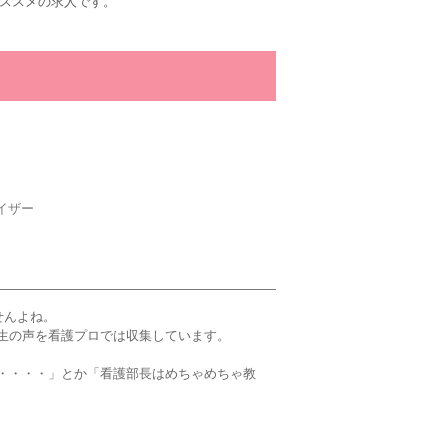
ススメの求人です。
イザー
せんよね。
生の声を看護プロでは収集しています。
・・・・」とか「看護部長はめちゃめちゃ教