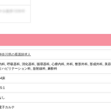
神奈川県の看護師求人
内科, 呼吸器科, 消化器科, 循環器科, 心療内科, 外科, 整形外科, 形成外科, 美
リハビリテーション科, 放射線科, 麻酔科
64床
15:1
なし
電子カルテ