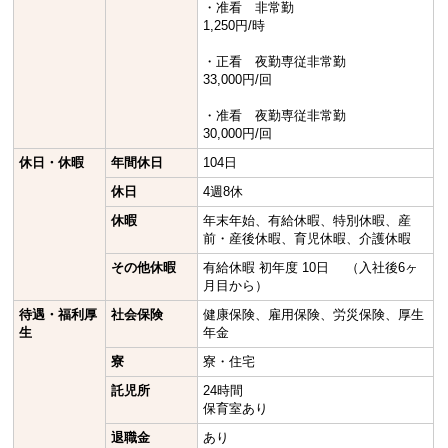
・准看 非常勤
1,250円/時
・正看 夜勤専従非常勤
33,000円/回
・准看 夜勤専従非常勤
30,000円/回
休日・休暇
年間休日
104日
休日
4週8休
休暇
年末年始、有給休暇、特別休暇、産
前・産後休暇、育児休暇、介護休暇
その他休暇
有給休暇 初年度 10日 （入社後6ヶ
月目から）
待遇・福利厚
社会保険
健康保険、雇用保険、労災保険、厚生
生
年金
寮
寮・住宅
託児所
24時間
保育室あり
退職金
あり