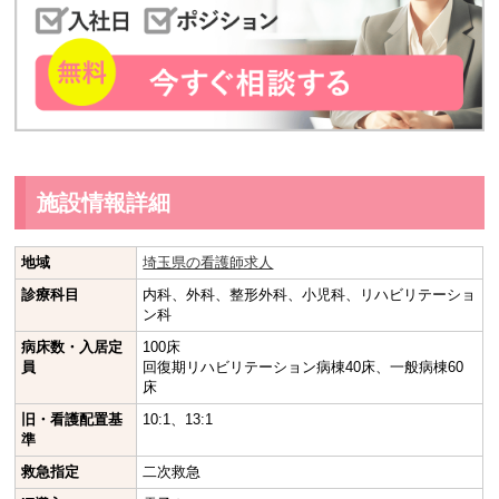
施設情報詳細
地域
埼玉県の看護師求人
診療科目
内科、外科、整形外科、小児科、リハビリテーショ
ン科
病床数・入居定
100床
員
回復期リハビリテーション病棟40床、一般病棟60
床
旧・看護配置基
10:1、13:1
準
救急指定
二次救急