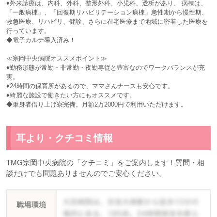
♦外来診療は、内科、外科、整形外科、小児科、透析があり、 病棟は、
「一般病棟」、「回復期リハビリテーション病棟」急性期から慢性期、
救急医療、リハビリ、健診、さらに在宅医療まで地域に密着した医療を
行っています。
◆電子カルテ導入済み！
≪宗岡中央病院オススメポイント≫
♦勤務形態が常勤・非常勤・夜勤専従と豊富なのでワークバランスが充
実。
♦24時間の保育所があるので、ママさんナースも安心です。
♦綺麗な施設で働きたい方にもオススメです。
◆単身者借り上げ寮完備。月額2万2000円で利用いただけます。
耳より・クチコミ情報
TMG宗岡中央病院の「クチコミ」をご案内します！質問・相
談だけでも問題ありませんのでご安心ください。