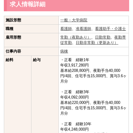
求人情報詳細
施設形態
一般・大学病院
職種
看護師
、
准看護師
、
看護助手・介護士
雇用形態
常勤（夜勤あり）
、
日勤常勤
、
夜勤専
従常勤
、
日勤非常勤（更新あり）
仕事内容
病棟
給料
給与
・正看 経験1年
年収3,917,280円
基本給208,800円、夜勤手当40,000
円/4回、住宅手当15,000円、賞与3.6ヶ
月分
・正看 経験3年
年収4,092,000円
基本給220,000円、夜勤手当40,000
円/4回、住宅手当15,000円、賞与3.6ヶ
月分
・正看 経験10年
年収4,248,000円