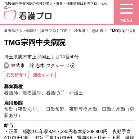
TMG宗岡中央病院の看護師求人・募集・採用情報は看護プロ！≪公
式≫
MENU
看護師求人・転職の【看護プロ】TOP
埼玉県
志木市
TMG宗岡中央病
TMG宗岡中央病院
埼玉県志木市上宗岡五丁目14番50号
東武東上線 志木 タクシー 15分
託児所有り
建物キレイ
募集職種
看護師
、
准看護師
、
看護助手・介護士
雇用形態
常勤（夜勤あり）
、
日勤常勤
、
夜勤専従常勤
、
日勤非常勤（更
新あり）
給与
・正看 経験1年年収3,917,280円基本給208,800円、夜勤手当
40,000円/4回、住宅手当15,000円、賞与3.6ヶ月分・正看 経験