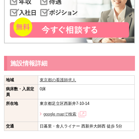
施設情報詳細
地域
東京都の看護師求人
病床数・入居定
0床
員
所在地
東京都足立区西新井7-10-14
google mapで検索
交通
日暮里・舎人ライナー 西新井大師西 徒歩 5分