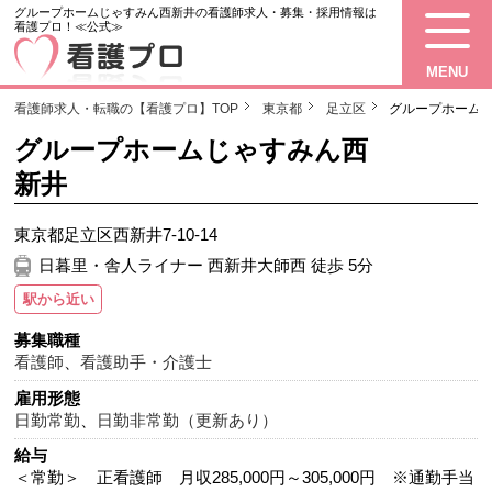
グループホームじゃすみん西新井の看護師求人・募集・採用情報は
看護プロ！≪公式≫
MENU
看護師求人・転職の【看護プロ】TOP
東京都
足立区
グループホーム
グループホームじゃすみん西
新井
東京都足立区西新井7-10-14
日暮里・舎人ライナー 西新井大師西 徒歩 5分
駅から近い
募集職種
看護師
、
看護助手・介護士
雇用形態
日勤常勤
、
日勤非常勤（更新あり）
給与
＜常勤＞ 正看護師 月収285,000円～305,000円 ※通勤手当