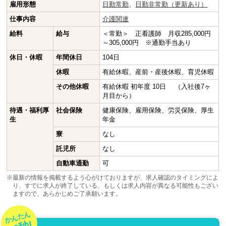
雇用形態
日勤常勤
、
日勤非常勤（更新あり）
仕事内容
介護関連
給料
給与
＜常勤＞ 正看護師 月収285,000円
～305,000円 ※通勤手当あり
休日・休暇
年間休日
104日
休暇
有給休暇、産前・産後休暇、育児休暇
その他休暇
有給休暇 初年度 10日 （入社後7ヶ
月目から）
待遇・福利厚
社会保険
健康保険、雇用保険、労災保険、厚生
生
年金
寮
なし
託児所
なし
自動車通勤
可
※最新の情報を掲載するよう心がけておりますが、求人確認のタイミングによ
り、すでに求人が終了している、もしくは求人内容が異なる可能性もござい
ますので、あらかじめご了承願います。
かんたん