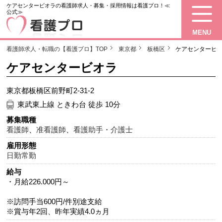
ケアセンタービオラの看護師求人・募集・採用情報は看護プロ！≪
公式≫
MENU
看護師求人・転職の【看護プロ】TOP
東京都
板橋区
ケアセンタービ
ケアセンタービオラ
東京都板橋区前野町2-31-2
東武東上線 ときわ台 徒歩 10分
募集職種
看護師
、
准看護師
、
看護助手・介護士
雇用形態
日勤常勤
給与
・月給226.000円～
※訪問手当600円/件別途支給
※賞与年2回、昨年実績4.0ヵ月