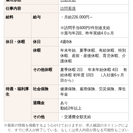
仕事内容
訪問看護
給料
給与
・月給226.000円～
※訪問手当600円/件別途支給
※賞与年2回、昨年実績4.0ヵ月
休日・休暇
休日
4週8休
休暇
年末年始、夏季休暇、有給休暇、特別
休暇、産前・産後休暇、育児休暇、介
護休暇
その他休暇
夏季休暇 2日 年末年始休暇 4日 有
給休暇 初年度 10日 （入社後6ヶ月
目から）
待遇・福利厚
社会保険
健康保険、雇用保険、労災保険、厚生
生
年金
退職金
あり
勤続2年以上
その他
・交通費全額支給
※最新の情報を掲載するよう心がけておりますが、求人確認のタイミングによ
り、すでに求人が終了している、もしくは求人内容が異なる可能性もござい