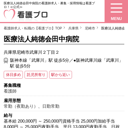
医療法人純徳会田中病院の看護師求人・募集・採用情報は看護プ
ロ！≪公式≫
MENU
看護師求人・転職の【看護プロ】TOP
兵庫県
尼崎市
医療法人純徳会
医療法人純徳会田中病院
兵庫県尼崎市武庫川２丁目２
阪神本線「武庫川」駅 徒歩5分／●阪神武庫川線「武庫川」
駅 徒歩5分
休日多め
託児所有り
駅から近い
募集職種
看護師
雇用形態
常勤（夜勤あり）
、
日勤常勤
給与
基本給 200,000円 ～ 250,000円資格手当 25,000円加給手当
8,000円 ～ 25,000円夜勤手当 平日 13,000円夜勤手当 日祝