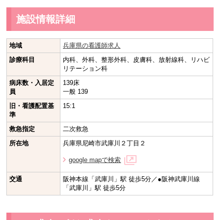
施設情報詳細
地域
兵庫県の看護師求人
診療科目
内科、外科、整形外科、皮膚科、放射線科、リハビ
リテーション科
病床数・入居定
139床
員
一般 139
旧・看護配置基
15:1
準
救急指定
二次救急
所在地
兵庫県尼崎市武庫川２丁目２
google mapで検索
交通
阪神本線「武庫川」駅 徒歩5分／●阪神武庫川線
「武庫川」駅 徒歩5分