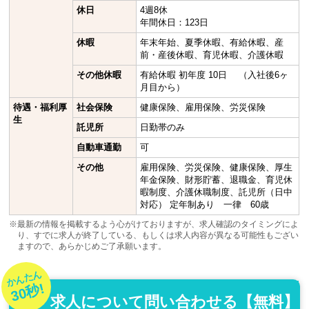
休日
4週8休
年間休日：123日
休暇
年末年始、夏季休暇、有給休暇、産
前・産後休暇、育児休暇、介護休暇
その他休暇
有給休暇 初年度 10日 （入社後6ヶ
月目から）
待遇・福利厚
社会保険
健康保険、雇用保険、労災保険
生
託児所
日勤帯のみ
自動車通勤
可
その他
雇用保険、労災保険、健康保険、厚生
年金保険、財形貯蓄、退職金、育児休
暇制度、介護休職制度、託児所（日中
対応） 定年制あり 一律 60歳
※最新の情報を掲載するよう心がけておりますが、求人確認のタイミングによ
り、すでに求人が終了している、もしくは求人内容が異なる可能性もござい
ますので、あらかじめご了承願います。
かんたん
30秒!
求人について問い合わせる【無料】