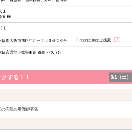
66床
療養 66
13:1
google mapで検索
大阪府大阪市旭区生江一丁目３番２６号
大阪市営地下鉄谷町線 都島 バス 7分
ックする！！
8/1（土
区の病院の看護師募集