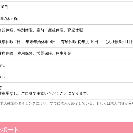
110日
4週7休＋祝
有給休暇、特別休暇、産前・産後休暇、育児休暇
夏季休暇 2日 年末年始休暇 4日 有給休暇 初年度 10日 （入社後6ヶ月
健康保険、雇用保険、労災保険、厚生年金
なし
なし
可
駐車場なし。ご自身で用意いただくことになります。
求人確認のタイミングにより、すでに求人が終了している、もしくは求人内容が異
レポート