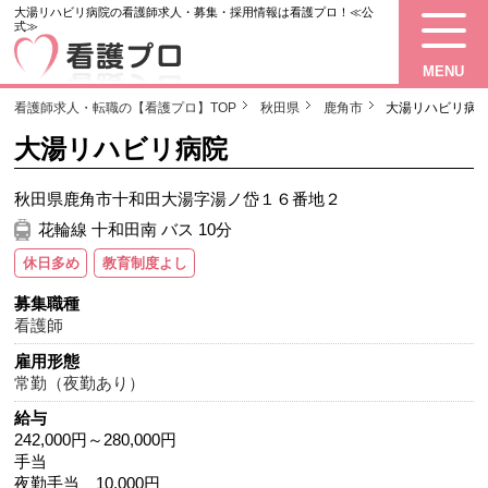
大湯リハビリ病院の看護師求人・募集・採用情報は看護プロ！≪公
式≫
MENU
看護師求人・転職の【看護プロ】TOP
秋田県
鹿角市
大湯リハビリ病
大湯リハビリ病院
秋田県鹿角市十和田大湯字湯ノ岱１６番地２
花輪線 十和田南 バス 10分
休日多め
教育制度よし
募集職種
看護師
雇用形態
常勤（夜勤あり）
給与
242,000円～280,000円
手当
夜勤手当 10,000円