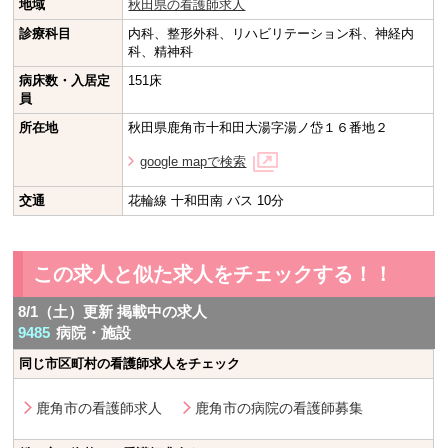
地域
秋田県の看護師求人
診療科目
内科、整形外科、リハビリテーション科、神経内
科、精神科
病床数・入居定
151床
員
所在地
秋田県鹿角市十和田大湯字湯ノ岱１６番地２
google mapで検索
交通
花輪線 十和田南 バス 10分
この求人と似た求人をチェックする！！
8/1（土）更新 掲載中の求人
9485
病院・施設
同じ市区町村の看護師求人をチェック
鹿角市の看護師求人
鹿角市の病院の看護師募集