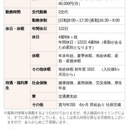
40,000円/月）
勤務時間
交代勤務
2交代
勤務体制
[日勤]8:00～17:30 [夜勤]16:30～9:00
休日・休暇
年間休日
122日
休日
4週8休＋祝
年間休日：122日 4週8休（夜勤がある
ため変則となります）
休暇
年末年始、夏季休暇、有給休暇、産
前・産後休暇
その他休暇
有給休暇 初年度 10日 （入社後6ヶ
月目から）
待遇・福利厚
社会保険
健康保険、雇用保険、労災保険、厚生
生
年金
寮
交通費支給
その他
賞与年2回 4か月 昇給あり 社保完備
※最新の情報を掲載するよう心がけておりますが、求人確認のタイミングによ
り、すでに求人が終了している、もしくは求人内容が異なる可能性もござい
ますので、あらかじめご了承願います。