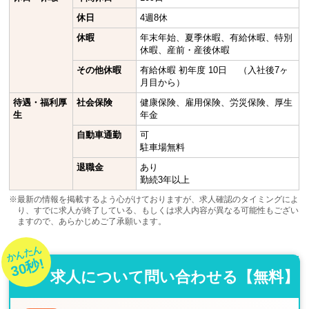
休日
4週8休
休暇
年末年始、夏季休暇、有給休暇、特別
休暇、産前・産後休暇
その他休暇
有給休暇 初年度 10日 （入社後7ヶ
月目から）
待遇・福利厚
社会保険
健康保険、雇用保険、労災保険、厚生
生
年金
自動車通勤
可
駐車場無料
退職金
あり
勤続3年以上
※最新の情報を掲載するよう心がけておりますが、求人確認のタイミングによ
り、すでに求人が終了している、もしくは求人内容が異なる可能性もござい
ますので、あらかじめご了承願います。
かんたん
30秒!
求人について問い合わせる【無料】