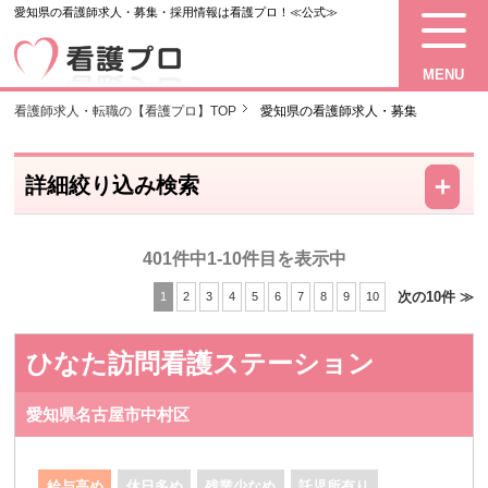
愛知県の看護師求人・募集・採用情報は看護プロ！≪公式≫
MENU
看護師求人・転職の【看護プロ】TOP
愛知県の看護師求人・募集
－
＋
詳細絞り込み検索
401件中1-10件目を表示中
次の10件 ≫
1
2
3
4
5
6
7
8
9
10
ひなた訪問看護ステーション
愛知県名古屋市中村区
給与高め
休日多め
残業少なめ
託児所有り