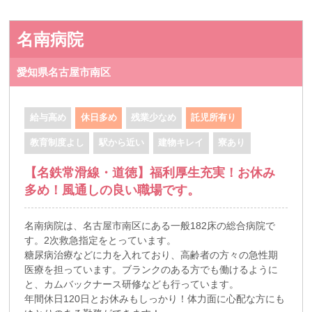
名南病院
愛知県名古屋市南区
給与高め
休日多め
残業少なめ
託児所有り
教育制度よし
駅から近い
建物キレイ
寮あり
【名鉄常滑線・道徳】福利厚生充実！お休み
多め！風通しの良い職場です。
名南病院は、名古屋市南区にある一般182床の総合病院で
す。2次救急指定をとっています。
糖尿病治療などに力を入れており、高齢者の方々の急性期
医療を担っています。ブランクのある方でも働けるように
と、カムバックナース研修なども行っています。
年間休日120日とお休みもしっかり！体力面に心配な方にも