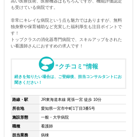
高い医療技術、医療機器はもちろんですが、機能評価認定
も受けている病院です。
非常にキレイな病院という点も魅力ではありますが、無料
独身寮や保育補助など充実した福利厚生も注目ポイントで
す！
トップクラスの消化器専門病院で、スキルアップをされた
い看護師さんにおすすめの求人です！
“クチコミ”情報
続きを知りたい場合は、ご登録後、担当コンサルタントにお
聞きください！
路線・駅
JR東海道本線 尾張一宮 徒歩 10分
所在地
愛知県一宮市中町1丁目3番5号
施設形態
一般・大学病院
職種
看護師
担当業務
病棟