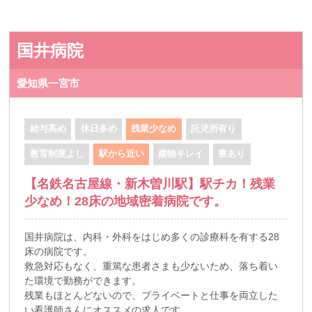
国井病院
愛知県一宮市
給与高め
休日多め
残業少なめ
託児所有り
教育制度よし
駅から近い
建物キレイ
寮あり
【名鉄名古屋線・新木曽川駅】駅チカ！残業
少なめ！28床の地域密着病院です。
国井病院は、内科・外科をはじめ多くの診療科を有する28
床の病院です。
救急対応もなく、重篤な患者さまも少ないため、落ち着い
た環境で勤務ができます。
残業もほとんどないので、プライベートと仕事を両立した
い看護師さんにオススメの求人です。