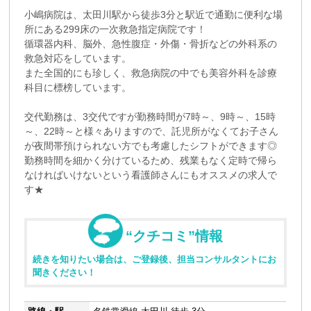
小嶋病院は、太田川駅から徒歩3分と駅近で通勤に便利な場
所にある299床の一次救急指定病院です！
循環器内科、脳外、急性腹症・外傷・骨折などの外科系の
救急対応をしています。
また全国的にも珍しく、救急病院の中でも美容外科を診療
科目に標榜しています。
交代勤務は、3交代ですが勤務時間が7時～、9時～、15時
～、22時～と様々ありますので、託児所がなくてお子さん
が夜間帯預けられない方でも考慮したシフトができます◎
勤務時間を細かく分けているため、残業もなく定時で帰ら
なければいけないという看護師さんにもオススメの求人で
す★
“クチコミ”情報
続きを知りたい場合は、ご登録後、担当コンサルタントにお
聞きください！