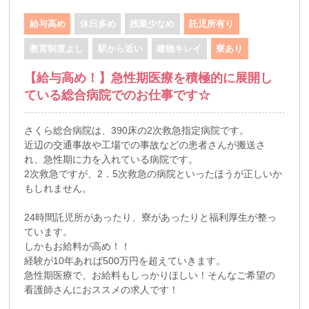
給与高め
休日多め
残業少なめ
託児所有り
教育制度よし
駅から近い
建物キレイ
寮あり
【給与高め！】急性期医療を積極的に展開し
ている総合病院でのお仕事です☆
さくら総合病院は、390床の2次救急指定病院です。
近辺の交通事故や工場での事故などの患者さんが搬送さ
れ、急性期に力を入れている病院です。
2次救急ですが、2．5次救急の病院といったほうが正しいか
もしれません。
24時間託児所があったり、寮があったりと福利厚生が整っ
ています。
しかもお給料が高め！！
経験が10年あれば500万円を超えていきます。
急性期医療で、お給料もしっかりほしい！そんなご希望の
看護師さんにおススメの求人です！