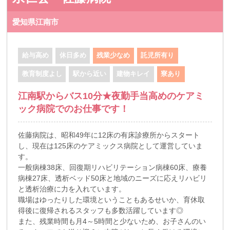
愛知県江南市
給与高め
休日多め
残業少なめ
託児所有り
教育制度よし
駅から近い
建物キレイ
寮あり
江南駅からバス10分★夜勤手当高めのケアミ
ック病院でのお仕事です！
佐藤病院は、昭和49年に12床の有床診療所からスタート
し、現在は125床のケアミックス病院として運営していま
す。
一般病棟38床、回復期リハビリテーション病棟60床、療養
病棟27床、透析ベッド50床と地域のニーズに応えリハビリ
と透析治療に力を入れています。
職場はゆったりした環境ということもあるせいか、育休取
得後に復帰されるスタッフも多数活躍しています◎
また、残業時間も月4～5時間と少ないため、お子さんのい