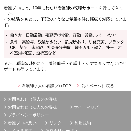
看護プロには、10年にわたり看護師の転職サポートを行ってきま
した。
その経験をもとに、下記のようなご希望条件に幅広く対応していま
す。
働き方：日勤常勤、夜勤専従常勤、夜勤非常勤、パートなど
条件：高給与、残業が少ない、託児所あり、研修充実、ブランク
OK、新卒、未経験、社会保険完備、電子カルテ導入、外来、オ
ペ室(手術室)、透析室など
また、看護師以外にも、看護助手・介護士・ケアスタッフなどのサ
ポートも行っています。
看護師求人の看護プロTOP
前のページに戻る
お問合わせ（個人のお客様）
お問合わせ（法人のお客様）
サイトマップ
プライバシーポリシー
看護プロの想い
リンク
利用規約
よくある質問
運営会社
ローザス