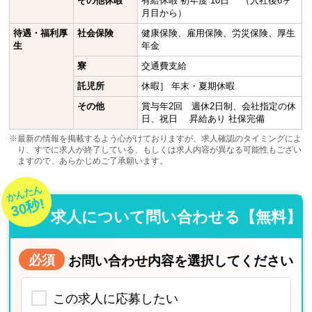
その他休暇
有給休暇 初年度 10日 （入社後6ヶ
月目から）
待遇・福利厚
社会保険
健康保険、雇用保険、労災保険、厚生
生
年金
寮
交通費支給
託児所
休暇］ 年末・夏期休暇
その他
賞与年2回 週休2日制、会社指定の休
日、祝日 昇給あり 社保完備
※最新の情報を掲載するよう心がけておりますが、求人確認のタイミングによ
り、すでに求人が終了している、もしくは求人内容が異なる可能性もござい
ますので、あらかじめご了承願います。
かんたん
30秒!
求人について問い合わせる【無料】
必須
お問い合わせ内容を選択してください
この求人に応募したい