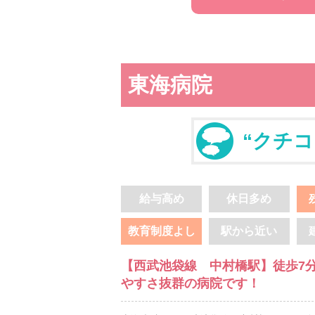
東海病院
“クチコ
給与高め
休日多め
教育制度よし
駅から近い
【西武池袋線 中村橋駅】徒歩7分
やすさ抜群の病院です！