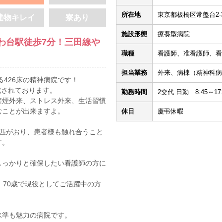
所在地
東京都板橋区常盤台2-33
建物キレイ
寮あり
施設形態
療養型病院
わ台駅徒歩7分！三田線や
職種
看護師、准看護師、看
担当業務
外来、病棟（精神科病
る426床の精神病院です！
成されております。
勤務時間
2交代 日勤 8:45～17:
禁煙外来、ストレス外来、生活習慣
むことが出来ますよ。
休日
慶弔休暇
4匹がおり、患者様も触れ合うこと
す。
しっかりと確保したい看護師の方に
、70歳で現役としてご活躍中の方
水準も魅力の病院です。