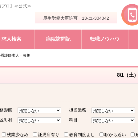
護プロ】≪公式≫
厚生労働大臣許可 13-ユ-304042
求人検索
病院訪問記
転職ノウハウ
の看護師求人・募集
8/1（土
務形態
担当業務
区町村
科目
残業少なめ
託児所有り
教育制度よし
駅から近い