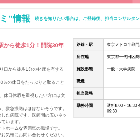
ミ”情報
続きを知りたい場合は、ご登録後、担当コンサルタン
から徒歩1分！開院30年
路線・駅
東京メトロ半蔵門線
所在地
東京都千代田区麹町
り口から徒歩1分の44床を有する
施設形態
一般・大学病院
職種
00％の休日をたっぷりと取ること
担当業務
と、休日休暇を重視したい方には文
勤務時間
透析8:00～16:30 
め、救急搬送はほぼないそうです。
09:30
差した病院です。医師間の広いネッ
っています。
ットホームな雰囲気の職場です。
でお気軽にお問い合わせください。