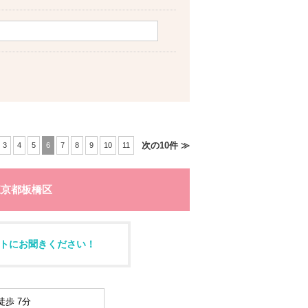
次の10件 ≫
3
4
5
6
7
8
9
10
11
東京都板橋区
トにお聞きください！
徒歩 7分