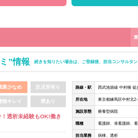
ミ”情報
続きを知りたい場合は、ご登録後、担当コンサルタン
残業少なめ
託児所有り
路線・駅
西武池袋線 中村橋 徒歩
所在地
東京都練馬区中村北2-10
建物キレイ
寮あり
施設形態
療養型病院
！透析未経験もOK!働き
職種
看護師、准看護師、看
担当業務
病棟、透析