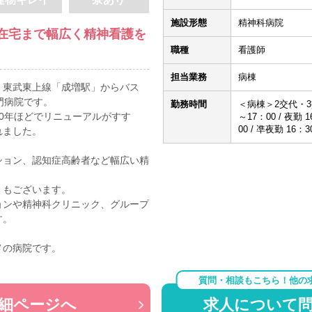
施設形態
精神科病院
在宅まで幅広く精神看護を
職種
看護師
担当業務
病棟
、東武東上線「成増駅」からバス
門病院です。
勤務時間
＜病棟＞2交代・3
0年ほどでリニューアルがすす
～17：00 / 夜勤
00 / 凖夜勤 16：
れました。
ション、認知症高齢者など幅広い精
」もございます。
ョンや精神科クリニック、グループ
す。
メの病院です。
質問・相談もこちら！他の
細ページへ
求人について