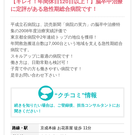
【キレイ！年間休日120日以上！】脳卒中治療
に定評がある急性期総合病院です！
平成立石病院は、読売新聞「病院の実力」の脳卒中治療特
集の2008年度治療実績評価で
東京都全病院中2年連続トップの地位を獲得！
年間救急搬送台数は7,000台という地域を支える急性期総合
病院です。
スキルアップに最適の病院です！
働き方は、日勤常勤も検討可！
子育て中の方も働きやすい病院です！
是非お問い合わせ下さい！
“クチコミ”情報
続きを知りたい場合は、ご登録後、担当コンサルタントにお
聞きください！
路線・駅
京成本線 お花茶屋 徒歩 11分