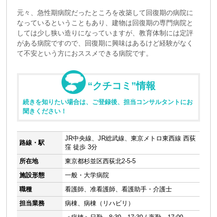
元々、急性期病院だったところを改築して回復期の病院に
なっているということもあり、建物は回復期の専門病院と
しては少し狭い造りになっていますが、教育体制には定評
がある病院ですので、回復期に興味はあるけど経験がなく
て不安という方におススメできる病院です。
“クチコミ”情報
続きを知りたい場合は、ご登録後、担当コンサルタントにお
聞きください！
JR中央線、JR総武線、東京メトロ東西線 西荻
路線・駅
窪 徒歩 3分
所在地
東京都杉並区西荻北2-5-5
施設形態
一般・大学病院
職種
看護師、准看護師、看護助手・介護士
担当業務
病棟、病棟（リハビリ）