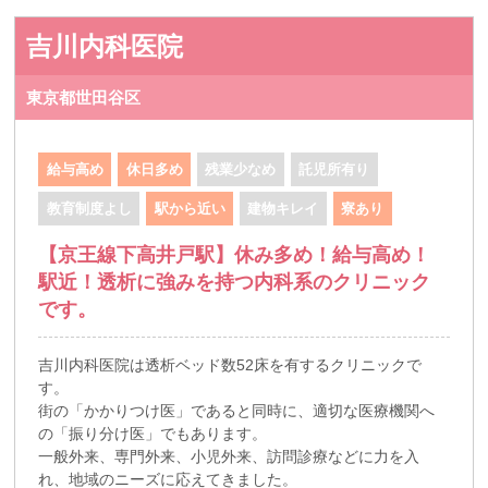
吉川内科医院
東京都世田谷区
給与高め
休日多め
残業少なめ
託児所有り
教育制度よし
駅から近い
建物キレイ
寮あり
【京王線下高井戸駅】休み多め！給与高め！
駅近！透析に強みを持つ内科系のクリニック
です。
吉川内科医院は透析ベッド数52床を有するクリニックで
す。
街の「かかりつけ医」であると同時に、適切な医療機関へ
の「振り分け医」でもあります。
一般外来、専門外来、小児外来、訪問診療などに力を入
れ、地域のニーズに応えてきました。