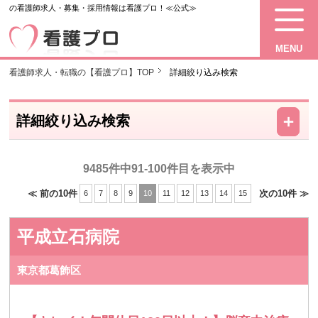
の看護師求人・募集・採用情報は看護プロ！≪公式≫
MENU
看護師求人・転職の【看護プロ】TOP
詳細絞り込み検索
－
＋
詳細絞り込み検索
9485件中91-100件目を表示中
≪ 前の10件
次の10件 ≫
6
7
8
9
10
11
12
13
14
15
平成立石病院
東京都葛飾区