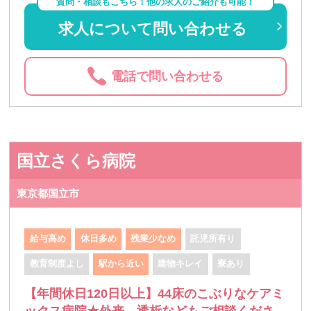
質問・相談もこちら！他の求人のご紹介も可能！
求人について問い合わせる
電話で問い合わせる
国立さくら病院
東京都国立市
給与高め
休日多め
残業少なめ
託児所有り
教育制度よし
駅から近い
建物キレイ
寮あり
【年間休日120日以上】44床のこぶりなケアミ
ックス病院★外来、透析などもご相談くださ