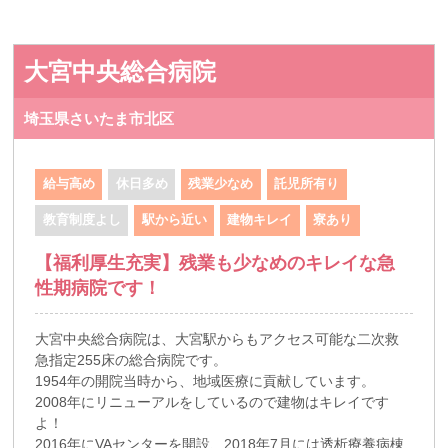
大宮中央総合病院
埼玉県さいたま市北区
給与高め
休日多め
残業少なめ
託児所有り
教育制度よし
駅から近い
建物キレイ
寮あり
【福利厚生充実】残業も少なめのキレイな急
性期病院です！
大宮中央総合病院は、大宮駅からもアクセス可能な二次救
急指定255床の総合病院です。
1954年の開院当時から、地域医療に貢献しています。
2008年にリニューアルをしているので建物はキレイです
よ！
2016年にVAセンターを開設、2018年7月には透析療養病棟