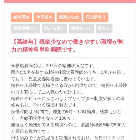
給与高め
休日多め
残業少なめ
託児所有り
教育制度よし
駅から近い
建物キレイ
寮あり
【高給与】残業少なめで働きやすい環境が魅
力の精神科単科病院です。
東横惠愛病院は、297床の精神科病院です。
県内に5名在籍する精神科認定看護師のうち、3名が在籍し
ており、児童思春期看護に携わっています。
精神科未経験で入職される方が8割位なので、精神科未経験
の方も安心してご入職いただけます。
精神科デビューにふさわしくプリセプター制度や多くの研
修もあり、学べる環境も魅力です。
実働時間は7時間で、理想の9時～17時勤務。残業も少な
く、有給消化率もなんと100％！
無理なく勤務ができる環境なのに、看護師経験5年で500万
と高給も魅力です！
日中のみですが託児所も完備されており、育児中スタッフ