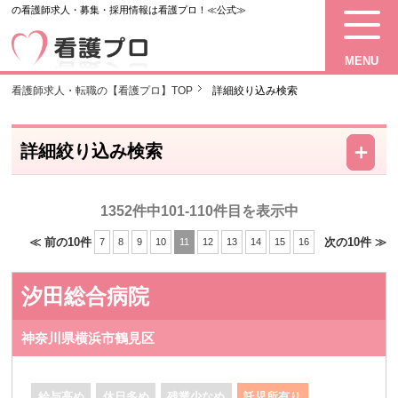
の看護師求人・募集・採用情報は看護プロ！≪公式≫
MENU
看護師求人・転職の【看護プロ】TOP
詳細絞り込み検索
－
＋
詳細絞り込み検索
1352件中101-110件目を表示中
≪ 前の10件
次の10件 ≫
7
8
9
10
11
12
13
14
15
16
汐田総合病院
神奈川県横浜市鶴見区
給与高め
休日多め
残業少なめ
託児所有り