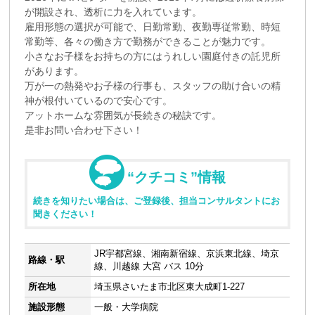
が開設され、透析に力を入れています。
雇用形態の選択が可能で、日勤常勤、夜勤専従常勤、時短
常勤等、各々の働き方で勤務ができることが魅力です。
小さなお子様をお持ちの方にはうれしい園庭付きの託児所
があります。
万が一の熱発やお子様の行事も、スタッフの助け合いの精
神が根付いているので安心です。
アットホームな雰囲気が長続きの秘訣です。
是非お問い合わせ下さい！
“クチコミ”情報
続きを知りたい場合は、ご登録後、担当コンサルタントにお
聞きください！
JR宇都宮線、湘南新宿線、京浜東北線、埼京
路線・駅
線、川越線 大宮 バス 10分
所在地
埼玉県さいたま市北区東大成町1-227
施設形態
一般・大学病院