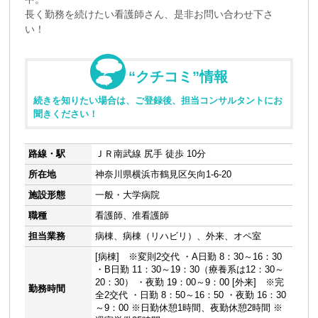
長く勤務を続けたい看護師さん、是非お問い合わせ下さ
い！
“クチコミ”情報
続きを知りたい場合は、ご登録後、担当コンサルタントにお
聞きください！
路線・駅
ＪＲ南武線 尻手 徒歩 10分
所在地
神奈川県横浜市鶴見区矢向1-6-20
施設形態
一般・大学病院
職種
看護師、准看護師
担当業務
病棟、病棟（リハビリ）、外来、オペ室
[病棟] ※変則2交代 ・A日勤 8：30～16：30
・B日勤 11：30～19：30（療養系は12：30～
20：30） ・夜勤 19：00～9：00 [外来] ※完
勤務時間
全2交代 ・日勤 8：50～16：50 ・夜勤 16：30
～9：00 ※日勤休憩1時間、夜勤休憩2時間 ※