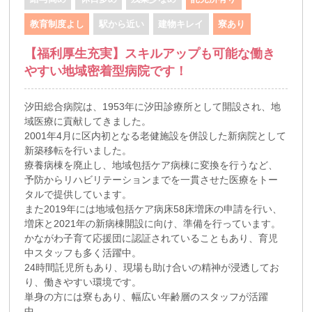
教育制度よし
駅から近い
建物キレイ
寮あり
【福利厚生充実】スキルアップも可能な働き
やすい地域密着型病院です！
汐田総合病院は、1953年に汐田診療所として開設され、地
域医療に貢献してきました。
2001年4月に区内初となる老健施設を併設した新病院として
新築移転を行いました。
療養病棟を廃止し、地域包括ケア病棟に変換を行うなど、
予防からリハビリテーションまでを一貫させた医療をトー
タルで提供しています。
また2019年には地域包括ケア病床58床増床の申請を行い、
増床と2021年の新病棟開設に向け、準備を行っています。
かながわ子育て応援団に認証されていることもあり、育児
中スタッフも多く活躍中。
24時間託児所もあり、現場も助け合いの精神が浸透してお
り、働きやすい環境です。
単身の方には寮もあり、幅広い年齢層のスタッフが活躍
中。