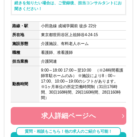
続きを知りたい場合は、ご登録後、担当コンサルタントにお
聞きください！
路線・駅
小田急線 成城学園前 徒歩 22分
所在地
東京都世田谷区上祖師谷4-24-15
施設形態
介護施設、有料老人ホーム
職種
看護師、准看護師
担当業務
介護関連
9:00～18:00 17:00～翌10:00 （※24時間看護
師常駐ホームのみ） ※施設により8：00～
17:00、10:00～19:00のシフトがあります。
勤務時間
※1ヶ月単位の所定労働時間制（31日176時
間、30日168時間、29日160時間、28日160時
間）
求人詳細ページへ
質問・相談もこちら！他の求人のご紹介も可能！