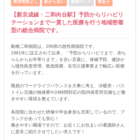
教育制度よし
駅から近い
建物キレイ
寮あり
【新京成線・二和向台駅】予防からリハビリ
テーションまで一貫した医療を行う地域密着
型の総合病院です。
船橋二和病院は、299床の急性期病院です。
1981年に設立されて以来、「予防からリハビリまで、赤ち
ゃんからお年寄りまで」を合い言葉に、保健予防、健診か
ら慢性疾患管理、救急医療、在宅介護事業まで幅広い医療
を行っています。
職員のワークライフバランスを大事に考え、冷暖房・バス
トイレ完備の独身寮や24時間対応の院内保育所完備など働
きやすい環境を整えています。
各段階に合わせた研修や学会参加も充実しているので、ブ
ランクがあっても安心！
働きやすい職場ですので、お近くにお住まいの看護師さん
に是非ご紹介させてしたい求人です！