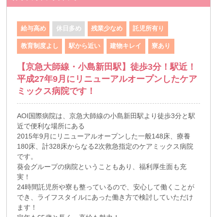
給与高め
休日多め
残業少なめ
託児所有り
教育制度よし
駅から近い
建物キレイ
寮あり
【京急大師線・小島新田駅】徒歩3分！駅近！
平成27年9月にリニューアルオープンしたケア
ミックス病院です！
AOI国際病院は、京急大師線の小島新田駅より徒歩3分と駅
近で便利な場所にある
2015年9月にリニューアルオープンした一般148床、療養
180床、計328床からなる2次救急指定のケアミックス病院
です。
葵会グループの病院ということもあり、福利厚生面も充
実！
24時間託児所や寮も整っているので、安心して働くことが
でき、ライフスタイルにあった働き方で検討していただけ
ます！