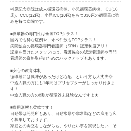
榊原記念病院は成人循環器病棟、小児循環器病棟、ICU(16
床)、CCU(12床)、小児ICU(10床)をもつ330床の循環器に強
みを持つ病院です。
■循環器の専門性は全国TOPクラス！
国内でも稀な症例や、オペ件数もTOPクラス！
病院独自の循環器専門看護師（SRN）認定制度アリ！
認定を受けたスタッフには、看護協会の認定看護師や専門
看護師の資格取得のためのバックアップもあります。
■安心の教育体制
循環器には興味があったけど心配…という方も大丈夫◎
中途入職の方にも1年間はプリセプターがしっかり付きま
す！
中途入職の方の8割が循環器未経験なんですよ★
■雇用形態も柔軟です！
日勤帯は託児所もあり、日勤常勤や非常勤などの雇用も広
く募集しております。
家庭との両立をしながらも、やりたい事を実現したい…そ