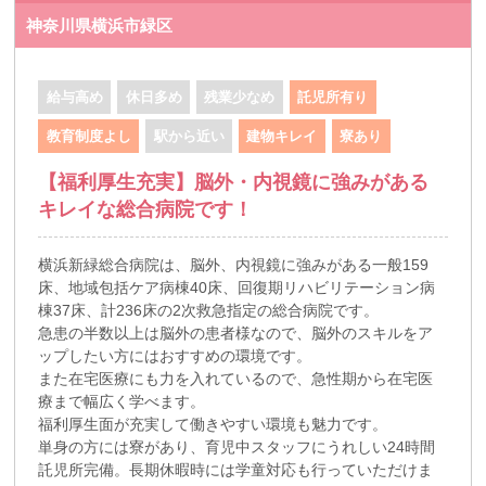
神奈川県横浜市緑区
給与高め
休日多め
残業少なめ
託児所有り
教育制度よし
駅から近い
建物キレイ
寮あり
【福利厚生充実】脳外・内視鏡に強みがある
キレイな総合病院です！
横浜新緑総合病院は、脳外、内視鏡に強みがある一般159
床、地域包括ケア病棟40床、回復期リハビリテーション病
棟37床、計236床の2次救急指定の総合病院です。
急患の半数以上は脳外の患者様なので、脳外のスキルをア
ップしたい方にはおすすめの環境です。
また在宅医療にも力を入れているので、急性期から在宅医
療まで幅広く学べます。
福利厚生面が充実して働きやすい環境も魅力です。
単身の方には寮があり、育児中スタッフにうれしい24時間
託児所完備。長期休暇時には学童対応も行っていただけま