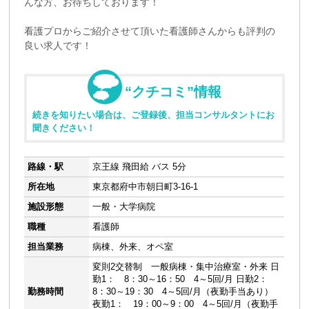
んな方、お待ちしております！
看護プロからご紹介させて頂いた看護師さんからも評判の
良い求人です！
“クチコミ”情報
続きを知りたい場合は、ご登録後、担当コンサルタントにお
聞きください！
路線・駅
京王線 飛田給 バス 5分
所在地
東京都府中市朝日町3-16-1
施設形態
一般・大学病院
職種
看護師
担当業務
病棟、外来、オペ室
変則2交替制 一般病棟・集中治療室・外来 日
勤1： 8：30～16：50 4～5回/月 日勤2：
勤務時間
8：30～19：30 4～5回/月（夜勤手当あり）
夜勤1： 19：00～9：00 4～5回/月（夜勤手