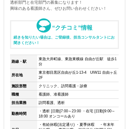
透析部門と在宅部門の募集になります！
興味のある看護師さん、ぜひお問い合わせください！
“クチコミ”情報
続きを知りたい場合は、ご登録後、担当コンサルタントにお
聞きください！
東急大井町線、東急東横線 自由が丘駅 徒歩1
路線・駅
分
東京都目黒区自由が丘1-13-4 UIW11 自由ヶ丘
所在地
2F
施設形態
クリニック、訪問看護・診療
職種
看護師、准看護師
担当業務
訪問看護、透析
・透析 [日勤]7:00～23:00 ・在宅 [日勤]9:00～
勤務時間
18:00 オンコールあり
・有給休暇(法定通り) ・夏季休暇 ・年末年