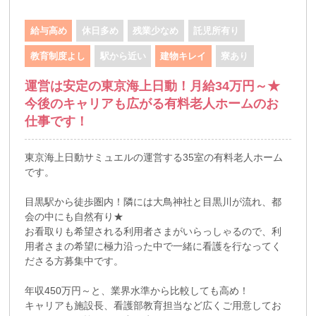
給与高め
休日多め
残業少なめ
託児所有り
教育制度よし
駅から近い
建物キレイ
寮あり
運営は安定の東京海上日動！月給34万円～★
今後のキャリアも広がる有料老人ホームのお
仕事です！
東京海上日動サミュエルの運営する35室の有料老人ホーム
です。
目黒駅から徒歩圏内！隣には大鳥神社と目黒川が流れ、都
会の中にも自然有り★
お看取りも希望される利用者さまがいらっしゃるので、利
用者さまの希望に極力沿った中で一緒に看護を行なってく
ださる方募集中です。
年収450万円～と、業界水準から比較しても高め！
キャリアも施設長、看護部教育担当など広くご用意してお