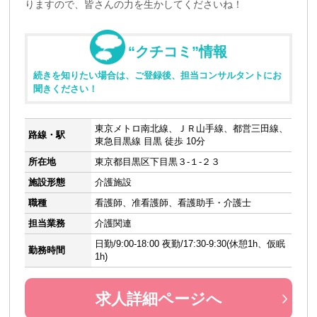
りますので、皆さんの力を生かしてくださいね！
“クチコミ”情報
続きを知りたい場合は、ご登録後、担当コンサルタントにお
聞きください！
東京メトロ南北線、ＪＲ山手線、都営三田線、
路線・駅
東急目黒線 目黒 徒歩 10分
所在地
東京都目黒区下目黒３-１-２３
施設形態
介護施設
職種
看護師、准看護師、看護助手・介護士
担当業務
介護関連
日勤/9:00-18:00 夜勤/17:30-9:30(休憩1h、仮眠
勤務時間
1h)
求人詳細ページへ