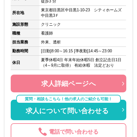
徒歩3 分
東京都目黒区中目黒1-10-23 シティホームズ
所在地
中目黒3Ｆ
施設形態
クリニック
職種
看護師
担当業務
外来、透析
勤務時間
[日勤]8:00～16:15 [準夜勤]14:45～23:00
夏季休暇4日 年末年始休暇5日 創立記念日1日
休日
（4～9月に取得） 有給休暇 法定どおり
求人詳細ページへ
質問・相談もこちら！他の求人のご紹介も可能！
求人について問い合わせる
電話で問い合わせる