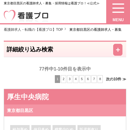
東京都目黒区の看護師求人・募集・採用情報は看護プロ！≪公式≫
MENU
看護師求人・転職の【看護プロ】TOP
東京都目黒区の看護師求人・募集
－
＋
詳細絞り込み検索
77件中1-10件目を表示中
次の10件 ≫
1
2
3
4
5
6
7
8
厚生中央病院
東京都目黒区
給与高め
休日多め
残業少なめ
託児所有り