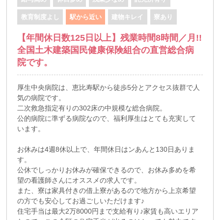
教育制度よし
駅から近い
建物キレイ
寮あり
【年間休日数125日以上】残業時間8時間／月!!
全国土木建築国民健康保険組合の直営総合病
院です。
厚生中央病院は、恵比寿駅から徒歩5分とアクセス抜群で人
気の病院です。
二次救急指定有りの302床の中規模な総合病院。
公的病院に準ずる病院なので、福利厚生はとても充実して
います。
お休みは4週8休以上で、年間休日はンあんと130日ありま
す。
公休でしっかりお休みが確保できるので、お休み多めを希
望の看護師さんにオススメの求人です。
また、寮は家具付きの借上寮があるので地方から上京希望
の方でも安心してお過ごしいただけます♪
住宅手当は最大2万8000円まで支給有り♪家賃も高いエリア