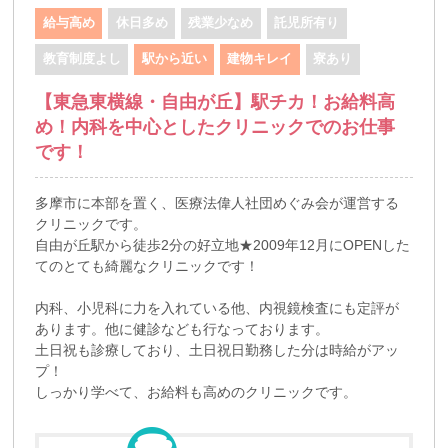
給与高め
休日多め
残業少なめ
託児所有り
教育制度よし
駅から近い
建物キレイ
寮あり
【東急東横線・自由が丘】駅チカ！お給料高
め！内科を中心としたクリニックでのお仕事
です！
多摩市に本部を置く、医療法偉人社団めぐみ会が運営する
クリニックです。
自由が丘駅から徒歩2分の好立地★2009年12月にOPENした
てのとても綺麗なクリニックです！
内科、小児科に力を入れている他、内視鏡検査にも定評が
あります。他に健診なども行なっております。
土日祝も診療しており、土日祝日勤務した分は時給がアッ
プ！
しっかり学べて、お給料も高めのクリニックです。