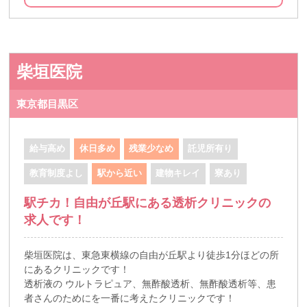
柴垣医院
東京都目黒区
給与高め
休日多め
残業少なめ
託児所有り
教育制度よし
駅から近い
建物キレイ
寮あり
駅チカ！自由が丘駅にある透析クリニックの
求人です！
柴垣医院は、東急東横線の自由が丘駅より徒歩1分ほどの所
にあるクリニックです！
透析液の ウルトラピュア、無酢酸透析、無酢酸透析等、患
者さんのためにを一番に考えたクリニックです！