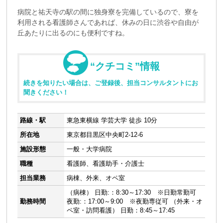
病院と祐天寺の駅の間に独身寮を完備しているので、寮を
利用される看護師さんであれば、休みの日に渋谷や自由が
丘あたりに出るのにも便利ですね。
“クチコミ”情報
続きを知りたい場合は、ご登録後、担当コンサルタントにお
聞きください！
路線・駅
東急東横線 学芸大学 徒歩 10分
所在地
東京都目黒区中央町2-12-6
施設形態
一般・大学病院
職種
看護師、看護助手・介護士
担当業務
病棟、外来、オペ室
（病棟） 日勤:：8:30～17:30 ※日勤常勤可
勤務時間
夜勤:：17:00～9:00 ※夜勤専従可 （外来・オ
ペ室・訪問看護） 日勤：8:45～17:45