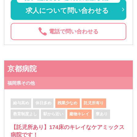
求人について問い合わせる
電話で問い合わせる
京都病院
福岡県その他
給与高め
休日多め
残業少なめ
託児所有り
教育制度よし
駅から近い
建物キレイ
寮あり
【託児所あり】174床のキレイなケアミックス
病院です！