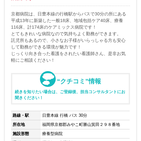
京都病院は、日豊本線の行橋駅からバスで30分の所にある
平成13年に新築した一般18床、地域包括ケア40床、療養
116床、計174床のケアミックス病院です！
とてもきれいな病院なので気持ちよく勤務ができます。
託児所もあるので、小さなお子様がいらっしゃる方も安心
して勤務ができる環境が魅力です！
じっくり向き合った看護をされたい看護師さん、是非お気
軽にご相談ください！
“クチコミ”情報
続きを知りたい場合は、ご登録後、担当コンサルタントにお
聞きください！
路線・駅
日豊本線 行橋 バス 30分
所在地
福岡県京都郡みやこ町勝山箕田２９８番地
施設形態
療養型病院