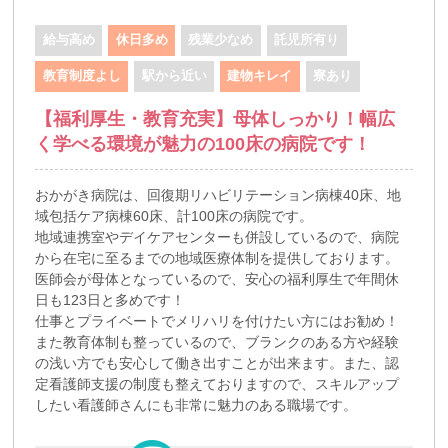
給与高め
休日多め
残業少なめ
託児所有り
教育制度よし
駅から近い
建物キレイ
寮あり
【福利厚生・教育充実】母体しっかり！幅広
く学べる環境が魅力の100床の病院です！
おかがき病院は、回復期リハビリテーション病棟40床、地
域包括ケア病棟60床、計100床の病院です。
地域連携室やデイケアセンターも併設しているので、病院
から在宅に至るまでの地域医療体制を提供しております。
医師会が母体となっているので、安心の福利厚生で年間休
日も123日と多めです！
仕事とプライベートでメリハリを付けたい方にはお勧め！
また教育体制も整っているので、ブランクのある方や経験
の浅い方でも安心して働き出すことが出来ます。また、認
定看護師支援の制度も整えておりますので、スキルアップ
したい看護師さんにも非常に魅力のある職場です。