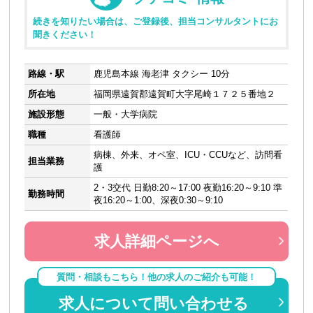
続きを知りたい場合は、ご登録後、担当コンサルタントにお
聞きください！
路線・駅
鹿児島本線 海老津 タクシー 10分
所在地
福岡県遠賀郡遠賀町大字尾崎１７２５番地２
施設形態
一般・大学病院
職種
看護師
病棟、外来、オペ室、ICU・CCUなど、訪問看
担当業務
護
2・3交代 日勤8:20～17:00 夜勤16:20～9:10 準
勤務時間
夜16:20～1:00、深夜0:30～9:10
求人詳細ページへ
質問・相談もこちら！他の求人のご紹介も可能！
求人について問い合わせる