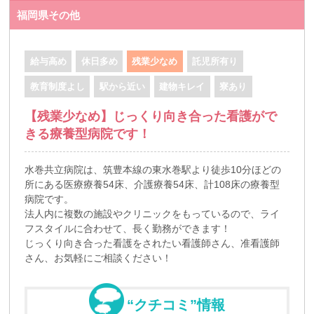
福岡県その他
給与高め
休日多め
残業少なめ
託児所有り
教育制度よし
駅から近い
建物キレイ
寮あり
【残業少なめ】じっくり向き合った看護がで
きる療養型病院です！
水巻共立病院は、筑豊本線の東水巻駅より徒歩10分ほどの
所にある医療療養54床、介護療養54床、計108床の療養型
病院です。
法人内に複数の施設やクリニックをもっているので、ライ
フスタイルに合わせて、長く勤務ができます！
じっくり向き合った看護をされたい看護師さん、准看護師
さん、お気軽にご相談ください！
“クチコミ”情報