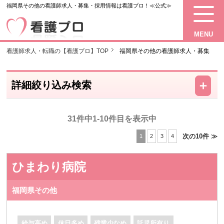
福岡県その他の看護師求人・募集・採用情報は看護プロ！≪公式≫
MENU
看護師求人・転職の【看護プロ】TOP
福岡県その他の看護師求人・募集
－
＋
詳細絞り込み検索
31件中1-10件目を表示中
次の10件 ≫
1
2
3
4
ひまわり病院
福岡県その他
給与高め
休日多め
残業少なめ
託児所有り