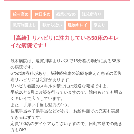
給与高め
休日多め
残業少なめ
託児所有り
教育制度よし
駅から近い
建物キレイ
寮あり
【高給】リハビリに注力している58床のキレ
イな病院です！
浅木病院は、遠賀川駅よりバスで15分程の場所にある58床
の病院です。
6つの診療科があり、脳神経疾患の治療を終えた患者の回復
期リハビリには定評があります。
リハビリ看護のスキルを積むには最適な職場ですよ。
平成26年5月に改築を行っていますので、院内もとても明る
くキレイで広々しています。
また、手厚い手当も魅力の1つ。
住宅手当や子供手当などがあり、お給料面での充実も実感
できるはずです。
定員100名のデイケアもございますので、日勤常勤での働き
方もOK!