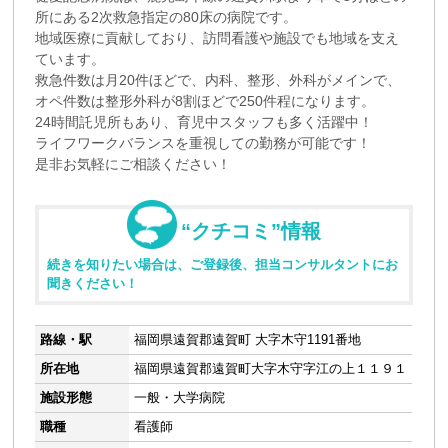
所にある2次救急指定の80床の病院です。
地域医療に貢献しており、訪問看護や施設でも地域を支え
ています。
救急件数は月20件ほどで、内科、整形、外科がメインで、
オペ件数は整形外科が8割ほどで250件程になります。
24時間託児所もあり、育児中スタッフも多く活躍中！
ライフワークバランスを重視しての勤務が可能です！
是非お気軽にご相談ください！
“クチコミ”情報
続きを知りたい場合は、ご登録後、担当コンサルタントにお
聞きください！
路線・駅
福岡県遠賀郡遠賀町 大字木守1191番地
所在地
福岡県遠賀郡遠賀町大字木守字江の上１１９１
施設形態
一般・大学病院
職種
看護師