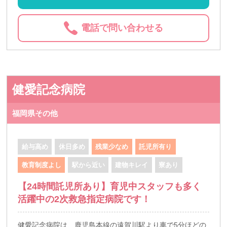
電話で問い合わせる
健愛記念病院
福岡県その他
給与高め
休日多め
残業少なめ
託児所有り
教育制度よし
駅から近い
建物キレイ
寮あり
【24時間託児所あり】育児中スタッフも多く
活躍中の2次救急指定病院です！
健愛記念病院は、鹿児島本線の遠賀川駅より車で5分ほどの