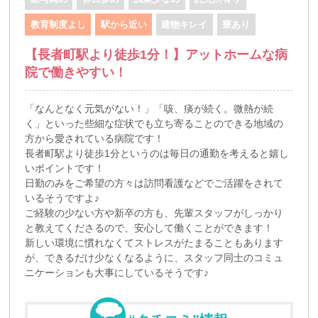
教育制度よし
駅から近い
建物キレイ
寮あり
【長者町駅より徒歩1分！】アットホームな病
院で働きやすい！
「なんとなく元気がない！」「咳、痰が続く。微熱が続
く」といった些細な症状でも立ち寄ることのできる地域の
方から愛されている病院です！
長者町駅より徒歩1分というのは毎日の通勤を考えると嬉し
いポイントです！
日勤のみをご希望の方々は訪問看護などでご活躍をされて
いるそうですよ♪
ご経験の少ない方や新卒の方も、先輩スタッフがしっかり
と教えてくださるので、安心して働くことができます！
新しい環境に慣れなくてストレスがたまることもあります
が、できるだけ少なくなるように、スタッフ同士のコミュ
ニケーションも大事にしているそうです♪