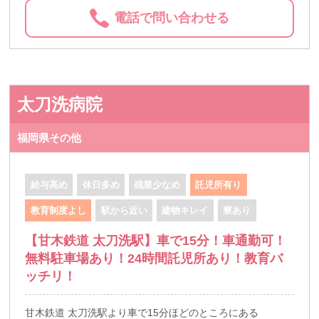
電話で問い合わせる
太刀洗病院
福岡県その他
給与高め
休日多め
残業少なめ
託児所有り
教育制度よし
駅から近い
建物キレイ
寮あり
【甘木鉄道 太刀洗駅】車で15分！車通勤可！
無料駐車場あり！24時間託児所あり！教育バ
ッチリ！
甘木鉄道 太刀洗駅より車で15分ほどのところにある