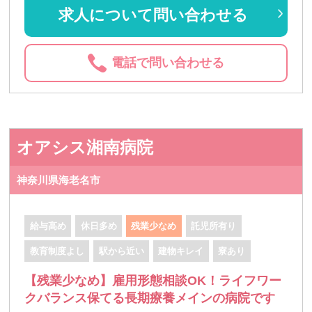
求人について問い合わせる
電話で問い合わせる
オアシス湘南病院
神奈川県海老名市
給与高め
休日多め
残業少なめ
託児所有り
教育制度よし
駅から近い
建物キレイ
寮あり
【残業少なめ】雇用形態相談OK！ライフワー
クバランス保てる長期療養メインの病院です