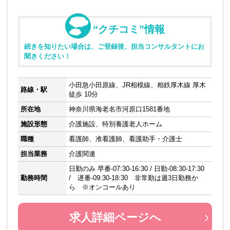
“クチコミ”情報
続きを知りたい場合は、ご登録後、担当コンサルタントにお
聞きください！
小田急小田原線、JR相模線、相鉄厚木線 厚木
路線・駅
徒歩 10分
所在地
神奈川県海老名市河原口1581番地
施設形態
介護施設、特別養護老人ホーム
職種
看護師、准看護師、看護助手・介護士
担当業務
介護関連
日勤のみ 早番-07:30-16:30 / 日勤-08:30-17:30
勤務時間
/ 遅番-09:30-18:30 非常勤は週3日勤務か
ら ※オンコールあり
求人詳細ページへ