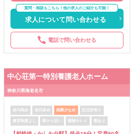
質問・相談もこちら！他の求人のご紹介も可能！
求人について問い合わせる
電話で問い合わせる
中心荘第一特別養護老人ホーム
神奈川県海老名市
給与高め
休日多め
残業少なめ
託児所有り
教育制度よし
駅から近い
建物キレイ
寮あり
【相鉄線・かしわ台駅】徒歩15分！定員50名