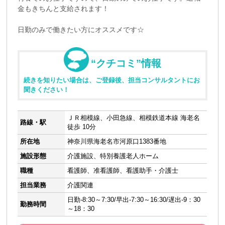
金もきちんと支給されます！
日勤のみで働きたい方にオススメです☆
“クチコミ”情報
続きを知りたい場合は、ご登録後、担当コンサルタントにお
聞きください！
ＪＲ相模線、小田急線、相模鉄道本線 海老名
路線・駅
徒歩 10分
所在地
神奈川県海老名市河原口1383番地
施設形態
介護施設、特別養護老人ホーム
職種
看護師、准看護師、看護助手・介護士
担当業務
介護関連
日勤-8:30～7:30/早出-7:30～16:30/遅出-9：30
勤務時間
～18：30