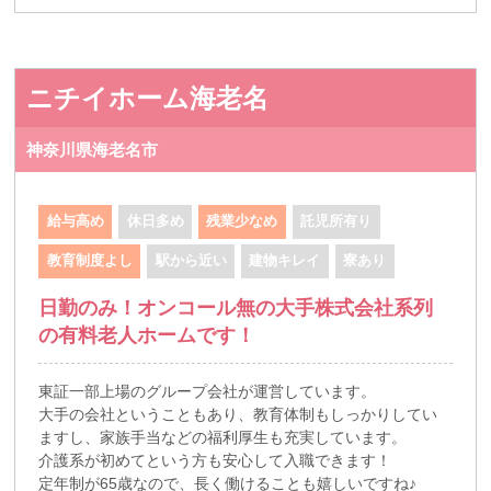
ニチイホーム海老名
神奈川県海老名市
給与高め
休日多め
残業少なめ
託児所有り
教育制度よし
駅から近い
建物キレイ
寮あり
日勤のみ！オンコール無の大手株式会社系列
の有料老人ホームです！
東証一部上場のグループ会社が運営しています。
大手の会社ということもあり、教育体制もしっかりしてい
ますし、家族手当などの福利厚生も充実しています。
介護系が初めてという方も安心して入職できます！
定年制が65歳なので、長く働けることも嬉しいですね♪