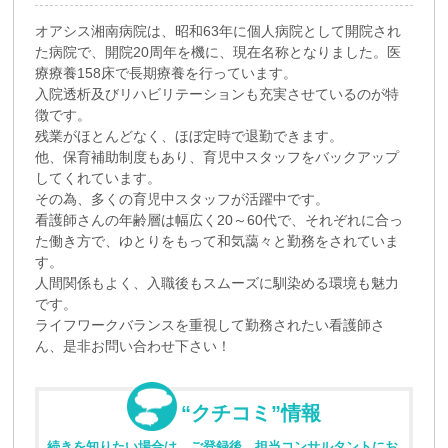
オアシス湘南病院は、昭和63年に個人病院として開院され
た病院で、開院20周年を機に、現在名称となりました。医
療療養158床で長期療養を行っています。
入院透析及びリハビリテーションも充実させているのが特
徴です。
残業がほとんどなく、ほぼ定時で退勤できます。
他、保育補助制度もあり、育児中スタッフをバックアップ
してくれています。
その為、多くの育児中スタッフが活躍中です。
看護師さんの年齢層は幅広く20～60代で、それぞれに合っ
た働き方で、ゆとりをもって和気藹々と勤務をされていま
す。
人間関係もよく、入職後もスムーズに馴染める環境も魅力
です。
ライフワークバランスを重視して勤務されたい看護師さ
ん、是非お問い合わせ下さい！
“クチコミ”情報
続きを知りたい場合は、ご登録後、担当コンサルタントにお