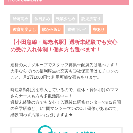
給与高め
休日多め
残業少なめ
託児所有り
教育制度よし
駅から近い
建物キレイ
寮あり
【小田急線・海老名駅】透析未経験でも安心
の受け入れ体制！働き方も選べます！
透析の大手グループでスタッフ募集☆配属先は選べます！
大手ならではの福利厚生の充実も◎社保完備はモチロンの
こと、月1万1000円で利用可能な寮もあります。
時短常勤制度を導入しているので、産休・育休明けのママ
さんナースも方も多数活躍中～！
透析未経験の方でも安心！入職後に研修センターでの2週間
の座学研修と、1年間マンツーマンのOJT研修があるので、
経験問わず活躍いただけますよ★