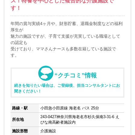
ス！特養を中心とした複合的な介護施設で
す！
年間の賞与実績4ヶ月や、財形貯蓄、退職金制度などの福利
厚生が
魅力の施設ですが、子育て支援が充実している職場として
の認定も
受けており、ママさんナースも多数在籍している施設で
す。
“クチコミ”情報
続きを知りたい場合は、ご登録後、担当コンサルタントにお
聞きください！
路線・駅
小田急小田原線 海老名 バス 25分
243‐0427神奈川県海老名市杉久保南3-31-6 え
所在地
びな南高齢者施設内
施設形態
介護施設