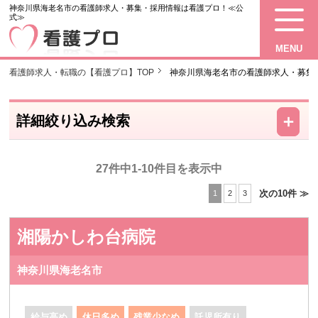
神奈川県海老名市の看護師求人・募集・採用情報は看護プロ！≪公
式≫
MENU
看護師求人・転職の【看護プロ】TOP
神奈川県海老名市の看護師求人・募集
－
＋
詳細絞り込み検索
27件中1-10件目を表示中
次の10件 ≫
1
2
3
湘陽かしわ台病院
神奈川県海老名市
給与高め
休日多め
残業少なめ
託児所有り