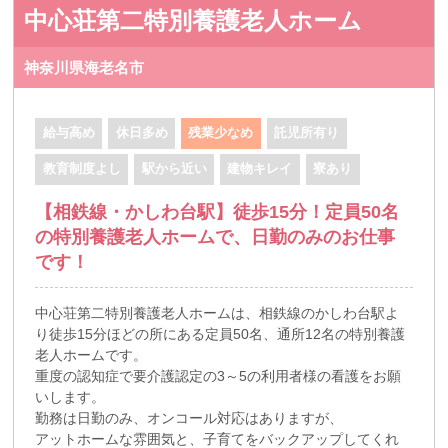
中心荘第二特別養護老人ホーム
神奈川県海老名市
給与高め
休日多め
残業少なめ
託児所有り
教育制度よし
駅から近い
建物キレイ
寮あり
【相鉄線・かしわ台駅】徒歩15分！定員50名
の特別養護老人ホームで、日勤のみのお仕事
です！
中心荘第二特別養護老人ホームは、相鉄線のかしわ台駅よ
り徒歩15分ほどの所にある定員50名、通所12名の特別養護
老人ホームです。
重度の認知症で要介護認定の3～5の利用者様の看護をお願
いします。
勤務は日勤のみ、オンコール対応はありますが、
アットホームな雰囲気と、子育てをバックアップしてくれ