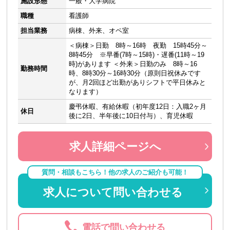
施設形態
一般・大学病院
職種
看護師
担当業務
病棟、外来、オペ室
＜病棟＞日勤 8時～16時 夜勤 15時45分～
8時45分 ※早番(7時～15時)・遅番(11時～19
時)があります ＜外来＞日勤のみ 8時～16
勤務時間
時、8時30分～16時30分（原則日祝休みです
が、月2回ほど出勤がありシフトで平日休みと
なります）
慶弔休暇、有給休暇（初年度12日：入職2ヶ月
休日
後に2日、半年後に10日付与）、育児休暇
求人詳細ページへ
質問・相談もこちら！他の求人のご紹介も可能！
求人について問い合わせる
電話で問い合わせる