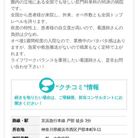
圏内の立地にある全国でも珍しい肛門科単科の95床の病院
です。
全国から患者様が来院し、外来、オペ件数とも全国トップ
レベルを誇ります。
疾患の特性上、患者様の自立度が高いので、看護師さんの
負担は少なめ。
オペ後1週間程度の入院なので、業務中のバタバタ感はあり
ますが、急変や救急搬送がないので残業もなく定時で上が
れます。
ライフワークバランスを重視したい看護師さん、是非お問
い合わせ下さい！
“クチコミ”情報
続きを知りたい場合は、ご登録後、担当コンサルタントにお
聞きください！
路線・駅
京浜急行本線 戸部 徒歩 3分
所在地
神奈川県横浜市西区戸部本町9-11