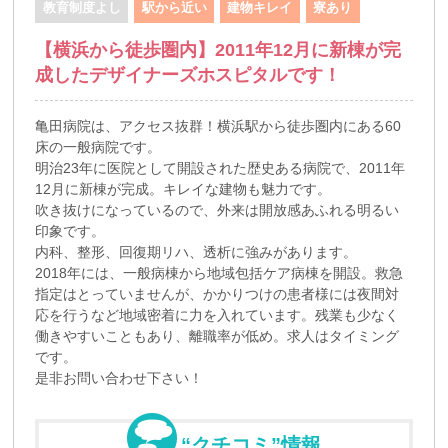
教育制度よし
駅から近い
建物キレイ
寮あり
【横浜から徒歩圏内】2011年12月に新棟が完
成したデザイナーズホスピタルです！
亀田病院は、アクセス抜群！横浜駅から徒歩圏内にある60
床の一般病院です。
明治23年に医院として開設された歴史ある病院で、2011年
12月に新棟が完成。キレイな建物も魅力です。
吹き抜けになっているので、外来は開放感あふれる明るい
印象です。
内科、整形、回復期リハ、透析に強みがあります。
2018年には、一般病棟から地域包括ケア病棟を開設。救急
指定はとっていませんが、かかりつけの患者様には夜間対
応を行うなど地域密着に力を入れています。残業も少なく
働きやすいこともあり、離職率が低め。求人はタイミング
です。
是非お問い合わせ下さい！
“クチコミ”情報