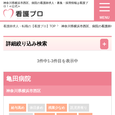
神奈川県横浜市西区、病院の看護師求人・募集・採用情報は看護プ
ロ！≪公式≫
MENU
看護師求人・転職の【看護プロ】TOP
神奈川県横浜市西区、病院の看護師求
－
＋
詳細絞り込み検索
3件中1-3件目を表示中
亀田病院
神奈川県横浜市西区
給与高め
休日多め
残業少なめ
託児所有り