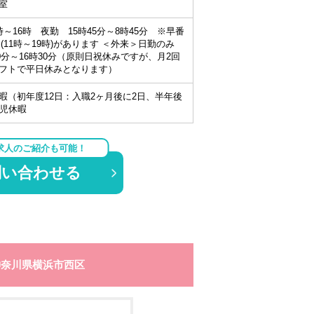
室
～16時 夜勤 15時45分～8時45分 ※早番
遅番(11時～19時)があります ＜外来＞日勤のみ
30分～16時30分（原則日祝休みですが、月2回
フトで平日休みとなります）
暇（初年度12日：入職2ヶ月後に2日、半年後
育児休暇
求人のご紹介も可能！
問い合わせる
神奈川県横浜市西区