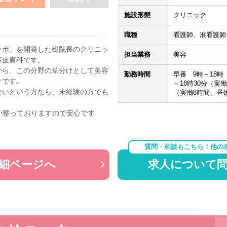
施設形態
クリニック
職種
看護師、准看護師
ラボ」を開発した総院長のクリニッ
担当業務
美容
容皮膚科です。
から、この分野の草分けとして美容
勤務時間
早番 9時～18時
です｡
～18時30分（実
たいという方なら、未経験の方でも
（実働8時間、昼
が整っておりますので安心です
質問・相談もこちら！他の
細ページへ
求人について