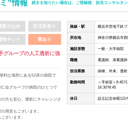
ミ”情報
続きを知りたい場合は、ご登録後、担当コンサルタン
残業少なめ
託児所有り
路線・駅
横浜市営地下鉄ブル
所在地
神奈川県横浜市西区高
建物キレイ
寮あり
施設形態
一般・大学病院
手グループの人工透析に強
職種
看護師、准看護師
担当業務
病棟、外来、透析
便利な場所にある52床の病院で
勤務時間
＜手術室＞8:45?1
善仁会グループの病院のひとつで
16:30?8:45
休日
設立記念休暇1日/
験の方も安心。透析にチャレンジさ
寮の用意もございます。
もございます。