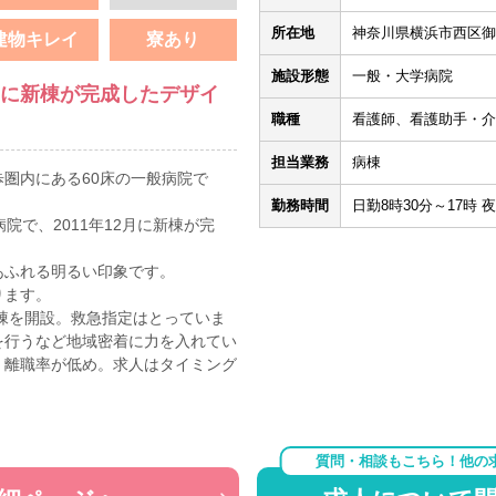
所在地
神奈川県横浜市西区御
建物キレイ
寮あり
施設形態
一般・大学病院
2月に新棟が完成したデザイ
職種
看護師、看護助手・介
担当業務
病棟
圏内にある60床の一般病院で
勤務時間
日勤8時30分～17時 
院で、2011年12月に新棟が完
あふれる明るい印象です。
ります。
病棟を開設。救急指定はとっていま
を行うなど地域密着に力を入れてい
、離職率が低め。求人はタイミング
質問・相談もこちら！他の