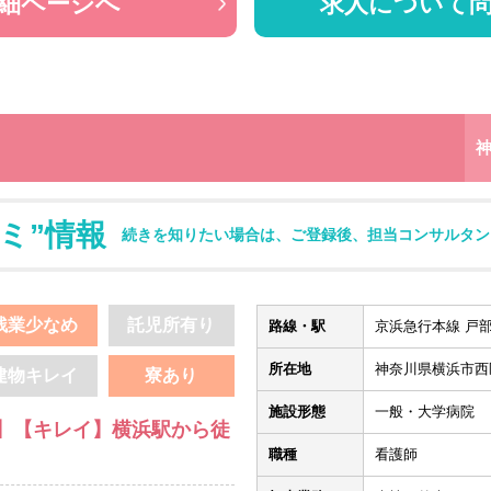
細ページへ
求人について
ミ”情報
続きを知りたい場合は、ご登録後、担当コンサルタン
残業少なめ
託児所有り
路線・駅
京浜急行本線 戸部
所在地
神奈川県横浜市西区
建物キレイ
寮あり
施設形態
一般・大学病院
】【キレイ】横浜駅から徒
職種
看護師