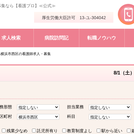
募集なら【看護プロ】≪公式≫
厚生労働大臣許可 13-ユ-304042
求人検索
病院訪問記
転職ノウハウ
県横浜市西区の看護師求人・募集
8/1（土
務形態
担当業務
区町村
科目
残業少なめ
託児所有り
教育制度よし
駅から近い