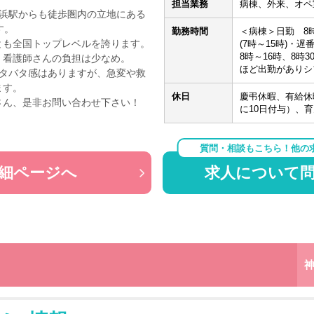
担当業務
病棟、外来、オペ
横浜駅からも徒歩圏内の立地にある
す。
勤務時間
＜病棟＞日勤 8時
とも全国トップレベルを誇ります。
(7時～15時)・
8時～16時、8時
、看護師さんの負担は少なめ。
ほど出勤がありシ
バタバタ感はありますが、急変や救
ます。
休日
慶弔休暇、有給休
さん、是非お問い合わせ下さい！
に10日付与）、
質問・相談もこちら！他の
細ページへ
求人について