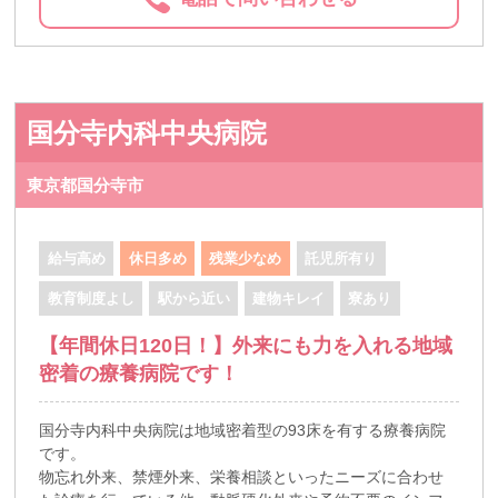
国分寺内科中央病院
東京都国分寺市
給与高め
休日多め
残業少なめ
託児所有り
教育制度よし
駅から近い
建物キレイ
寮あり
【年間休日120日！】外来にも力を入れる地域
密着の療養病院です！
国分寺内科中央病院は地域密着型の93床を有する療養病院
です。
物忘れ外来、禁煙外来、栄養相談といったニーズに合わせ