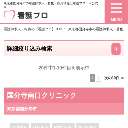
東京都国分寺市の看護師求人・募集・採用情報は看護プロ！≪公式
≫
MENU
看護師求人・転職の【看護プロ】TOP
東京都国分寺市の看護師求人・募集
－
＋
詳細絞り込み検索
20件中1-10件目を表示中
次の10件 ≫
1
2
国分寺南口クリニック
東京都国分寺市
給与高め
休日多め
残業少なめ
託児所有り