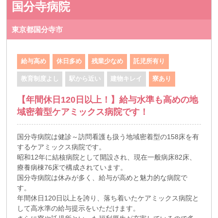
国分寺病院
東京都国分寺市
給与高め
休日多め
残業少なめ
託児所有り
教育制度よし
駅から近い
建物キレイ
寮あり
【年間休日120日以上！】給与水準も高めの地
域密着型ケアミックス病院です！
国分寺病院は健診～訪問看護も扱う地域密着型の158床を有
するケアミックス病院です。
昭和12年に結核病院として開設され、現在一般病床82床、
療養病棟76床で構成されています。
国分寺病院は休みが多く、給与が高めと魅力的な病院で
す。
年間休日120日以上を誇り、落ち着いたケアミックス病院と
して高水準の給与提示をいただけます。