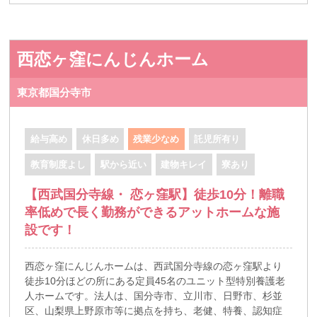
西恋ヶ窪にんじんホーム
東京都国分寺市
給与高め
休日多め
残業少なめ
託児所有り
教育制度よし
駅から近い
建物キレイ
寮あり
【西武国分寺線・ 恋ヶ窪駅】徒歩10分！離職
率低めで長く勤務ができるアットホームな施
設です！
西恋ヶ窪にんじんホームは、西武国分寺線の恋ヶ窪駅より
徒歩10分ほどの所にある定員45名のユニット型特別養護老
人ホームです。法人は、国分寺市、立川市、日野市、杉並
区、山梨県上野原市等に拠点を持ち、老健、特養、認知症