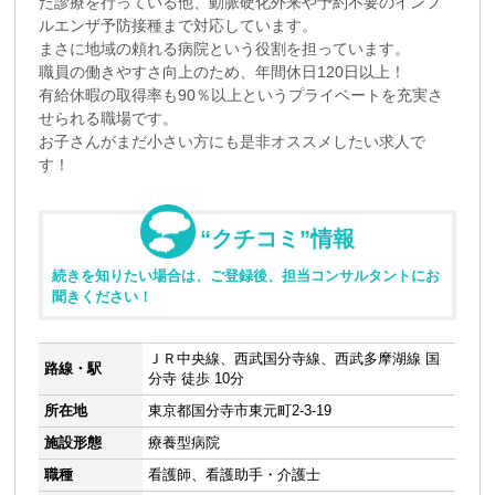
た診療を行っている他、動脈硬化外来や予約不要のインフ
ルエンザ予防接種まで対応しています。
まさに地域の頼れる病院という役割を担っています。
職員の働きやすさ向上のため、年間休日120日以上！
有給休暇の取得率も90％以上というプライベートを充実さ
せられる職場です。
お子さんがまだ小さい方にも是非オススメしたい求人で
す！
“クチコミ”情報
続きを知りたい場合は、ご登録後、担当コンサルタントにお
聞きください！
ＪＲ中央線、西武国分寺線、西武多摩湖線 国
路線・駅
分寺 徒歩 10分
所在地
東京都国分寺市東元町2-3-19
施設形態
療養型病院
職種
看護師、看護助手・介護士