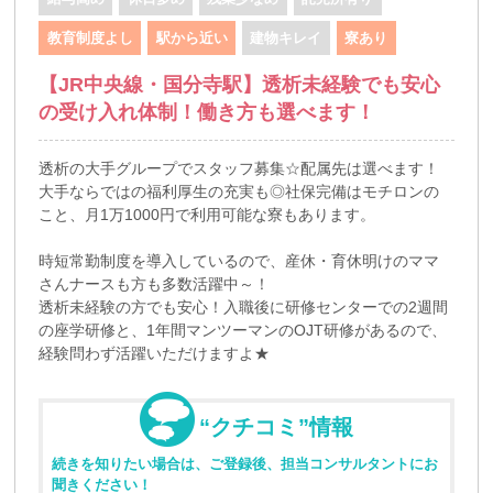
教育制度よし
駅から近い
建物キレイ
寮あり
【JR中央線・国分寺駅】透析未経験でも安心
の受け入れ体制！働き方も選べます！
透析の大手グループでスタッフ募集☆配属先は選べます！
大手ならではの福利厚生の充実も◎社保完備はモチロンの
こと、月1万1000円で利用可能な寮もあります。
時短常勤制度を導入しているので、産休・育休明けのママ
さんナースも方も多数活躍中～！
透析未経験の方でも安心！入職後に研修センターでの2週間
の座学研修と、1年間マンツーマンのOJT研修があるので、
経験問わず活躍いただけますよ★
“クチコミ”情報
続きを知りたい場合は、ご登録後、担当コンサルタントにお
聞きください！