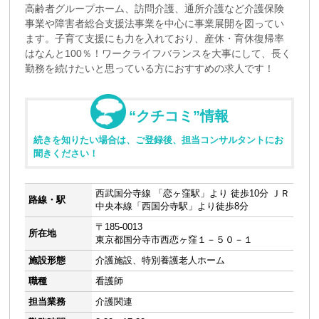
高齢者グループホーム、訪問介護、通所介護など介護保険
事業や障害者総合支援法事業を中心に事業展開を図ってい
ます。子育て支援にも力を入れており、産休・育休復帰率
はなんと100％！ワークライフバランスを大事にして、長く
勤務を続けたいと思っている方におすすめの求人です！
“クチコミ”情報
続きを知りたい場合は、ご登録後、担当コンサルタントにお
聞きください！
西武国分寺線 「恋ヶ窪駅」より 徒歩10分 ＪＲ
路線・駅
中央本線「西国分寺駅」より徒歩8分
〒185-0013
所在地
東京都国分寺市西恋ヶ窪１－５０－１
施設形態
介護施設、特別養護老人ホーム
職種
看護師
担当業務
介護関連