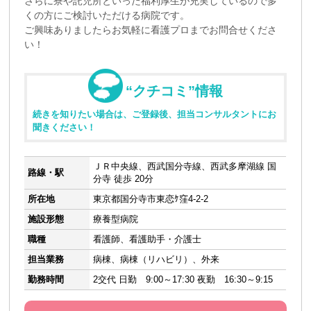
さらに寮や託児所といった福利厚生が充実しているので多
くの方にご検討いただける病院です。
ご興味ありましたらお気軽に看護プロまでお問合せくださ
い！
“クチコミ”情報
続きを知りたい場合は、ご登録後、担当コンサルタントにお
聞きください！
ＪＲ中央線、西武国分寺線、西武多摩湖線 国
路線・駅
分寺 徒歩 20分
所在地
東京都国分寺市東恋ｹ窪4-2-2
施設形態
療養型病院
職種
看護師、看護助手・介護士
担当業務
病棟、病棟（リハビリ）、外来
勤務時間
2交代 日勤 9:00～17:30 夜勤 16:30～9:15