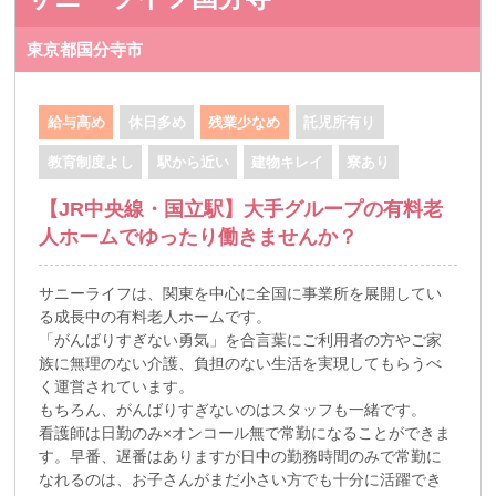
東京都国分寺市
給与高め
休日多め
残業少なめ
託児所有り
教育制度よし
駅から近い
建物キレイ
寮あり
【JR中央線・国立駅】大手グループの有料老
人ホームでゆったり働きませんか？
サニーライフは、関東を中心に全国に事業所を展開してい
る成長中の有料老人ホームです。
「がんばりすぎない勇気」を合言葉にご利用者の方やご家
族に無理のない介護、負担のない生活を実現してもらうべ
く運営されています。
もちろん、がんばりすぎないのはスタッフも一緒です。
看護師は日勤のみ×オンコール無で常勤になることができま
す。早番、遅番はありますが日中の勤務時間のみで常勤に
なれるのは、お子さんがまだ小さい方でも十分に活躍でき