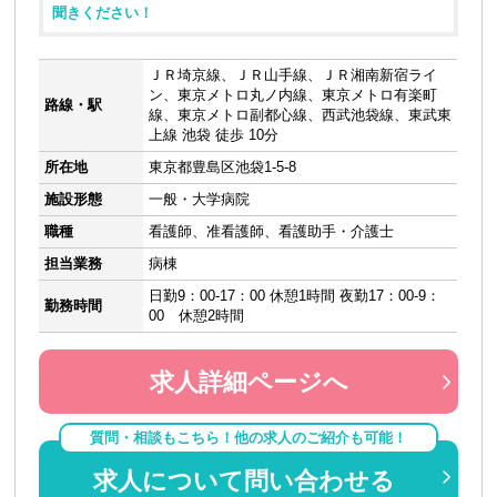
聞きください！
ＪＲ埼京線、ＪＲ山手線、ＪＲ湘南新宿ライ
ン、東京メトロ丸ノ内線、東京メトロ有楽町
路線・駅
線、東京メトロ副都心線、西武池袋線、東武東
上線 池袋 徒歩 10分
所在地
東京都豊島区池袋1-5-8
施設形態
一般・大学病院
職種
看護師、准看護師、看護助手・介護士
担当業務
病棟
日勤9：00-17：00 休憩1時間 夜勤17：00-9：
勤務時間
00 休憩2時間
求人詳細ページへ
質問・相談もこちら！他の求人のご紹介も可能！
求人について問い合わせる