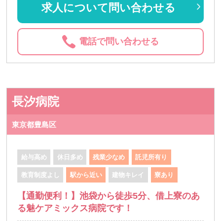
求人について問い合わせる
電話で問い合わせる
長汐病院
東京都豊島区
給与高め
休日多め
残業少なめ
託児所有り
教育制度よし
駅から近い
建物キレイ
寮あり
【通勤便利！】池袋から徒歩5分、借上寮のあ
る魅ケアミックス病院です！