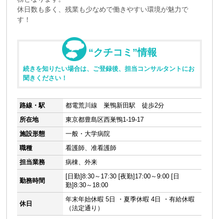
休日数も多く、残業も少なめで働きやすい環境が魅力で
す！
“クチコミ”情報
続きを知りたい場合は、ご登録後、担当コンサルタントにお
聞きください！
路線・駅
都電荒川線 巣鴨新田駅 徒歩2分
所在地
東京都豊島区西巣鴨1-19-17
施設形態
一般・大学病院
職種
看護師、准看護師
担当業務
病棟、外来
[日勤]8:30～17:30 [夜勤]17:00～9:00 [日
勤務時間
勤]8:30～18:00
年末年始休暇 5日 ・夏季休暇 4日 ・有給休暇
休日
（法定通り）