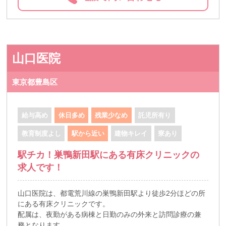
山口医院
東京都豊島区
給与高め
休日多め
残業少なめ
託児所有り
教育制度よし
駅から近い
建物キレイ
寮あり
駅チカ！巣鴨新田駅にある有床クリニックの
求人です！
山口医院は、都電荒川線の巣鴨新田駅より徒歩2分ほどの所
にある有床クリニックです。
配属は、夜勤がある病棟と日勤のみの外来と訪問診療の兼
務となります。