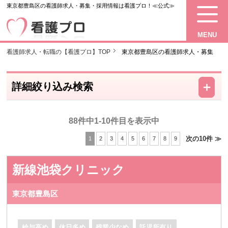
東京都豊島区の看護師求人・募集・採用情報は看護プロ！≪公式≫
MENU
看護師求人・転職の【看護プロ】TOP
東京都豊島区の看護師求人・募集
－
＋
詳細絞り込み検索
88件中1-10件目を表示中
次の10件 ≫
1
2
3
4
5
6
7
8
9
新線池袋クリニック
東京都豊島区
給与高め
休日多め
残業少なめ
託児所有り