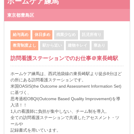
ホームケア練馬
東京都豊島区
給与高め
休日多め
残業少なめ
託児所有り
教育制度よし
駅から近い
建物キレイ
寮あり
訪問看護ステーションでのお仕事＠東長崎駅
ホームケア練馬は、西武池袋線の東長崎駅より徒歩8分ほど
の所にある訪問看護ステーションです。
米国OASIS(the Outcome and Assessment Information Set)
に基づく、
思考過程OBQI(Outcome Based Quality Improvement)を導
入済！！
1人の看護師に負担が集中しない、チーム制を導入。
全ての訪問看護ステーションで共通したアセスメント・ツ
ールや
記録書式を用いています。