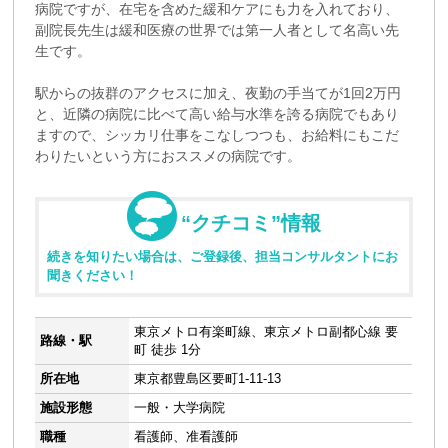
病院ですが、在宅を含めた緩和ケアにも力を入れており、
副院長先生は緩和医療の世界では第一人者として名高い先
生です。
駅からの抜群のアクセスに加え、夜勤の手当てが1回2万円
と、近隣の病院に比べて高い給与水準を誇る病院でもあり
ますので、シッカリ仕事をこなしつつも、お給料にもこだ
わりたいという方におススメの病院です。
“クチコミ”情報
続きを知りたい場合は、ご登録後、担当コンサルタントにお
聞きください！
東京メトロ有楽町線、東京メトロ副都心線 要
路線・駅
町 徒歩 1分
所在地
東京都豊島区要町1-11-13
施設形態
一般・大学病院
職種
看護師、准看護師