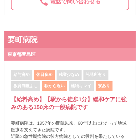
電話で問い合わせる
要町病院
東京都豊島区
給与高め
休日多め
残業少なめ
託児所有り
教育制度よし
駅から近い
建物キレイ
寮あり
【給料高め】【駅から徒歩1分】緩和ケアに強
みのある150床の一般病院です
要町病院は、1957年の開院以来、60年以上にわたって地域
医療を支えてきた病院です。
近隣の急性期病院の後方病院としての役割を果たしている