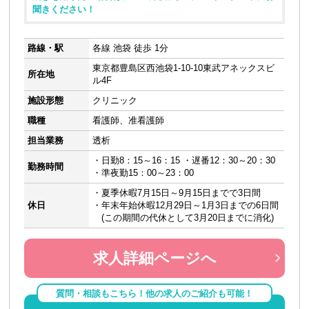
聞きください！
路線・駅
各線 池袋 徒歩 1分
東京都豊島区西池袋1-10-10東武アネックスビ
所在地
ル4F
施設形態
クリニック
職種
看護師、准看護師
担当業務
透析
・日勤8：15～16：15 ・遅番12：30～20：30
勤務時間
・準夜勤15：00～23：00
・夏季休暇7月15日～9月15日までで3日間
休日
・年末年始休暇12月29日～1月3日までの6日間
(この期間の代休として3月20日までに消化)
求人詳細ページへ
質問・相談もこちら！他の求人のご紹介も可能！