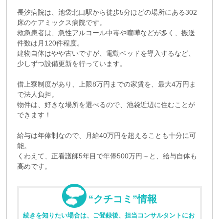
長汐病院は、池袋北口駅から徒歩5分ほどの場所にある302
床のケアミックス病院です。
救急患者は、急性アルコール中毒や喧嘩などが多く、搬送
件数は月120件程度。
建物自体はやや古いですが、電動ベッドを導入するなど、
少しずつ設備更新を行っています。
借上寮制度があり、上限8万円までの家賃を、最大4万円ま
で法人負担。
物件は、好きな場所を選べるので、池袋近辺に住むことが
できます！
給与は年俸制なので、月給40万円を超えることも十分に可
能。
くわえて、正看護師5年目で年俸500万円～と、給与自体も
高めです。
“クチコミ”情報
続きを知りたい場合は、ご登録後、担当コンサルタントにお