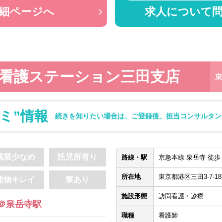
細ページへ
求人について
訪問看護ステーション三田支店
ミ”情報
続きを知りたい場合は、ご登録後、担当コンサルタン
残業少なめ
託児所有り
路線・駅
京急本線 泉岳寺 徒歩 
所在地
東京都港区三田3-7-18T
建物キレイ
寮あり
施設形態
訪問看護・診療
＠泉岳寺駅
職種
看護師