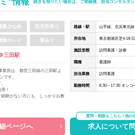
ミ”情報
続きを知りたい場合は、ご登録後、担当コンサルタン
残業少なめ
託児所有り
路線・駅
山手線、京浜東北線 
所在地
東京都港区芝4-18-3J
建物キレイ
寮あり
施設形態
訪問看護・診療
＠三田駅
職種
看護師
事業所は、都営三田線の三田駅よ
担当業務
訪問看護
ンです。
す。
勤務時間
8:30～17:30 
無用！
ご経験がない方にも、しっかりお教
質問・相談もこちら！他の
細ページへ
求人について