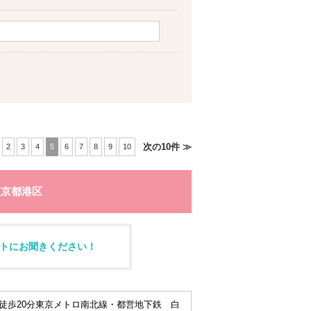
次の10件 ≫
2
3
4
5
6
7
8
9
10
東京都港区
トにお聞きください！
徒歩20分東京メトロ南北線・都営地下鉄 白