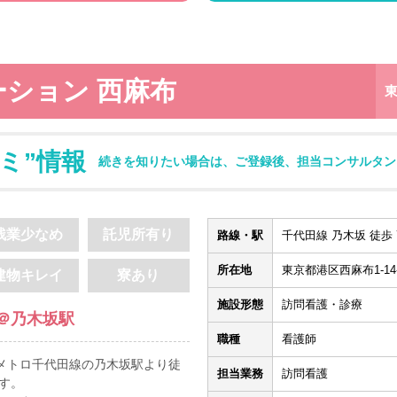
ーション 西麻布
ミ”情報
続きを知りたい場合は、ご登録後、担当コンサルタン
残業少なめ
託児所有り
路線・駅
千代田線 乃木坂 徒歩 
所在地
東京都港区西麻布1-14
建物キレイ
寮あり
施設形態
訪問看護・診療
＠乃木坂駅
職種
看護師
京メトロ千代田線の乃木坂駅より徒
担当業務
訪問看護
す。