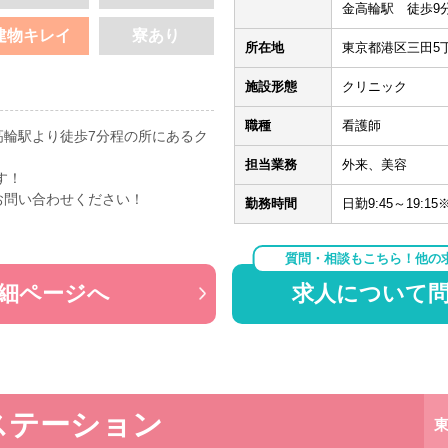
金高輪駅 徒歩9
建物キレイ
寮あり
所在地
東京都港区三田5丁
施設形態
クリニック
職種
看護師
高輪駅より徒歩7分程の所にあるク
担当業務
外来、美容
す！
お問い合わせください！
勤務時間
日勤9:45～19:1
質問・相談もこちら！他の
細ページへ
求人について
ステーション