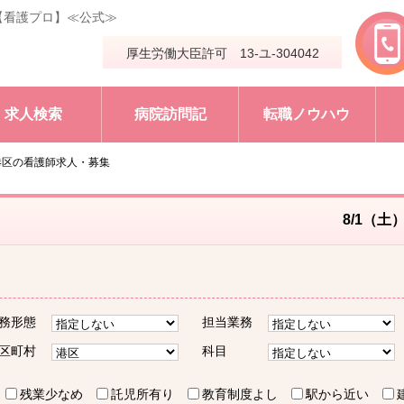
【看護プロ】≪公式≫
厚生労働大臣許可 13-ユ-304042
求人検索
病院訪問記
転職ノウハウ
港区の看護師求人・募集
8/1（土
務形態
担当業務
区町村
科目
残業少なめ
託児所有り
教育制度よし
駅から近い