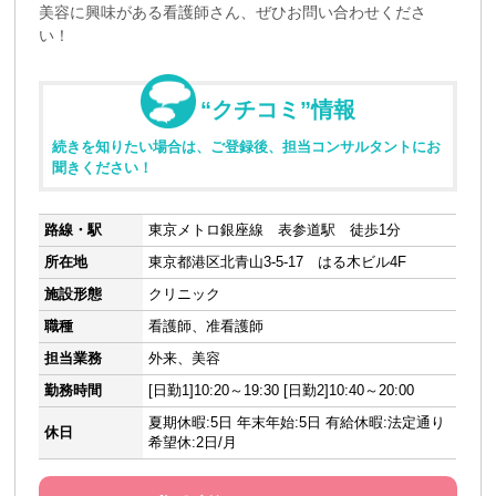
美容に興味がある看護師さん、ぜひお問い合わせくださ
い！
“クチコミ”情報
続きを知りたい場合は、ご登録後、担当コンサルタントにお
聞きください！
路線・駅
東京メトロ銀座線 表参道駅 徒歩1分
所在地
東京都港区北青山3-5-17 はる木ビル4F
施設形態
クリニック
職種
看護師、准看護師
担当業務
外来、美容
勤務時間
[日勤1]10:20～19:30 [日勤2]10:40～20:00
夏期休暇:5日 年末年始:5日 有給休暇:法定通り
休日
希望休:2日/月