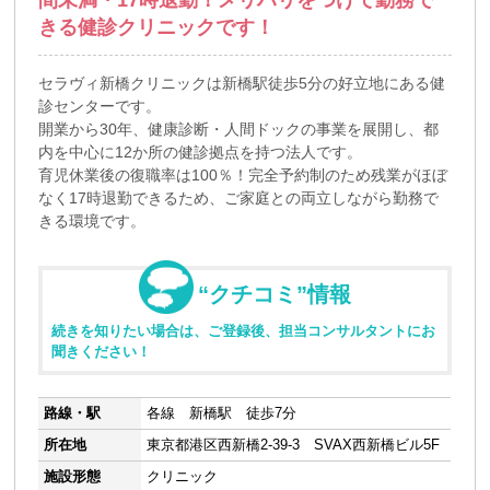
間未満・17時退勤！メリハリをつけて勤務で
きる健診クリニックです！
セラヴィ新橋クリニックは新橋駅徒歩5分の好立地にある健
診センターです。
開業から30年、健康診断・人間ドックの事業を展開し、都
内を中心に12か所の健診拠点を持つ法人です。
育児休業後の復職率は100％！完全予約制のため残業がほぼ
なく17時退勤できるため、ご家庭との両立しながら勤務で
きる環境です。
“クチコミ”情報
続きを知りたい場合は、ご登録後、担当コンサルタントにお
聞きください！
路線・駅
各線 新橋駅 徒歩7分
所在地
東京都港区西新橋2-39-3 SVAX西新橋ビル5F
施設形態
クリニック