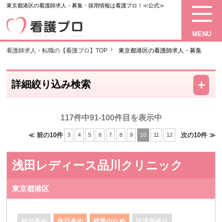
東京都港区の看護師求人・募集・採用情報は看護プロ！≪公式≫
MENU
看護師求人・転職の【看護プロ】TOP
東京都港区の看護師求人・募集
－
＋
詳細絞り込み検索
117件中91-100件目を表示中
≪ 前の10件
次の10件 ≫
3
4
5
6
7
8
9
10
11
12
浅田レディース品川クリニック
東京都港区
給与高め
休日多め
残業少なめ
託児所有り