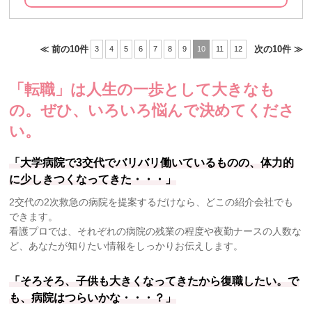
≪ 前の10件
次の10件 ≫
3
4
5
6
7
8
9
10
11
12
「転職」は人生の一歩として大きなも
の。
ぜひ、いろいろ悩んで決めてくださ
い。
「大学病院で3交代でバリバリ働いているものの、体力的
に少しきつくなってきた・・・」
2交代の2次救急の病院を提案するだけなら、どこの紹介会社でも
できます。
看護プロでは、それぞれの病院の残業の程度や夜勤ナースの人数な
ど、あなたが知りたい情報をしっかりお伝えします。
「そろそろ、子供も大きくなってきたから復職したい。で
も、病院はつらいかな・・・？」