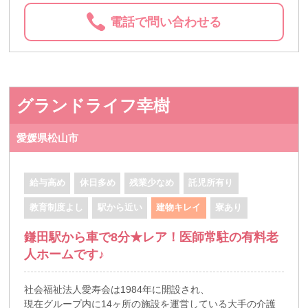
電話で問い合わせる
グランドライフ幸樹
愛媛県松山市
給与高め
休日多め
残業少なめ
託児所有り
教育制度よし
駅から近い
建物キレイ
寮あり
鎌田駅から車で8分★レア！医師常駐の有料老
人ホームです♪
社会福祉法人愛寿会は1984年に開設され、
現在グループ内に14ヶ所の施設を運営している大手の介護