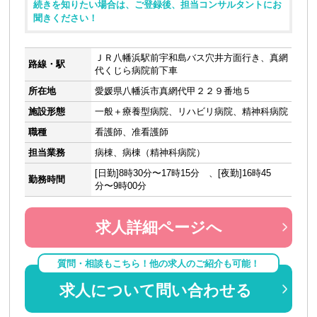
続きを知りたい場合は、ご登録後、担当コンサルタントにお
聞きください！
ＪＲ八幡浜駅前宇和島バス穴井方面行き、真網
路線・駅
代くじら病院前下車
所在地
愛媛県八幡浜市真網代甲２２９番地５
施設形態
一般＋療養型病院、リハビリ病院、精神科病院
職種
看護師、准看護師
担当業務
病棟、病棟（精神科病院）
[日勤]8時30分〜17時15分 、[夜勤]16時45
勤務時間
分〜9時00分
求人詳細ページへ
質問・相談もこちら！他の求人のご紹介も可能！
求人について問い合わせる