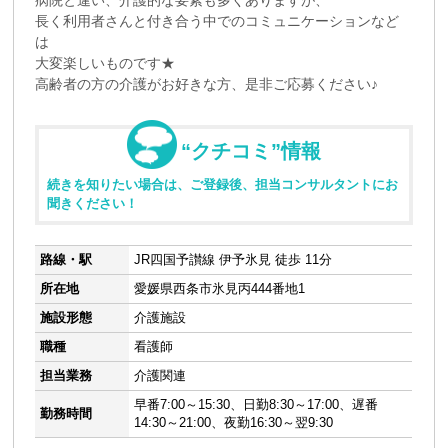
病院と違い、介護的な要素も多くありますが、
長く利用者さんと付き合う中でのコミュニケーションなど
は
大変楽しいものです★
高齢者の方の介護がお好きな方、是非ご応募ください♪
“クチコミ”情報
続きを知りたい場合は、ご登録後、担当コンサルタントにお
聞きください！
路線・駅
JR四国予讃線 伊予氷見 徒歩 11分
所在地
愛媛県西条市氷見丙444番地1
施設形態
介護施設
職種
看護師
担当業務
介護関連
早番7:00～15:30、日勤8:30～17:00、遅番
勤務時間
14:30～21:00、夜勤16:30～翌9:30