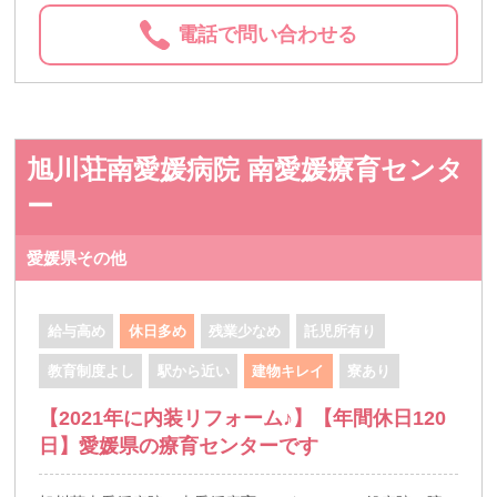
電話で問い合わせる
旭川荘南愛媛病院 南愛媛療育センタ
ー
愛媛県その他
給与高め
休日多め
残業少なめ
託児所有り
教育制度よし
駅から近い
建物キレイ
寮あり
【2021年に内装リフォーム♪】【年間休日120
日】愛媛県の療育センターです