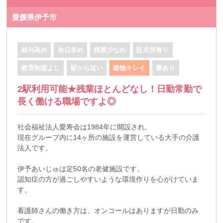
愛媛県伊予市
給与高め
休日多め
残業少なめ
託児所有り
教育制度よし
駅から近い
建物キレイ
寮あり
2駅利用可能★残業ほとんどなし！日勤常勤で
長く働ける職場ですよ◎
社会福祉法人愛寿会は1984年に開設され、
現在グループ内に14ヶ所の施設を運営している大手の介護
法人です。
伊予あいじゅは定50名の老健施設です。
認知症の方が過ごしやすいような環境作りを心がけていま
す。
看護師さんの働き方は、オンコールはありますが日勤のみ
です。