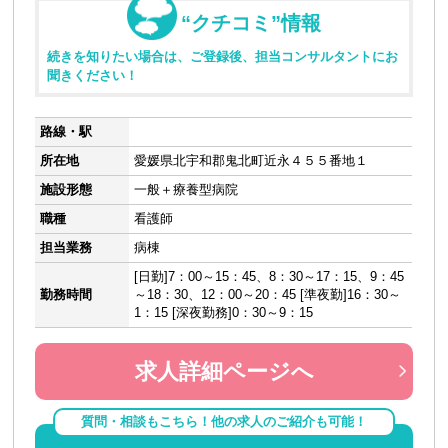
“クチコミ”情報
続きを知りたい場合は、ご登録後、担当コンサルタントにお
聞きください！
路線・駅
所在地
愛媛県北宇和郡鬼北町近永４５５番地１
施設形態
一般＋療養型病院
職種
看護師
担当業務
病棟
[日勤]7：00～15：45、8：30～17：15、9：45
勤務時間
～18：30、12：00～20：45 [準夜勤]16：30～
1：15 [深夜勤務]0：30～9：15
求人詳細ページへ
質問・相談もこちら！他の求人のご紹介も可能！