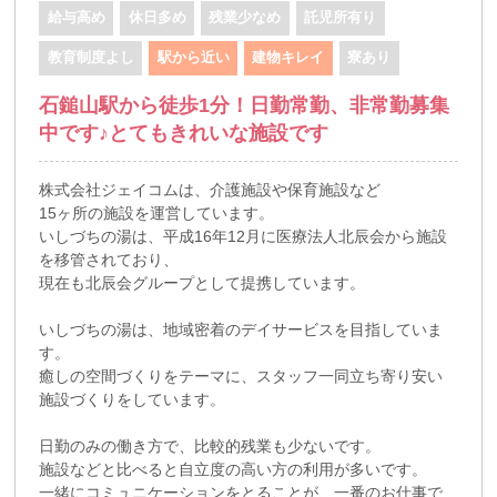
給与高め
休日多め
残業少なめ
託児所有り
教育制度よし
駅から近い
建物キレイ
寮あり
石鎚山駅から徒歩1分！日勤常勤、非常勤募集
中です♪とてもきれいな施設です
株式会社ジェイコムは、介護施設や保育施設など
15ヶ所の施設を運営しています。
いしづちの湯は、平成16年12月に医療法人北辰会から施設
を移管されており、
現在も北辰会グループとして提携しています。
いしづちの湯は、地域密着のデイサービスを目指していま
す。
癒しの空間づくりをテーマに、スタッフ一同立ち寄り安い
施設づくりをしています。
日勤のみの働き方で、比較的残業も少ないです。
施設などと比べると自立度の高い方の利用が多いです。
一緒にコミュニケーションをとることが、一番のお仕事で