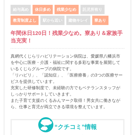
給与高め
休日多め
残業少なめ
託児所有り
教育制度よし
駅から近い
建物キレイ
寮あり
年間休日120日！残業少なめ。寮あり＆家族手
当充実！
真網代くじらリハビリテーション病院は、愛媛県八幡浜市
を中心に医療・介護・福祉に関する多彩な事業を展開して
いるくじらグループの病院です。
「リハビリ」、「認知症」、「医療療養」の3つの医療サー
ビスを提供しています。
充実した研修制度で、未経験の方でもベテランスタッフが
しっかりサポートしていきます。
また子育て支援のくるみんマーク取得！男女共に働きなが
ら、仕事と育児が両立できる環境を整えています。
“クチコミ”情報