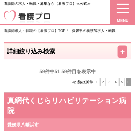
看護師の求人・転職・募集なら【看護プロ】≪公式≫
MENU
看護師求人・転職の【看護プロ】TOP
愛媛県の看護師求人・転職
－
＋
詳細絞り込み検索
59件中51-59件目を表示中
≪ 前の10件
1
2
3
4
5
6
真網代くじらリハビリテーション病
院
愛媛県八幡浜市