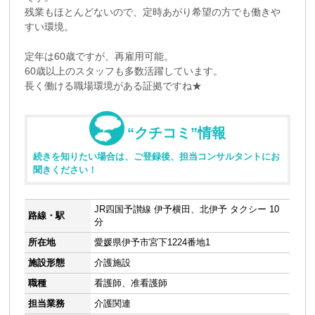
残業もほとんどないので、定時あがり希望の方でも働きや
すい環境。
定年は60歳ですが、再雇用可能。
60歳以上のスタッフも多数活躍しています。
長く働ける職場環境がある証拠ですね★
“クチコミ”情報
続きを知りたい場合は、ご登録後、担当コンサルタントにお
聞きください！
JR四国予讃線 伊予横田、北伊予 タクシー 10
路線・駅
分
所在地
愛媛県伊予市宮下1224番地1
施設形態
介護施設
職種
看護師、准看護師
担当業務
介護関連