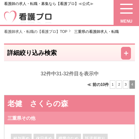
看護師の求人・転職・募集なら【看護プロ】≪公式≫
MENU
看護師求人・転職の【看護プロ】TOP
三重県の看護師求人・転職
－
＋
詳細絞り込み検索
32件中31-32件目を表示中
≪ 前の10件
1
2
3
4
老健 さくらの森
三重県その他
給与高め
休日多め
残業少なめ
託児所有り