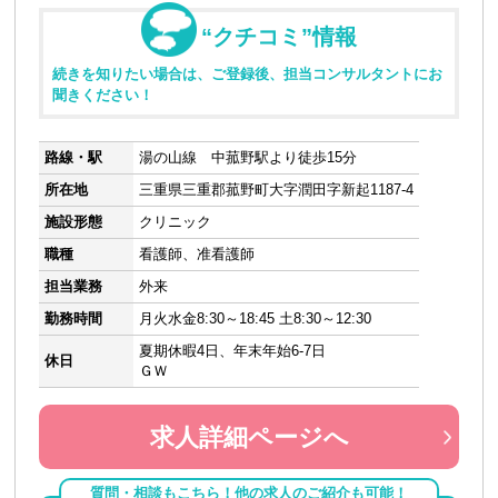
“クチコミ”情報
続きを知りたい場合は、ご登録後、担当コンサルタントにお
聞きください！
路線・駅
湯の山線 中菰野駅より徒歩15分
所在地
三重県三重郡菰野町大字潤田字新起1187-4
施設形態
クリニック
職種
看護師、准看護師
担当業務
外来
勤務時間
月火水金8:30～18:45 土8:30～12:30
夏期休暇4日、年末年始6-7日
休日
ＧＷ
求人詳細ページへ
質問・相談もこちら！他の求人のご紹介も可能！