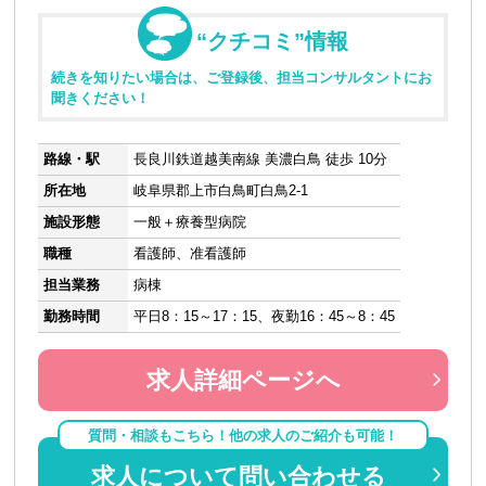
“クチコミ”情報
続きを知りたい場合は、ご登録後、担当コンサルタントにお
聞きください！
路線・駅
長良川鉄道越美南線 美濃白鳥 徒歩 10分
所在地
岐阜県郡上市白鳥町白鳥2-1
施設形態
一般＋療養型病院
職種
看護師、准看護師
担当業務
病棟
勤務時間
平日8：15～17：15、夜勤16：45～8：45
求人詳細ページへ
質問・相談もこちら！他の求人のご紹介も可能！
求人について問い合わせる