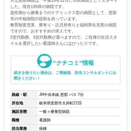
市立恵那病院は、平成15年12月に市民病院としてスタート
した、現在199床の病院です。
急性期から療養までのケアミックス型の病院として、恵那
市の中核病院の役割を担っています。
教育制度充実、寮有り・託児所有りと福利厚生充実の病院
ですので、おすすすめの求人です。
2交代勤務、3交代勤務が選べますので、ご自身の生活スタ
イルを選択したい看護師さんにはぴったりです。
“クチコミ”情報
続きを知りたい場合は、ご登録後、担当コンサルタントにお
聞きください！
路線・駅
JR中央本線 恵那 バス 7分
所在地
岐阜県恵那市大井町2725
施設形態
一般＋療養型病院
職種
看護師
担当業務
病棟