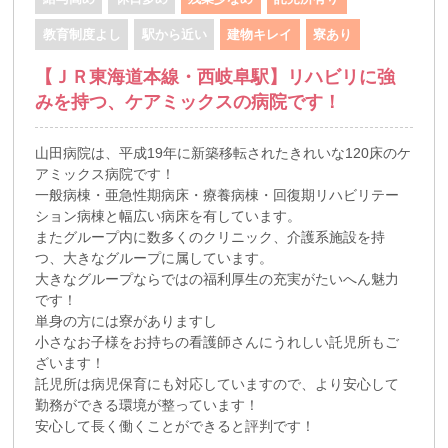
教育制度よし
駅から近い
建物キレイ
寮あり
【ＪＲ東海道本線・西岐阜駅】リハビリに強
みを持つ、ケアミックスの病院です！
山田病院は、平成19年に新築移転されたきれいな120床のケ
アミックス病院です！
一般病棟・亜急性期病床・療養病棟・回復期リハビリテー
ション病棟と幅広い病床を有しています。
またグループ内に数多くのクリニック、介護系施設を持
つ、大きなグループに属しています。
大きなグループならではの福利厚生の充実がたいへん魅力
です！
単身の方には寮がありますし
小さなお子様をお持ちの看護師さんにうれしい託児所もご
ざいます！
託児所は病児保育にも対応していますので、より安心して
勤務ができる環境が整っています！
安心して長く働くことができると評判です！