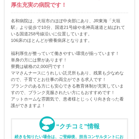
厚生充実の病院です！
名和病院は、大垣市のほぼ中央部にあり、JR東海「大垣
駅」より徒歩で10分、国道21号線や名神高速道と結ばれて
いる国道258号線沿いに位置しています。
106床のほとんどが療養病床となります。
福利厚生が整っていて働きやすい環境が揃っています！
単身の方には寮があります！
寮費は破格の2,000円です！
ママさんナースにうれしい託児所もあり、残業も少なめな
ので、子育てとお仕事の両立ができる求人です！
ブランクのある方にも安心できる教育体制が充実していま
すので、ブランク克服されたい方にもおすすめです！
アットホームな雰囲気で、患者様とじっくり向き合った看
護ができますよ！
“クチコミ”情報
続きを知りたい場合は、ご登録後、担当コンサルタントにお