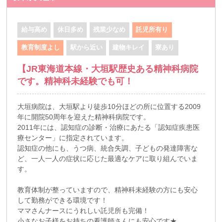
給与高め
休日多め
残業少なめ
託児所有り
教育制度よし
駅から近い
建物キレイ
寮あり
【JR東海道本線・大垣駅歴史ある精神科病院
です。精神科未経験でも可！
大垣病院は、大垣駅より徒歩10分ほどの所に位置する2009
年に開院50周年を迎えた精神科病院です。
2011年には、認知症の診断・治療にあたる「認知症疾患医
療センター」に指定されています。
認知症の他にも、うつ病、統合失調、子どもの発達障害な
ど、一人一人の症状に応じた最適なケアに取り組んでいま
す。
教育体制が整っていますので、精神科未経験の方にも安心
して勤務ができる環境です！
ママさんナースにうれしい託児所も完備！
小さなお子様をお持ちの看護師さんにも安心です★