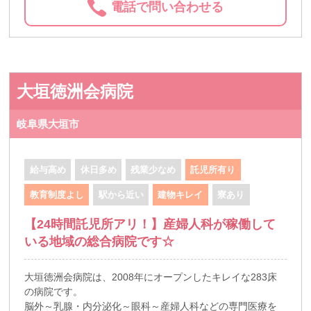
電話で問い合わせる
大垣徳洲会病院
岐阜県大垣市
給与高め
休日多め
残業少なめ
託児所有り
教育制度よし
駅から近い
建物キレイ
寮あり
【24時間託児所アリ！】産婦人科が稼働して
いる地域の総合病院です☆
大垣徳洲会病院は、2008年にオープンしたキレイな283床
の病院です。
脳外～乳腺・内分泌化～眼科～産婦人科などの専門医療を