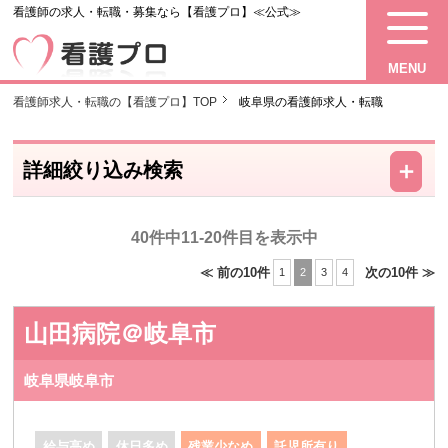
看護師の求人・転職・募集なら【看護プロ】≪公式≫
MENU
看護師求人・転職の【看護プロ】TOP
岐阜県の看護師求人・転職
－
＋
詳細絞り込み検索
40件中11-20件目を表示中
≪ 前の10件
次の10件 ≫
1
2
3
4
山田病院＠岐阜市
岐阜県岐阜市
給与高め
休日多め
残業少なめ
託児所有り