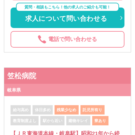
質問・相談もこちら！他の求人のご紹介も可能！
求人について問い合わせる
電話で問い合わせる
笠松病院
岐阜県
給与高め
休日多め
残業少なめ
託児所有り
教育制度よし
駅から近い
建物キレイ
寮あり
【ＪＲ東海道本線・岐阜駅】昭和21年から続