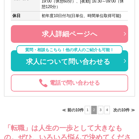
19:00（休憩60分）、[夜勤] 16:30～09:00（休
憩120分）
休日
初年度10日付与(日単位、時間単位取得可能)
求人詳細ページへ
質問・相談もこちら！他の求人のご紹介も可能！
求人について問い合わせる
電話で問い合わせる
≪ 前の10件
次の10件 ≫
1
2
3
4
「転職」は人生の一歩として大きなも
の。
ぜひ、いろいろ悩んで決めてくださ