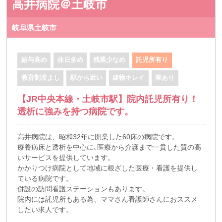
高井病院＠土岐市
岐阜県土岐市
給与高め
休日多め
残業少なめ
託児所有り
教育制度よし
駅から近い
建物キレイ
寮あり
【JR中央本線・土岐市駅】院内託児所有り！
透析に強みを持つ病院です。
高井病院は、昭和32年に開業した60床の病院です。
療養病床と透析を中心に､医療から介護まで一貫した質の高
いサービスを提供しています。
かかりつけ病院として地域に根ざした医療・看護を提供し
ている病院です。
併設の訪問看護ステーションもあります。
院内には託児所もある為、ママさん看護師さんにおススメ
したい求人です。