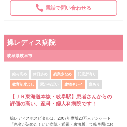
電話で問い合わせる
操レディス病院
岐阜県岐阜市
給与高め
休日多め
残業少なめ
託児所有り
教育制度よし
駅から近い
建物キレイ
寮あり
【ＪＲ東海道本線・岐阜駅】患者さんからの
評価の高い、産科・婦人科病院です！
操レディスホスピタルは、2007年度版20万人アンケート
「患者が決めた！いい病院・近畿・東海版」で岐阜県にお