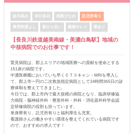
給与高め
休日多め
残業少なめ
託児所有り
教育制度よし
駅から近い
建物キレイ
寮あり
【長良川鉄道越美南線・美濃白鳥駅】地域の
中核病院でのお仕事です！
鷲見病院は、郡上エリアの地域医療への貢献を使命とする
151床の病院です。
中濃医療圏においていち早くＣＴスキャン・MRIを導入し
て、郡上市一円の二次救急指定病院として24時間365日の診
療体制を整えててきました。
今日では、郡上市内で最大規模の病院となり、臨床研修協
力病院・脳神経外科・整形外科・外科・消化器外科学会認
定研修病院の役割も担っています。
単身寮有り、託児所有りと福利厚生も充実。
看護師さんの働きやすい環境を整えてくれている病院です
ので、おすすめの求人です！