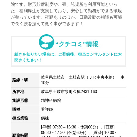
院です。財形貯蓄制度や、寮、託児所も利用可能といっ
た、福利厚生が充実しており、安心して勤務ができる環境
が整っています。夜勤ありのほか、日勤常勤の相談も可能
で長く腰を据えて働く事ができます！
“クチコミ”情報
続きを知りたい場合は、ご登録後、担当コンサルタントにお
聞きください！
岐阜県土岐市 土岐市駅（ＪＲ中央本線） 車
路線・駅
10分
所在地
岐阜県土岐市泉町久尻2431-160
施設形態
精神科病院
職種
看護師
担当業務
病棟
[早番] 07:30～16:30（休憩60分）、[日勤]
08:30～17:30（休憩60分）、[遅番] 10:00～
勤務時間