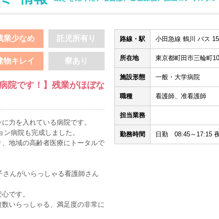
残業少なめ
託児所有り
路線・駅
小田急線 鶴川 バス 1
所在地
東京都町田市三輪町105
建物キレイ
寮あり
施設形態
一般・大学病院
な病院です！】残業がほぼな
職種
看護師、准看護師
担当業務
ンに力を入れている病院です。
ション病院も完成しました。
勤務時間
日勤 08:45～17:15 
り、地域の高齢者医療にトータルで
子さんがいらっしゃる看護師さん
安心です。
複数いらっしゃる、満足度の非常に