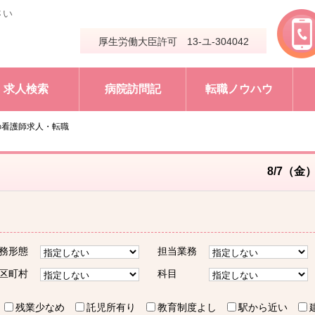
さい
厚生労働大臣許可 13-ユ-304042
求人検索
病院訪問記
転職ノウハウ
の看護師求人・転職
8/7（金
務形態
担当業務
区町村
科目
残業少なめ
託児所有り
教育制度よし
駅から近い