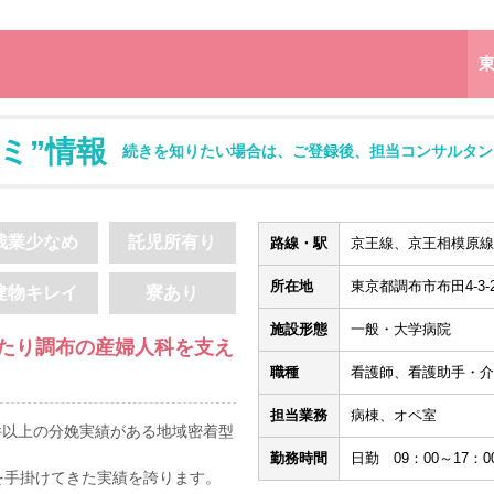
ミ”情報
続きを知りたい場合は、ご登録後、担当コンサルタン
残業少なめ
託児所有り
路線・駅
京王線、京王相模原線 
所在地
東京都調布市布田4-3-
建物キレイ
寮あり
施設形態
一般・大学病院
わたり調布の産婦人科を支え
職種
看護師、看護助手・介
担当業務
病棟、オペ室
0件以上の分娩実績がある地域密着型
勤務時間
日勤 09：00～17：0
娩を手掛けてきた実績を誇ります。