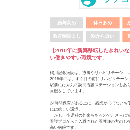
給与高め
休日多め
教育制度よし
駅から近い
【2010年に新築移転したきれい
い働きやすい環境です。
鶴川記念病院は、療養やリハビリテーショ
2015年には、すぐ目の前にリハビリテー
駅前には系列の訪問看護ステーションもあ
貢献をしています。
24時間保育がある上に、残業がほぼないお
には嬉しい環境。
しかも、小児科の外来もあるので、さらに
看護プロからご入職された看護師の方のも
高い病院です。