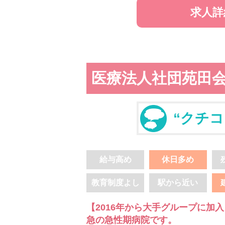
求人詳
医療法人社団苑田
“クチコ
給与高め
休日多め
教育制度よし
駅から近い
【2016年から大手グループに加
急の急性期病院です。