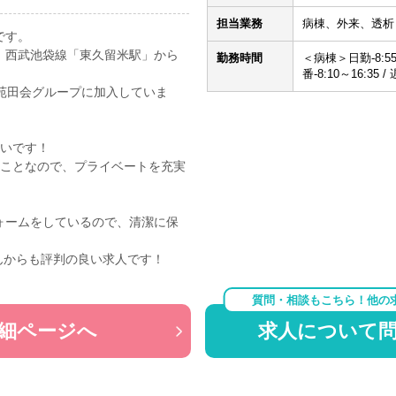
担当業務
病棟、外来、透析
です。
、西武池袋線「東久留米駅」から
勤務時間
＜病棟＞日勤-8:55
番-8:10～16:35 /
り苑田会グループに加入していま
多いです！
のことなので、プライベートを充実
。
ォームをしているので、清潔に保
んからも評判の良い求人です！
質問・相談もこちら！他の
細ページへ
求人について