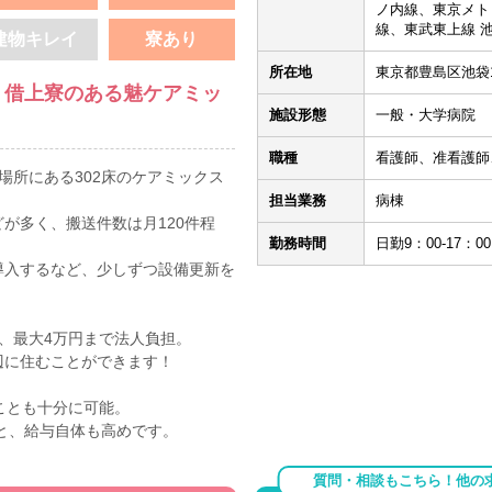
ノ内線、東京メト
線、東武東上線 池
建物キレイ
寮あり
所在地
東京都豊島区池袋1-
、借上寮のある魅ケアミッ
施設形態
一般・大学病院
職種
看護師、准看護師
場所にある302床のケアミックス
担当業務
病棟
が多く、搬送件数は月120件程
勤務時間
日勤9：00-17：0
導入するなど、少しずつ設備更新を
、最大4万円まで法人負担。
辺に住むことができます！
ことも十分に可能。
～と、給与自体も高めです。
質問・相談もこちら！他の