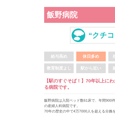
飯野病院
“クチコ
給与高め
休日多め
教育制度よし
駅から近い
【駅のすぐそば！】70年以上に
る病院です。
飯野病院は入院ベッド数61床で、年間90
の産婦人科病院です。
70年の歴史の中で4万7000人を超える分