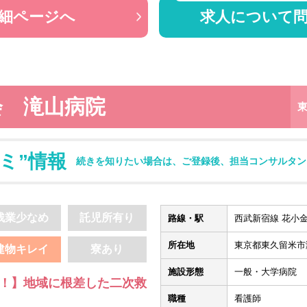
細ページへ
求人について
会 滝山病院
ミ”情報
続きを知りたい場合は、ご登録後、担当コンサルタン
残業少なめ
託児所有り
路線・駅
西武新宿線 花小金
所在地
東京都東久留米市滝山
建物キレイ
寮あり
施設形態
一般・大学病院
入！】地域に根差した二次救
職種
看護師