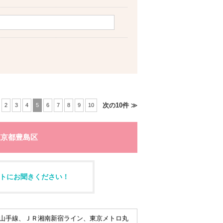
次の10件 ≫
2
3
4
5
6
7
8
9
10
東京都豊島区
トにお聞きください！
山手線、ＪＲ湘南新宿ライン、東京メトロ丸