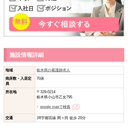
施設情報詳細
地域
栃木県の看護師求人
病床数・入居定
70床
員
所在地
〒329-0214
栃木県小山市乙女795
google mapで検索
交通
JR宇都宮線 間々田 徒歩 20分