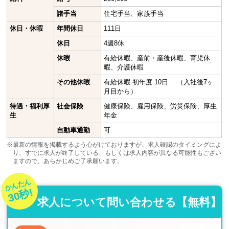
諸手当
住宅手当、家族手当
休日・休暇
年間休日
111日
休日
4週8休
休暇
有給休暇、産前・産後休暇、育児休
暇、介護休暇
その他休暇
有給休暇 初年度 10日 （入社後7ヶ
月目から）
待遇・福利厚
社会保険
健康保険、雇用保険、労災保険、厚生
生
年金
自動車通勤
可
※最新の情報を掲載するよう心がけておりますが、求人確認のタイミングによ
り、すでに求人が終了している、もしくは求人内容が異なる可能性もござい
ますので、あらかじめご了承願います。
かんたん
30秒!
求人について問い合わせる【無料】