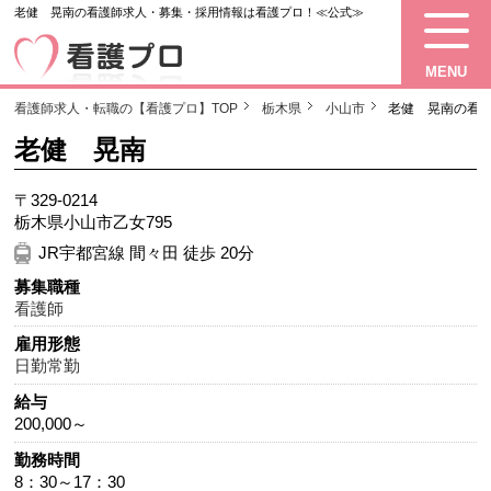
老健 晃南の看護師求人・募集・採用情報は看護プロ！≪公式≫
MENU
看護師求人・転職の【看護プロ】TOP
栃木県
小山市
老健 晃南の看
老健 晃南
〒329-0214
栃木県小山市乙女795
JR宇都宮線 間々田 徒歩 20分
募集職種
看護師
雇用形態
日勤常勤
給与
200,000～
勤務時間
8：30～17：30