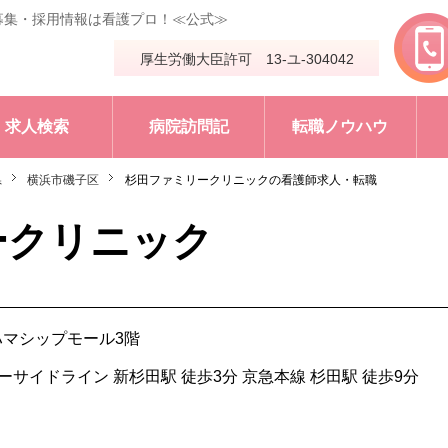
募集・採用情報は看護プロ！≪公式≫
厚生労働大臣許可 13-ユ-304042
求人検索
病院訪問記
転職ノウハウ
県
横浜市磯子区
杉田ファミリークリニックの看護師求人・転職
ークリニック
ハマシップモール3階
シーサイドライン 新杉田駅 徒歩3分 京急本線 杉田駅 徒歩9分