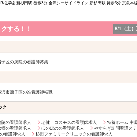
JR根岸線 新杉田駅 徒歩3分 金沢シーサイドライン 新杉田駅 徒歩3分 京急本線
ックする！！
8/1（土
磯子区の病院の看護師募集
横浜市磯子区の准看護師転職
ック
病院の看護師求人
老健 コスモスの看護師求人
特養ホーム 中
の郷の看護師求人
ほのぼのの看護師求人
やすらぎ訪問看護ステ
の看護師求人
杉田ファミリークリニックの看護師求人