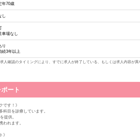
定年70歳
なし
可
駐車場なし
あり
勤続3年以上
求人確認のタイミングにより、すでに求人が終了している、もしくは求人内容が異
レポート
クです！》
多科目を診療しています。
境を提供。
携われます。
ト》