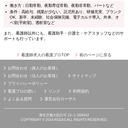
働き方：日勤常勤、夜勤専従常勤、夜勤非常勤、パートなど
条件：高給与、残業が少ない、託児所あり、研修充実、ブランク
OK、新卒、未経験、社会保険完備、電子カルテ導入、外来、オ
ペ室(手術室)、透析室など
また、看護師以外にも、看護助手・介護士・ケアスタッフなどのサ
ポートも行っています。
看護師求人の看護プロTOP
前のページに戻る
お問合わせ（個人のお客様）
お問合わせ（法人のお客様）
サイトマップ
プライバシーポリシー
看護プロの想い
リンク
利用規約
よくある質問
運営会社
ローザス
厚生労働大臣許可 13-ユ-304042
COPYRIGHT © 2024 ROZAS ALL RIGHTS RESERVED.