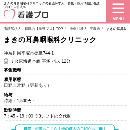
まきの耳鼻咽喉科クリニックの看護師求人・募集・採用情報は看護
プロ！≪公式≫
MENU
看護師求人・転職の【看護プロ】TOP
神奈川県
平塚市
まきの耳鼻咽
まきの耳鼻咽喉科クリニック
神奈川県平塚市徳延744-1
ＪＲ東海道本線 平塚 バス 12分
募集職種
雇用形態
日勤非常勤（更新あり）
給与
時給：1,500円～
勤務時間
7：45～19：00 ※3シフトの交代制
質問・相談もこちら！他の求人のご紹介も可能！