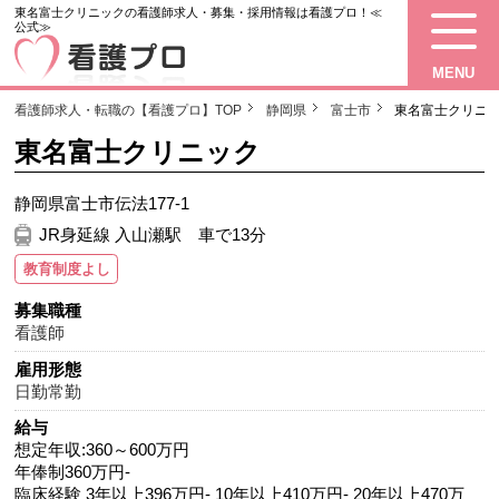
東名富士クリニックの看護師求人・募集・採用情報は看護プロ！≪
公式≫
MENU
看護師求人・転職の【看護プロ】TOP
静岡県
富士市
東名富士クリニ
東名富士クリニック
静岡県富士市伝法177-1
JR身延線 入山瀬駅 車で13分
教育制度よし
募集職種
看護師
雇用形態
日勤常勤
給与
想定年収:360～600万円
年俸制360万円-
臨床経験 3年以上396万円- 10年以上410万円- 20年以上470万