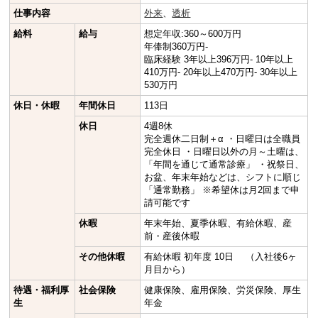
仕事内容
外来
、
透析
給料
給与
想定年収:360～600万円
年俸制360万円-
臨床経験 3年以上396万円- 10年以上
410万円- 20年以上470万円- 30年以上
530万円
休日・休暇
年間休日
113日
休日
4週8休
完全週休二日制＋α ・日曜日は全職員
完全休日 ・日曜日以外の月～土曜は、
「年間を通じて通常診療」 ・祝祭日、
お盆、年末年始などは、シフトに順じ
「通常勤務」 ※希望休は月2回まで申
請可能です
休暇
年末年始、夏季休暇、有給休暇、産
前・産後休暇
その他休暇
有給休暇 初年度 10日 （入社後6ヶ
月目から）
待遇・福利厚
社会保険
健康保険、雇用保険、労災保険、厚生
生
年金