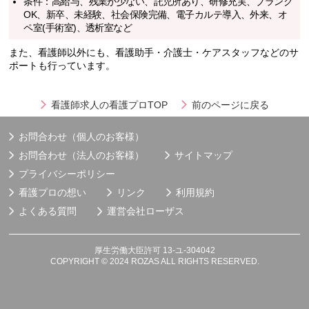
条件：高給与、残業が少ない、託児所あり、研修充実、ブランク
OK、新卒、未経験、社会保険完備、電子カルテ導入、外来、オ
ペ室(手術室)、透析室など
また、看護師以外にも、看護助手・介護士・ケアスタッフなどのサ
ポートも行っています。
看護師求人の看護プロTOP
前のページに戻る
お問合わせ（個人のお客様）
お問合わせ（法人のお客様）
サイトマップ
プライバシーポリシー
看護プロの想い
リンク
利用規約
よくある質問
運営会社
ローザス
厚生労働大臣許可 13-ユ-304042
COPYRIGHT © 2024 ROZAS ALL RIGHTS RESERVED.