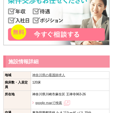
施設情報詳細
地域
神奈川県の看護師求人
病床数・入居定
120床
員
所在地
神奈川県川崎市麻生区 王禅寺963-26
google mapで検索
交通
東急田園都市線 たまプラーザ バス 15分