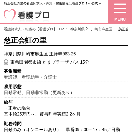
慈正会虹の里の看護師求人・募集・採用情報は看護プロ！≪公式≫
MENU
看護師求人・転職の【看護プロ】TOP
神奈川県
川崎市麻生区
慈正会
慈正会虹の里
神奈川県川崎市麻生区 王禅寺963-26
東急田園都市線 たまプラーザ バス 15分
募集職種
看護師
、
看護助手・介護士
雇用形態
日勤常勤
、
日勤非常勤（更新あり）
給与
・正看の場合
基本給25万円～、賞与昨年実績2.2ヶ月
勤務時間
日勤のみ（オンコールあり） 早番09：00～17：45／日勤