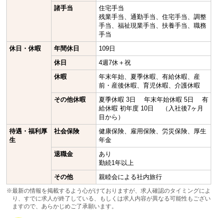
諸手当
住宅手当
残業手当、通勤手当、住宅手当、調整
手当、福祉現業手当、扶養手当、職務
手当
休日・休暇
年間休日
109日
休日
4週7休＋祝
休暇
年末年始、夏季休暇、有給休暇、産
前・産後休暇、育児休暇、介護休暇
その他休暇
夏季休暇 3日 年末年始休暇 5日 有
給休暇 初年度 10日 （入社後7ヶ月
目から）
待遇・福利厚
社会保険
健康保険、雇用保険、労災保険、厚生
生
年金
退職金
あり
勤続1年以上
その他
親睦会による社内旅行
※最新の情報を掲載するよう心がけておりますが、求人確認のタイミングによ
り、すでに求人が終了している、もしくは求人内容が異なる可能性もござい
ますので、あらかじめご了承願います。