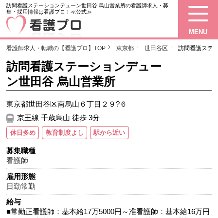
訪問看護ステーションデューン世田谷 烏山営業所の看護師求人・募
集・採用情報は看護プロ！≪公式≫
MENU
看護師求人・転職の【看護プロ】TOP
東京都
世田谷区
訪問看護ステ
訪問看護ステーションデュー
ン世田谷 烏山営業所
東京都世田谷区南烏山６丁目２９?６
京王線 千歳烏山 徒歩 3分
休日多め
教育制度よし
駅から近い
募集職種
看護師
雇用形態
日勤常勤
給与
■常勤正看護師：基本給17万5000円～准看護師：基本給16万円