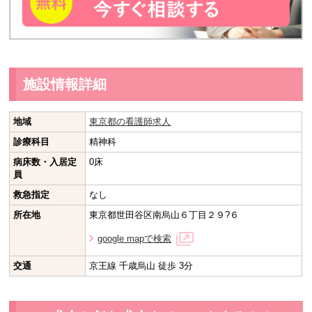
施設情報詳細
地域
東京都の看護師求人
診療科目
精神科
病床数・入居定
0床
員
救急指定
なし
所在地
東京都世田谷区南烏山６丁目２９?６
google mapで検索
交通
京王線 千歳烏山 徒歩 3分