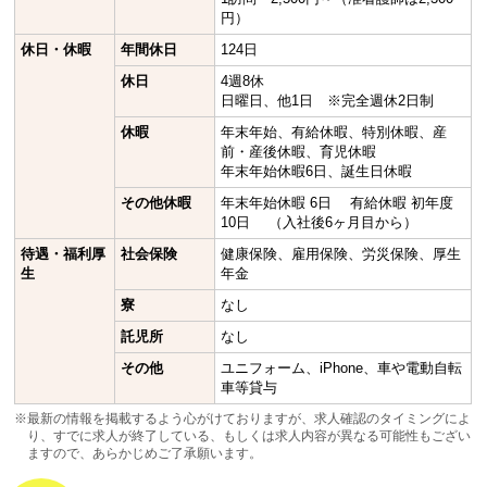
円）
休日・休暇
年間休日
124日
休日
4週8休
日曜日、他1日 ※完全週休2日制
休暇
年末年始、有給休暇、特別休暇、産
前・産後休暇、育児休暇
年末年始休暇6日、誕生日休暇
その他休暇
年末年始休暇 6日 有給休暇 初年度
10日 （入社後6ヶ月目から）
待遇・福利厚
社会保険
健康保険、雇用保険、労災保険、厚生
生
年金
寮
なし
託児所
なし
その他
ユニフォーム、iPhone、車や電動自転
車等貸与
※最新の情報を掲載するよう心がけておりますが、求人確認のタイミングによ
り、すでに求人が終了している、もしくは求人内容が異なる可能性もござい
ますので、あらかじめご了承願います。