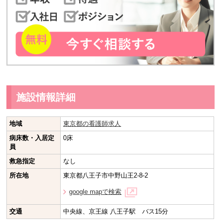
施設情報詳細
地域
東京都の看護師求人
病床数・入居定
0床
員
救急指定
なし
所在地
東京都八王子市中野山王2-8-2
google mapで検索
交通
中央線、京王線 八王子駅 バス15分