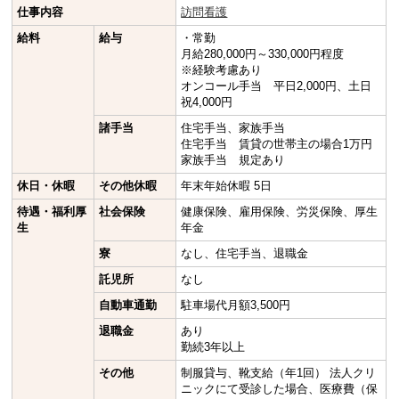
仕事内容
訪問看護
給料
給与
・常勤
月給280,000円～330,000円程度
※経験考慮あり
オンコール手当 平日2,000円、土日
祝4,000円
諸手当
住宅手当、家族手当
住宅手当 賃貸の世帯主の場合1万円
家族手当 規定あり
休日・休暇
その他休暇
年末年始休暇 5日
待遇・福利厚
社会保険
健康保険、雇用保険、労災保険、厚生
生
年金
寮
なし、住宅手当、退職金
託児所
なし
自動車通勤
駐車場代月額3,500円
退職金
あり
勤続3年以上
その他
制服貸与、靴支給（年1回） 法人クリ
ニックにて受診した場合、医療費（保