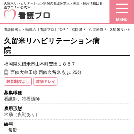
久留米リハビリテーション病院の看護師求人・募集・採用情報は看
護プロ！≪公式≫
MENU
看護師求人・転職の【看護プロ】TOP
福岡県
久留米市
久留米リハビ
久留米リハビリテーション病
院
福岡県久留米市山本町豊田１８８７
西鉄大牟田線 西鉄久留米 徒歩 25分
教育制度よし
建物キレイ
募集職種
看護師
、
准看護師
雇用形態
常勤（夜勤あり）
給与
・常勤