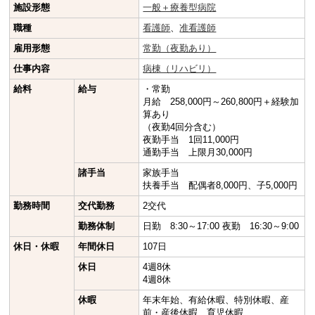
施設形態
一般＋療養型病院
職種
看護師
、
准看護師
雇用形態
常勤（夜勤あり）
仕事内容
病棟（リハビリ）
給料
給与
・常勤
月給 258,000円～260,800円＋経験加
算あり
（夜勤4回分含む）
夜勤手当 1回11,000円
通勤手当 上限月30,000円
諸手当
家族手当
扶養手当 配偶者8,000円、子5,000円
勤務時間
交代勤務
2交代
勤務体制
日勤 8:30～17:00 夜勤 16:30～9:00
休日・休暇
年間休日
107日
休日
4週8休
4週8休
休暇
年末年始、有給休暇、特別休暇、産
前・産後休暇、育児休暇