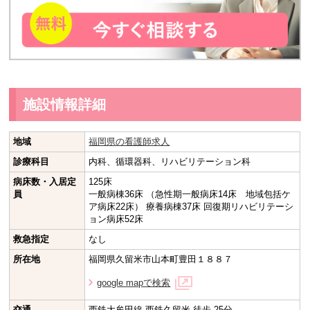
施設情報詳細
地域
福岡県の看護師求人
診療科目
内科、循環器科、リハビリテーション科
病床数・入居定
125床
員
一般病棟36床 （急性期一般病床14床 地域包括ケ
ア病床22床） 療養病棟37床 回復期リハビリテーシ
ョン病床52床
救急指定
なし
所在地
福岡県久留米市山本町豊田１８８７
google mapで検索
交通
西鉄大牟田線 西鉄久留米 徒歩 25分