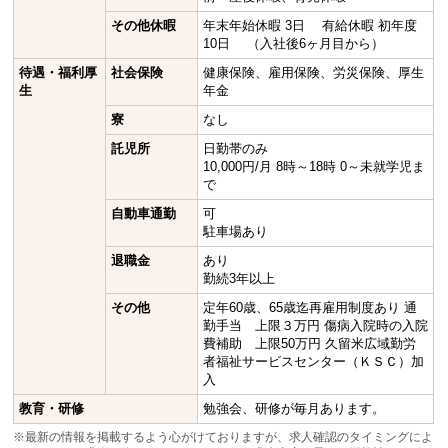
その他休暇
年末年始休暇 3日 有給休暇 初年度
10日 （入社後6ヶ月目から）
待遇・福利厚
社会保険
健康保険、雇用保険、労災保険、厚生
生
年金
寮
なし
託児所
日勤帯のみ
10,000円/月 8時～18時 0～未就学児ま
で
自動車通勤
可
駐車場あり
退職金
あり
勤続3年以上
その他
定年60歳、65歳迄再雇用制度あり 通
勤手当 上限３万円 傷病入院時の入院
費補助 上限50万円 久留米広域勤労
者福祉サービスセンター（ＫＳＣ）加
入
教育・研修
勉強会、研修が毎月あります。
※最新の情報を掲載するよう心がけておりますが、求人確認のタイミングによ