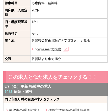
診療科目
心療内科・精神科
病床数・入居定
282床
員
旧・看護配置基
15:1
準
救急指定
なし
所在地
佐賀県佐賀市川副町大字福富８２７番地
google mapで検索
交通
佐賀駅より車で18分
この求人と似た求人をチェックする！！
8/7（金）更新 掲載中の求人
9482
病院・施設
同じ市区町村の看護師求人をチェック
佐賀市の看護師求人
佐賀市の病院の看護師募集