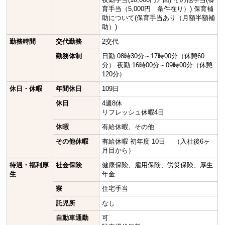
育手当（5,000円 条件在り）) 保育補
助について(保育手当あり（月額半額補
助）)
勤務時間
交代勤務
2交代
勤務体制
日勤:08時30分～17時00分（休憩60
分） 夜勤:16時00分～09時00分（休憩
120分）
休日・休暇
年間休日
109日
休日
4週8休
リフレッシュ休暇4日
休暇
有給休暇、その他
その他休暇
有給休暇 初年度 10日 （入社後6ヶ
月目から）
待遇・福利厚
社会保険
健康保険、雇用保険、労災保険、厚生
生
年金
寮
住宅手当
託児所
なし
自動車通勤
可