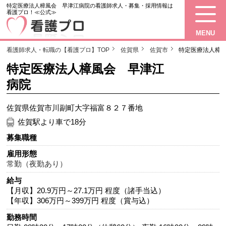
特定医療法人樟風会 早津江病院の看護師求人・募集・採用情報は
看護プロ！≪公式≫
MENU
看護師求人・転職の【看護プロ】TOP
佐賀県
佐賀市
特定医療法人樟
特定医療法人樟風会 早津江
病院
佐賀県佐賀市川副町大字福富８２７番地
佐賀駅より車で18分
募集職種
雇用形態
常勤（夜勤あり）
給与
【月収】20.9万円～27.1万円 程度（諸手当込）
【年収】306万円～399万円 程度（賞与込）
勤務時間