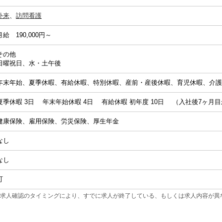
外来
、
訪問看護
月給 190,000円～
その他
日曜祝日、水・土午後
年末年始、夏季休暇、有給休暇、特別休暇、産前・産後休暇、育児休暇、介護
夏季休暇 3日 年末年始休暇 4日 有給休暇 初年度 10日 （入社後7ヶ月
健康保険、雇用保険、労災保険、厚生年金
なし
なし
可
求人確認のタイミングにより、すでに求人が終了している、もしくは求人内容が異