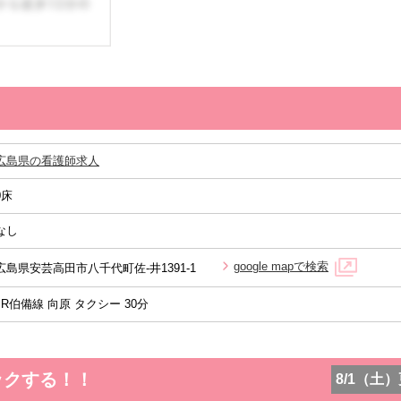
広島県の看護師求人
0床
なし
google mapで検索
広島県安芸高田市八千代町佐-井1391-1
JR伯備線 向原 タクシー 30分
ックする！！
8/1（土