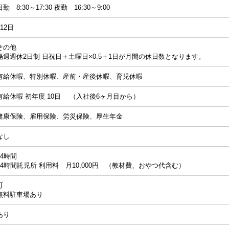
日勤 8:30～17:30 夜勤 16:30～9:00
112日
その他
隔週週休2日制 日祝日＋土曜日×0.5＋1日が月間の休日数となります。
有給休暇、特別休暇、産前・産後休暇、育児休暇
有給休暇 初年度 10日 （入社後6ヶ月目から）
健康保険、雇用保険、労災保険、厚生年金
なし
24時間
24時間託児所 利用料 月10,000円 （教材費、おやつ代含む）
可
無料駐車場あり
あり