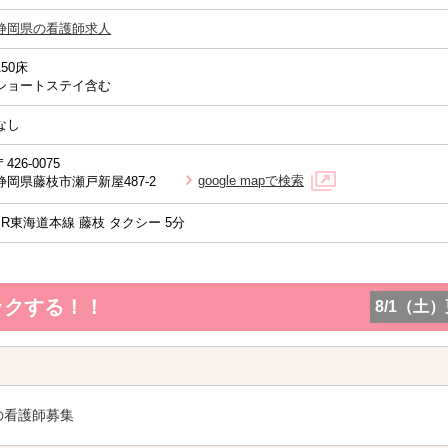
静岡県の看護師求人
150床
ショートステイ含む
なし
〒426-0075
google mapで検索
静岡県藤枝市瀬戸新屋487-2
JR東海道本線 藤枝 タクシー 5分
ックする！！
8/1（土
の看護師募集