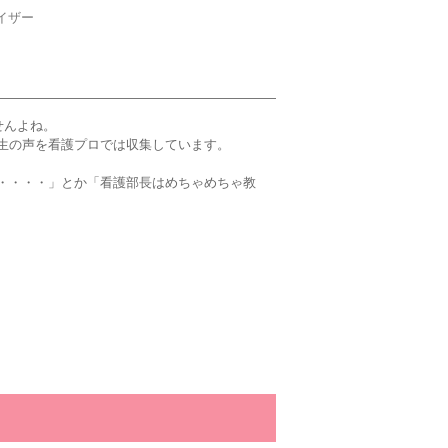
イザー
せんよね。
生の声を看護プロでは収集しています。
・・・・」とか「看護部長はめちゃめちゃ教