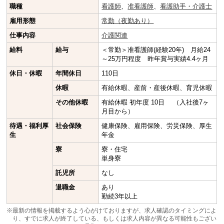
職種
看護師
、
准看護師
、
看護助手・介護士
雇用形態
常勤（夜勤あり）
仕事内容
介護関連
給料
給与
＜常勤＞准看護師(経験20年) 月給24
～25万円程度 昨年賞与実績4.4ヶ月
休日・休暇
年間休日
110日
休暇
有給休暇、産前・産後休暇、育児休暇
その他休暇
有給休暇 初年度 10日 （入社後7ヶ
月目から）
待遇・福利厚
社会保険
健康保険、雇用保険、労災保険、厚生
生
年金
寮
寮・住宅
単身寮
託児所
なし
退職金
あり
勤続3年以上
※最新の情報を掲載するよう心がけておりますが、求人確認のタイミングによ
り、すでに求人が終了している、もしくは求人内容が異なる可能性もござい