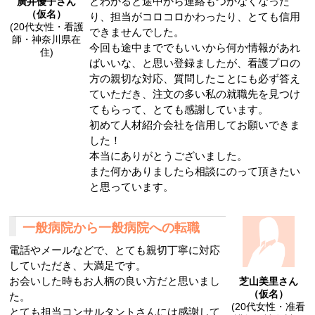
とわかると途中から連絡もつかなくなった
廣井優子さん
（仮名）
り、担当がコロコロかわったり、とても信用
(20代女性・看護
できませんでした。
師・神奈川県在
今回も途中まででもいいから何か情報があれ
住)
ばいいな、と思い登録ましたが、看護プロの
方の親切な対応、質問したことにも必ず答え
ていただき、注文の多い私の就職先を見つけ
てもらって、とても感謝しています。
初めて人材紹介会社を信用してお願いできま
した！
本当にありがとうございました。
また何かありましたら相談にのって頂きたい
と思っています。
一般病院から一般病院への転職
電話やメールなどで、とても親切丁寧に対応
していただき、大満足です。
お会いした時もお人柄の良い方だと思いまし
芝山美里さん
（仮名）
た。
(20代女性・准看
とても担当コンサルタントさんには感謝して