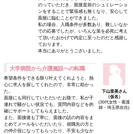
のっていただき、面接直前のシュミレーショ
ンをすることで緊張感も無くなり、安心して
面接に臨むことができました。
私の場合、入職条件が多数あり、難しいなか
での応募でしたが、いろんな策を必死に考え
て頂いたおかげで内定に至ったのだと感謝し
ております。
本当にありがとうございました。
大学病院から介護施設への転職
希望条件をできる限り叶えてくれようと、熱
心に求人を探してくれたので、非常に助かっ
た。
下山里美さん
（仮名）
面接にも同行していただいたお陰で、私が子
(30代女性・看護
連れで騒がしい状況でも、質問内容などを的
師・埼玉県在住)
確にサポートしてもらえました。
また、面接後も丁寧に、面接の話の内容をま
とめてメールをいただいたり、就職先の方と
の仲介役になってもらったり、不安も少なか