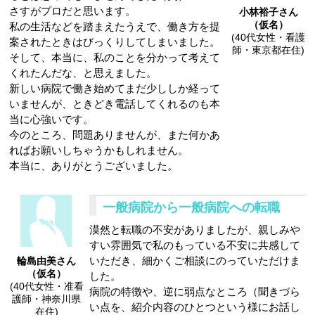
さすがプロだと思います。
小林裕子さん
（仮名）
私の生活などを踏まえたうえで、働き方を提
(40代女性・看護
案されたときはびっくりしてしまいました。
師・東京都在住)
そして、本当に、私のことを分かって考えて
くれたんだな、と思えました。
新しい病院で働き始めてまだ少ししか経って
いませんが、ときどき電話してくれるのも本
当に心強いです。
今のところ、問題ありませんが、また何かあ
ればお願いしちゃうかもしれません。
本当に、ありがとうございました。
一般病院から一般病院への転職
漠然と転職の不安がありましたが、親しみや
すい雰囲気で私のもっている不安に共感して
いただき、細かくご相談にのっていただけま
輪島由美さん
（仮名）
した。
(40代女性・准看
病院の特徴や、逆に弱点なところ（聞きづら
護師・神奈川県
い点を、紹介内容のひとつという様にお話し
在住)