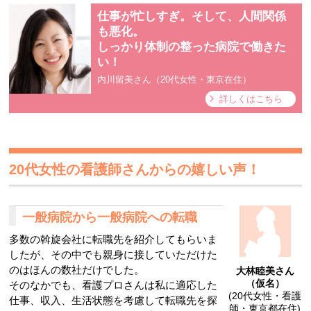
仕事が忙しすぎ。そして、人間関係
も悪化。
しっかり体制の整った病院で働きた
い！
内川留美さん（20代女性・東京在住）
詳しくはこちら
20代女性の看護師さんからの嬉しい声！
一般病院から一般病院への転職
多数の斡旋会社に転職先を紹介してもらいま
したが、その中でも親身に接していただけた
のはほんの数社だけでした。
大林睦美さん
（仮名）
そのなかでも、看護プロさんは私に適応した
(20代女性・看護
仕事、収入、生活状態を考慮して転職先を探
師・東京都在住)