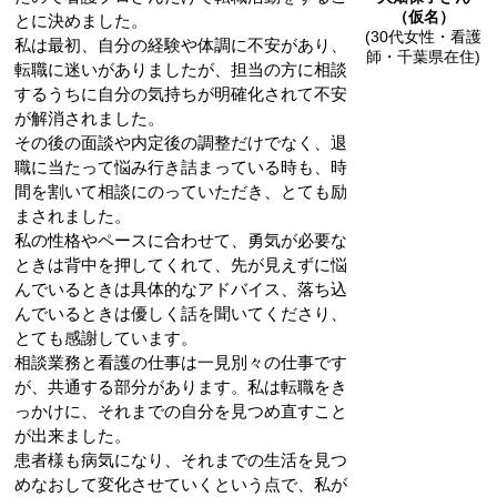
（仮名）
とに決めました。
(30代女性・看護
私は最初、自分の経験や体調に不安があり、
師・千葉県在住)
転職に迷いがありましたが、担当の方に相談
するうちに自分の気持ちが明確化されて不安
が解消されました。
その後の面談や内定後の調整だけでなく、退
職に当たって悩み行き詰まっている時も、時
間を割いて相談にのっていただき、とても励
まされました。
私の性格やペースに合わせて、勇気が必要な
ときは背中を押してくれて、先が見えずに悩
んでいるときは具体的なアドバイス、落ち込
んでいるときは優しく話を聞いてくださり、
とても感謝しています。
相談業務と看護の仕事は一見別々の仕事です
が、共通する部分があります。私は転職をき
っかけに、それまでの自分を見つめ直すこと
が出来ました。
患者様も病気になり、それまでの生活を見つ
めなおして変化させていくという点で、私が