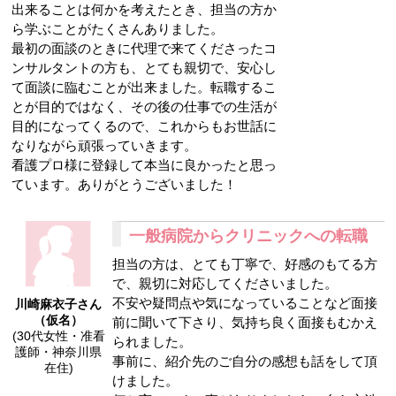
出来ることは何かを考えたとき、担当の方か
ら学ぶことがたくさんありました。
最初の面談のときに代理で来てくださったコ
ンサルタントの方も、とても親切で、安心し
て面談に臨むことが出来ました。転職するこ
とが目的ではなく、その後の仕事での生活が
目的になってくるので、これからもお世話に
なりながら頑張っていきます。
看護プロ様に登録して本当に良かったと思っ
ています。ありがとうございました！
一般病院からクリニックへの転職
担当の方は、とても丁寧で、好感のもてる方
で、親切に対応してくださいました。
不安や疑問点や気になっていることなど面接
川崎麻衣子さん
（仮名）
前に聞いて下さり、気持ち良く面接もむかえ
(30代女性・准看
られました。
護師・神奈川県
事前に、紹介先のご自分の感想も話をして頂
在住)
けました。