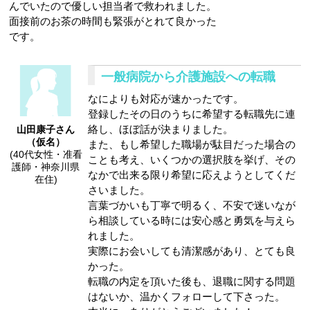
んでいたので優しい担当者で救われました。
面接前のお茶の時間も緊張がとれて良かった
です。
一般病院から介護施設への転職
なによりも対応が速かったです。
登録したその日のうちに希望する転職先に連
絡し、ほぼ話が決まりました。
山田康子さん
（仮名）
また、もし希望した職場が駄目だった場合の
(40代女性・准看
ことも考え、いくつかの選択肢を挙げ、その
護師・神奈川県
なかで出来る限り希望に応えようとしてくだ
在住)
さいました。
言葉づかいも丁寧で明るく、不安で迷いなが
ら相談している時には安心感と勇気を与えら
れました。
実際にお会いしても清潔感があり、とても良
かった。
転職の内定を頂いた後も、退職に関する問題
はないか、温かくフォローして下さった。