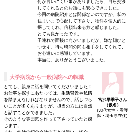
何か言いにくい事がありましたら、自ら交渉
してくれるとのお話にも安心できました。
今回の病院紹介とは関係ないのですが、私の
住まいまで心配して下さり、物件を個人的に
探してくれ、信頼出来る方と感じました。
とても良かったです。
子連れで面接に向かいましだが、嫌な顔ひと
つせず、待ち時間の間も相手をしてくれて、
お心遣いに感謝しています。
本当に、ありがとうございました。
大学病院から一般病院への転職
とても、親身に話を聞いてくださいました！
お仕事を探すにあたっては、生活背景や私情
を踏まえなければなりませんので、話しづら
宮沢早季子さん
（仮名）
いことが多くありますが、担当の方には自然
(30代女性・看護
と話すことができました。
師・埼玉県在住)
そのような雰囲気を作って下さっていたと感
じます。
また、他社の紹介会社の方とは違い、紹介し