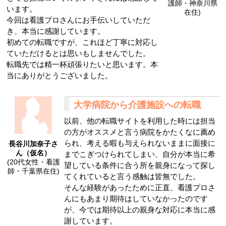
護師・神奈川県
います。
在住)
今回は看護プロさんにお手伝いしていただ
き、本当に感謝しています。
初めての転職ですが、これほど丁寧に対応し
ていただけるとは思いもしませんでした。
転職先では精一杯頑張りたいと思います。本
当にありがとうございました。
大学病院から介護施設への転職
以前、他の転職サイトを利用した時には担当
の方がオススメと言う病院をかたくなに薦め
られ、考える暇も与えられないままに面接に
長谷川加奈子さ
ん（仮名）
までこぎつけられてしまい、自分が本当に希
(20代女性・看護
望している条件に合う所を親身になって探し
師・千葉県在住)
てくれていると言う感触は皆無でした。
そんな経験があったために正直、看護プロさ
んにもあまり期待はしていなかったのです
が、今では期待以上の親身な対応に本当に感
謝しています。