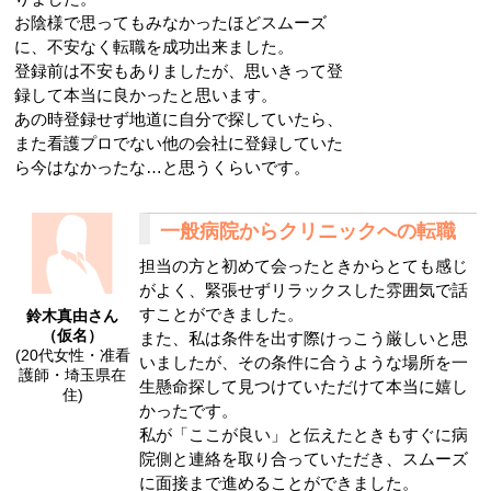
お陰様で思ってもみなかったほどスムーズ
に、不安なく転職を成功出来ました。
登録前は不安もありましたが、思いきって登
録して本当に良かったと思います。
あの時登録せず地道に自分で探していたら、
また看護プロでない他の会社に登録していた
ら今はなかったな…と思うくらいです。
一般病院からクリニックへの転職
担当の方と初めて会ったときからとても感じ
がよく、緊張せずリラックスした雰囲気で話
すことができました。
鈴木真由さん
（仮名）
また、私は条件を出す際けっこう厳しいと思
(20代女性・准看
いましたが、その条件に合うような場所を一
護師・埼玉県在
生懸命探して見つけていただけて本当に嬉し
住)
かったです。
私が「ここが良い」と伝えたときもすぐに病
院側と連絡を取り合っていただき、スムーズ
に面接まで進めることができました。