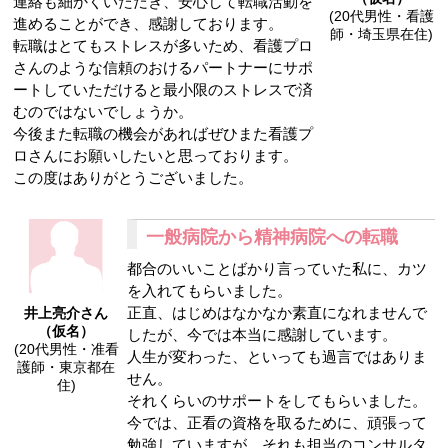
連絡も細かくいただき、安心して転職活動を
(20代男性・看護
進めることができ、感謝しております。
師・埼玉県在住)
転職はとてもストレスが多いため、看護プロ
さんのような信頼のおけるパートナーにサポ
ートしていただけると最小限のストレスで済
むのではないでしょうか。
今後また転職の機会があればぜひまた看護プ
ロさんにお願いしたいと思っております。
この度はありがとうございました。
一般病院から精神病院への転職
都合のいいことばかり言っていた私に、カツ
を入れてもらいました。
正直、はじめはなかなか素直になれませんで
井上亮介さん
（仮名）
したが、今では本当に感謝しています。
(20代男性・准看
人生が変わった、といっても過言ではありま
護師・東京都在
せん。
住)
それくらいのサポートをしてもらいました。
今では、正看の資格を取るために、頑張って
勉強していますが、それも担当のコンサルタ