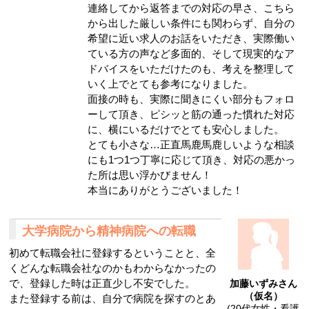
連絡してから返答までの対応の早さ、こちら
から出した厳しい条件にも関わらず、自分の
希望に近い求人のお話をいただき、実際働い
ている方の声など多面的、そして現実的なア
ドバイスをいただけたのも、考えを整理して
いく上でとても参考になりました。
面接の時も、実際に聞きにくい部分もフォロ
ーして頂き、ピシッと筋の通った慣れた対応
に、横にいるだけでとても安心しました。
とても小さな…正直馬鹿馬鹿しいような相談
にも1つ1つ丁寧に応じて頂き、対応の悪かっ
た所は思い浮かびません！
本当にありがとうございました！
大学病院から精神病院への転職
初めて転職会社に登録するということと、全
くどんな転職会社なのかもわからなかったの
で、登録した時は正直少し不安でした。
加藤いずみさん
（仮名）
また登録する前は、自分で病院を探すのとあ
(20代女性・看護