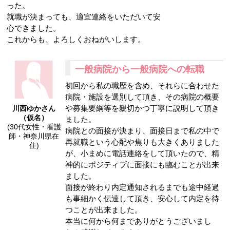
った。
就職が決まっても、適宜連絡をいただいて安
心できました。
これからも、よろしくおねがいします。
一般病院から一般病院への転職
初回から私の職歴を含め、それらに合わせた
病院・施設を選別して頂き、その病院の概要
や募集要綱等を親切かつ丁寧に説明して頂き
川西ゆかさん
（仮名）
ました。
(30代女性・看護
病院との面接が決まり、面接日まで私の中で
師・神奈川県在
再就職という心配や焦りも大きくありました
住)
が、小まめに電話連絡をして頂いたので、精
神的にポジティブに面接にも臨むことが出来
ました。
面接が終わり内定通知されるまでも途中経過
も事細かく伝達して頂き、安心して内定を待
つことが出来ました。
本当に何から何までありがとうございまし