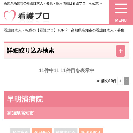
高知県高知市の看護師求人・募集・採用情報は看護プロ！≪公式≫
MENU
看護師求人・転職の【看護プロ】TOP
高知県高知市の看護師求人・募集
－
＋
詳細絞り込み検索
11件中11-11件目を表示中
≪ 前の10件
1
2
早明浦病院
高知県高知市
給与高め
休日多め
残業少なめ
託児所有り