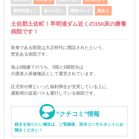
教育制度よし
駅から近い
建物キレイ
寮あり
土佐郡土佐町！早明浦ダム近くの150床の療養
病院です！
前身である医院は大正時代に開設されたという、
歴史ある病院です。
地上6階建てのうち、5階と6階部分は
介護老人保健施設として運営されています。
託児所や寮といった福利厚生が充実している上に、
通勤用の送迎バスも運行している病院です。
“クチコミ”情報
続きを知りたい場合は、ご登録後、担当コンサルタントにお
聞きください！