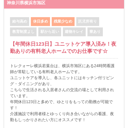
神奈川県横浜市旭区
給与高め
休日多め
残業少なめ
託児所有り
教育制度よし
駅から近い
建物キレイ
寮あり
【年間休日123日】ユニットケア導入済み！夜
勤ありの有料老人ホームでのお仕事です☆
トレクォーレ横浜若葉台は、横浜市旭区にある24時間看護
師が常駐している有料老人ホームです。
ユニットケアを導入し、各ユニットにはキッチン付リビン
グ・ダイニングがあり、
こちらで生活される入居者さんの交流の場として利用され
ています。
年間休日123日と多めで、ゆとりをもっての勤務が可能で
す！
介護施設で利用者様とゆっくり向き合いながらの看護、夜
勤もしっかりされたい方にオススメです！