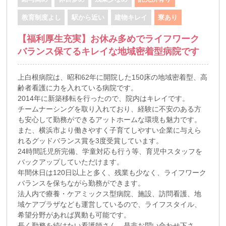
教育制度よし
駅から近い
建物キレイ
寮あり
【福利厚生充実】お休み多めでライフワーク
バランス保てるキレイな地域密着型病院です
上白根病院は、昭和62年に開院した150床の地域密着型、高
齢者看護に力を入れている病院です。
2014年に新築移転を行ったので、院内はキレイです。
チームナーシングを取り入れており、経験に不安のある方
も安心して勤務ができるアットホームな環境も魅力です。
また、横浜市より働きやすく子育てしやすい企業に与えら
れるグッドバランス賞を3度受賞しています。
24時間託児所完備、学童対応も行う等、育児中スタッフを
バックアップしていただけます。
年間休日は120日以上と多く、残業も少なく、ライフワーク
バランスを保ちながら勤務ができます。
法人内で療養・ケアミックス型病院、施設、訪問看護、地
域ケアプラザなども運営しているので、ライフスタイル、
希望分野があれば異動も可能です。
長く勤務を続けたい看護師さん、是非お問い合わせ下さ