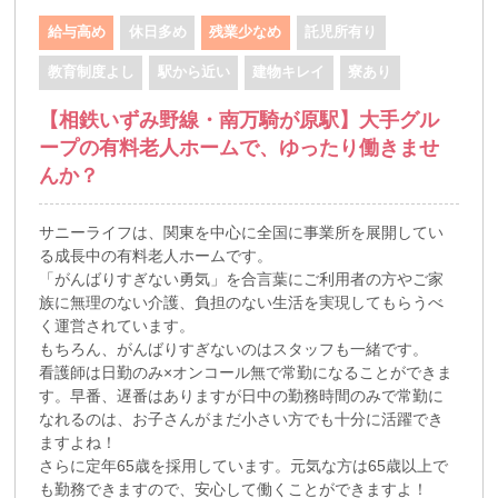
給与高め
休日多め
残業少なめ
託児所有り
教育制度よし
駅から近い
建物キレイ
寮あり
【相鉄いずみ野線・南万騎が原駅】大手グル
ープの有料老人ホームで、ゆったり働きませ
んか？
サニーライフは、関東を中心に全国に事業所を展開してい
る成長中の有料老人ホームです。
「がんばりすぎない勇気」を合言葉にご利用者の方やご家
族に無理のない介護、負担のない生活を実現してもらうべ
く運営されています。
もちろん、がんばりすぎないのはスタッフも一緒です。
看護師は日勤のみ×オンコール無で常勤になることができま
す。早番、遅番はありますが日中の勤務時間のみで常勤に
なれるのは、お子さんがまだ小さい方でも十分に活躍でき
ますよね！
さらに定年65歳を採用しています。元気な方は65歳以上で
も勤務できますので、安心して働くことができますよ！