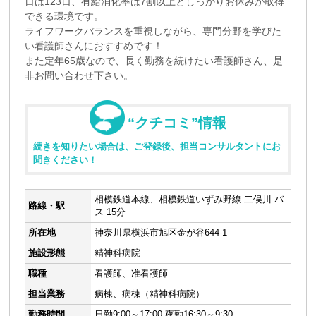
日は123日、有給消化率は7割以上としっかりお休みが取得
できる環境です。
ライフワークバランスを重視しながら、専門分野を学びた
い看護師さんにおすすめです！
また定年65歳なので、長く勤務を続けたい看護師さん、是
非お問い合わせ下さい。
“クチコミ”情報
続きを知りたい場合は、ご登録後、担当コンサルタントにお
聞きください！
相模鉄道本線、相模鉄道いずみ野線 二俣川 バ
路線・駅
ス 15分
所在地
神奈川県横浜市旭区金が谷644-1
施設形態
精神科病院
職種
看護師、准看護師
担当業務
病棟、病棟（精神科病院）
勤務時間
日勤9:00～17:00 夜勤16:30～9:30