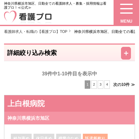
神奈川県横浜市旭区、日勤全ての看護師求人・募集・採用情報は看
護プロ！≪公式≫
MENU
看護師求人・転職の【看護プロ】TOP
神奈川県横浜市旭区、日勤全ての看護
－
＋
詳細絞り込み検索
39件中1-10件目を表示中
次の10件 ≫
1
2
3
4
上白根病院
神奈川県横浜市旭区
給与高め
休日多め
残業少なめ
託児所有り