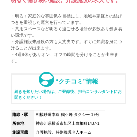
明るく働き易い施設。介護施設の求人です。
・明るく家庭的な雰囲気を目標にし、地域や家庭との結び
つきを重視した運営を行っています。
・共用スペースなど明るく過ごせる場所が多数あり働き易
い環境です。
・介護施設未経験の方も大丈夫です。すぐに知識を身につ
けることが出来ます。
・4週8休がありオン、オフの時間を分けることが出来ま
す。
“クチコミ”情報
続きを知りたい場合は、ご登録後、担当コンサルタントにお
聞きください！
路線・駅
相模鉄道本線 鶴ケ峰 タクシー 17分
所在地
神奈川県横浜市旭区上白根町1437-1
施設形態
介護施設、特別養護老人ホーム