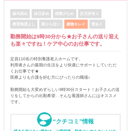
給与高め
休日多め
残業少なめ
託児所有り
教育制度よし
駅から近い
建物キレイ
寮あり
勤務開始は9時30分から★お子さんの送り迎え
も楽々ですね！ケア中心のお仕事です。
定員110名の特別養護老人ホームです。
利用者さんの最期の生活をより快適にサポートしていただ
くお仕事です★
医療よりも介護を好む方にぴったりの職場♪
勤務開始も大変めずらしい9時30分スタート！お子さんの送
りをしてからの出勤希望…そんな看護師さんにはオススメ
です。
“クチコミ”情報