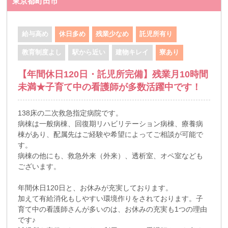
東京都町田市
給与高め
休日多め
残業少なめ
託児所有り
教育制度よし
駅から近い
建物キレイ
寮あり
【年間休日120日・託児所完備】残業月10時間
未満★子育て中の看護師が多数活躍中です！
138床の二次救急指定病院です。
病棟は一般病棟、回復期リハビリテーション病棟、療養病
棟があり、配属先はご経験や希望によってご相談が可能で
す。
病棟の他にも、救急外来（外来）、透析室、オペ室なども
ございます。
年間休日120日と、お休みが充実しております。
加えて有給消化もしやすい環境作りをされております。子
育て中の看護師さんが多いのは、お休みの充実も1つの理由
です♪