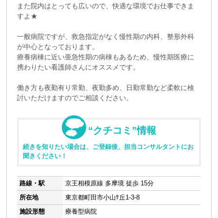
また院内はとっても広いので、快適な環境でお仕事できま
すよ★
一般病院ですが、救急指定がなく慢性期の内科、整形外科
が中心となっております。
療養病棟に近い亜急性期の病棟もあるため、慢性期医療に
携わりたい看護師さんにオススメです。
働き方も夜勤有り常勤、夜勤多め、日勤常勤など柔軟に検
討いただけますのでご相談ください。
“クチコミ”情報
続きを知りたい場合は、ご登録後、担当コンサルタントにお
聞きください！
路線・駅
京王相模原線 多摩境 徒歩 15分
所在地
東京都町田市小山ｹ丘1-3-8
施設形態
療養型病院