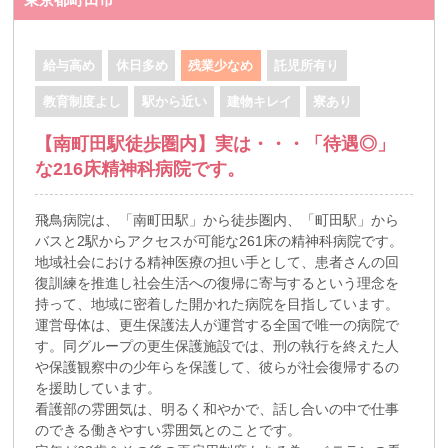
給与高め
休日多め
残業少なめ
託児所有り
教育制度よし
駅から近い
建物キレイ
寮あり
【南町田駅徒歩圏内】実は・・・「待遇◎」
な216床精神科病院です。
飛鳥病院は、「南町田駅」から徒歩圏内、「町田駅」から
バスと2駅からアクセスが可能な261床の精神科病院です。
地域社会における精神医療の担い手として、患者さんの回
復訓練を推進し社会生活への復帰に寄与するという理念を
持って、地域に密着した開かれた病院を目指しています。
運営母体は、更生保護法人が運営する全国で唯一の病院で
す。同グループの更生保護施設では、刑の執行を終えた人
や保護観察中の少年らを保護して、彼らが社会復帰するの
を援助しています。
看護部の雰囲気は、明るく和やかで、話し合いの中で仕事
のできる働きやすい雰囲気とのことです。