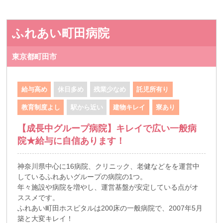
ふれあい町田病院
東京都町田市
給与高め
休日多め
残業少なめ
託児所有り
教育制度よし
駅から近い
建物キレイ
寮あり
【成長中グループ病院】キレイで広い一般病
院★給与に自信あります！
神奈川県中心に16病院、クリニック、老健などをを運営中
しているふれあいグループの病院の1つ。
年々施設や病院を増やし、運営基盤が安定している点がオ
ススメです。
ふれあい町田ホスピタルは200床の一般病院で、2007年5月
築と大変キレイ！