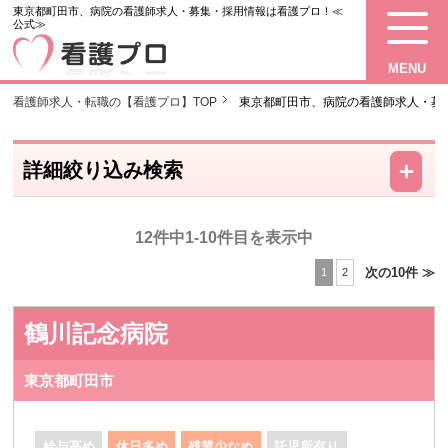
東京都町田市、病院の看護師求人・募集・採用情報は看護プロ！≪
公式≫
MENU
看護師求人・転職の【看護プロ】TOP
東京都町田市、病院の看護師求人・募
－
＋
詳細絞り込み検索
12件中1-10件目を表示中
次の10件 ≫
1
2
鶴川記念病院
東京都町田市
給与高め
休日多め
残業少なめ
託児所有り