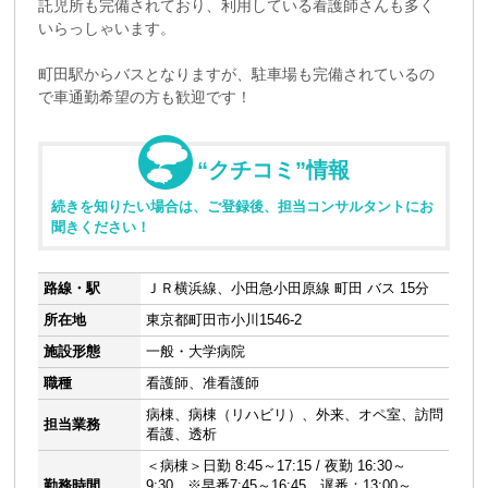
託児所も完備されており、利用している看護師さんも多く
いらっしゃいます。
町田駅からバスとなりますが、駐車場も完備されているの
で車通勤希望の方も歓迎です！
“クチコミ”情報
続きを知りたい場合は、ご登録後、担当コンサルタントにお
聞きください！
路線・駅
ＪＲ横浜線、小田急小田原線 町田 バス 15分
所在地
東京都町田市小川1546-2
施設形態
一般・大学病院
職種
看護師、准看護師
病棟、病棟（リハビリ）、外来、オペ室、訪問
担当業務
看護、透析
＜病棟＞日勤 8:45～17:15 / 夜勤 16:30～
勤務時間
9:30 ※早番7:45～16:45、遅番：13:00～