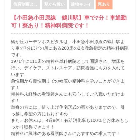
教育制度よし
駅から近い
建物キレイ
寮あり
【小田急小田原線 鶴川駅】車で7分！車通勤
可！寮あり！精神科病院です！
鶴が丘ガーデンホスピタルは、小田急小田原線の鶴川駅よ
り車で7分ほどの所にある200床の2次救急指定の精神科病院
です。
1971年に111床の精神科単科病院として開設され、増床を
行い、デイケア、ストレスケア、訪問看護にも力を入れて
います。
急性期から慢性期までの幅広い精神科を学ぶことができま
す！
精神科未経験の看護師さんにも安心してご入職いただけま
す！
単身の方には、借り上げ住宅形式の寮がありますので、引
っ越し希望の方にもおすすめ！
また、お休みは、4週8休！有給消化率も100％とお休みもし
っかり取得できます！
精神科に興味のある看護師さんにおすすめの求人です！