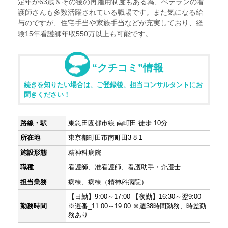
定年が63歳＆その後の再雇用制度もある為、ベテランの看
護師さんも多数活躍されている職場です。また気になる給
与のですが、住宅手当や家族手当などが充実しており、経
験15年看護師年収550万以上も可能です。
“クチコミ”情報
続きを知りたい場合は、ご登録後、担当コンサルタントにお
聞きください！
路線・駅
東急田園都市線 南町田 徒歩 10分
所在地
東京都町田市南町田3-8-1
施設形態
精神科病院
職種
看護師、准看護師、看護助手・介護士
担当業務
病棟、病棟（精神科病院）
【日勤】9:00～17:00 【夜勤】16:30～翌9:00
勤務時間
※遅番_11:00～19:00 ※週38時間勤務、時差勤
務あり