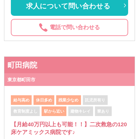
求人について問い合わせる
電話で問い合わせる
町田病院
東京都町田市
給与高め
休日多め
残業少なめ
託児所有り
教育制度よし
駅から近い
建物キレイ
寮あり
【月給40万円以上も可能！！】二次救急の120
床ケアミックス病院です♪