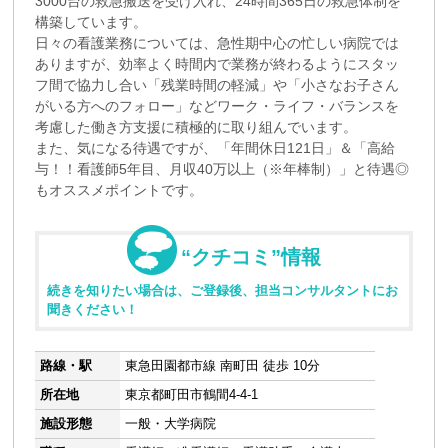
3000台の救急搬送を受け入れ、24時間365日の救急体制を
構築しています。
日々の看護業務については、急性期中心の忙しい病院では
ありますが、効率よく時間内で業務が終わるようにスタッ
フ間で協力し合い「残業時間の軽減」や「小さなお子さん
がいる方へのフォロー」などワーク・ライフ・バランスを
考慮した働き方支援に積極的に取り組んでいます。
また、気になる待遇ですが、「年間休日121日」＆「高給
与！！看護師5年目、月収40万以上（※年棒制）」と待遇◎
もオススメポイントです。
“クチコミ”情報
続きを知りたい場合は、ご登録後、担当コンサルタントにお
聞きください！
路線・駅
東急田園都市線 南町田 徒歩 10分
所在地
東京都町田市鶴間4-4-1
施設形態
一般・大学病院