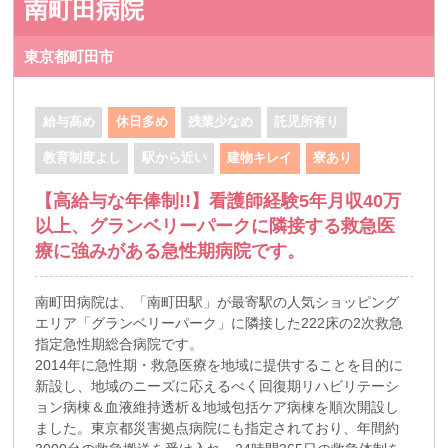
南町田病院
東京都町田市
給与高め
休日多め
残業少なめ
託児所有り
教育制度よし
駅から近い
建物キレイ
寮あり
【高給与な年俸制!!】看護師経験5年月収40万
以上、グランベリーパークに隣接する救急医
療に強みがある急性期病院です。
南町田病院は、「南町田駅」が最寄駅の人気ショッピング
エリア「グランベリーパーク」に隣接した222床の2次救急
指定急性期総合病院です。
2014年に急性期・救急医療を地域に提供することを目的に
新設し、地域のニーズに応えるべく回復期リハビリテーシ
ョン病棟＆血液維持透析＆地域包括ケア病棟を順次開設し
ました。東京都災害拠点病院にも指定されており、年間約