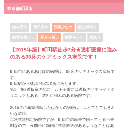
東京都町田市
給与高め
休日多め
残業少なめ
託児所有り
教育制度よし
駅から近い
建物キレイ
寮あり
【2015年築】町田駅徒歩7分★透析医療に強み
のある98床のケアミックス病院です！
町田市にあるあけぼの病院は、98床のケアミックス病院で
す。
町田駅から徒歩7分の場所にあります。
第1、第2透析室の他に、八王子市には透析のサテライトク
リニックもある、透析に強みのある病院です。
2015年に新築移転したばかりの病院は、広くてとてもきれ
いな環境。
二次救急指定病院ですが、町田市の輪番で回ってくる当番
制なので、夜間帯に頻回に救急搬送があるようなことはあ