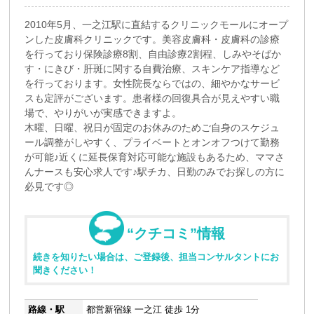
2010年5月、一之江駅に直結するクリニックモールにオープ
ンした皮膚科クリニックです。美容皮膚科・皮膚科の診療
を行っており保険診療8割、自由診療2割程、しみやそばか
す・にきび・肝斑に関する自費治療、スキンケア指導など
を行っております。女性院長ならではの、細やかなサービ
スも定評がございます。患者様の回復具合が見えやすい職
場で、やりがいが実感できますよ。
木曜、日曜、祝日が固定のお休みのためご自身のスケジュ
ール調整がしやすく、プライベートとオンオフつけて勤務
が可能♪近くに延長保育対応可能な施設もあるため、ママさ
んナースも安心求人です♪駅チカ、日勤のみでお探しの方に
必見です◎
“クチコミ”情報
続きを知りたい場合は、ご登録後、担当コンサルタントにお
聞きください！
路線・駅
都営新宿線 一之江 徒歩 1分