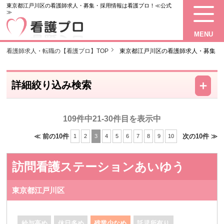
東京都江戸川区の看護師求人・募集・採用情報は看護プロ！≪公式
≫
MENU
看護師求人・転職の【看護プロ】TOP
東京都江戸川区の看護師求人・募集
－
＋
詳細絞り込み検索
109件中21-30件目を表示中
≪ 前の10件
次の10件 ≫
1
2
3
4
5
6
7
8
9
10
訪問看護ステーションあいゆう
東京都江戸川区
給与高め
休日多め
残業少なめ
託児所有り