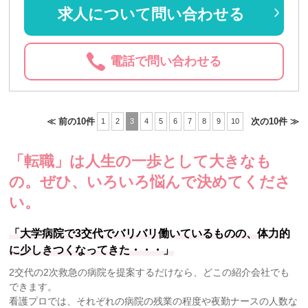
求人について問い合わせる
電話で問い合わせる
≪ 前の10件
次の10件 ≫
1
2
3
4
5
6
7
8
9
10
「転職」は人生の一歩として大きなも
の。
ぜひ、いろいろ悩んで決めてくださ
い。
「大学病院で3交代でバリバリ働いているものの、体力的
に少しきつくなってきた・・・」
2交代の2次救急の病院を提案するだけなら、どこの紹介会社でも
できます。
看護プロでは、それぞれの病院の残業の程度や夜勤ナースの人数な