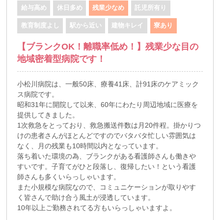
給与高め
休日多め
残業少なめ
託児所有り
教育制度よし
駅から近い
建物キレイ
寮あり
【ブランクOK！離職率低め！】残業少な目の
地域密着型病院です！
小松川病院は、一般50床、療養41床、計91床のケアミック
ス病院です。
昭和31年に開院して以来、60年にわたり周辺地域に医療を
提供してきました。
1次救急をとっており、救急搬送件数は月20件程。掛かりつ
けの患者さんがほとんどですのでバタバタ忙しい雰囲気は
なく、月の残業も10時間以内となっています。
落ち着いた環境の為、ブランクがある看護師さんも働きや
すいです。子育てがひと段落し、復帰したい！という看護
師さんも多くいらっしゃいます。
また小規模な病院なので、コミュニケーションが取りやす
く皆さんで助け合う風土が浸透しています。
10年以上ご勤務されてる方もいらっしゃいますよ。