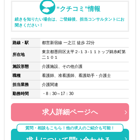
“クチコミ”情報
続きを知りたい場合は、ご登録後、担当コンサルタントにお
聞きください！
路線・駅
都営新宿線 一之江 徒歩 22分
東京都墨田区太平２-１３-１１トップ錦糸町第
所在地
二１０１
施設形態
介護施設、その他介護
職種
看護師、准看護師、看護助手・介護士
担当業務
介護関連
勤務時間
・8：30～17：30
求人詳細ページへ
質問・相談もこちら！他の求人のご紹介も可能！