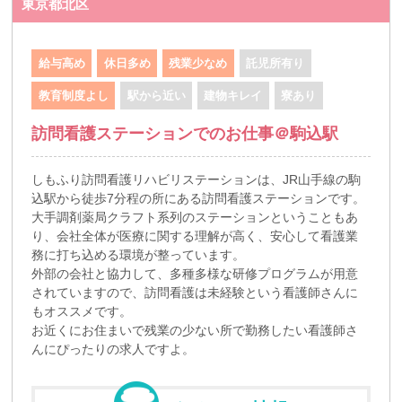
東京都北区
給与高め
休日多め
残業少なめ
託児所有り
教育制度よし
駅から近い
建物キレイ
寮あり
訪問看護ステーションでのお仕事＠駒込駅
しもふり訪問看護リハビリステーションは、JR山手線の駒
込駅から徒歩7分程の所にある訪問看護ステーションです。
大手調剤薬局クラフト系列のステーションということもあ
り、会社全体が医療に関する理解が高く、安心して看護業
務に打ち込める環境が整っています。
外部の会社と協力して、多種多様な研修プログラムが用意
されていますので、訪問看護は未経験という看護師さんに
もオススメです。
お近くにお住まいで残業の少ない所で勤務したい看護師さ
んにぴったりの求人ですよ。