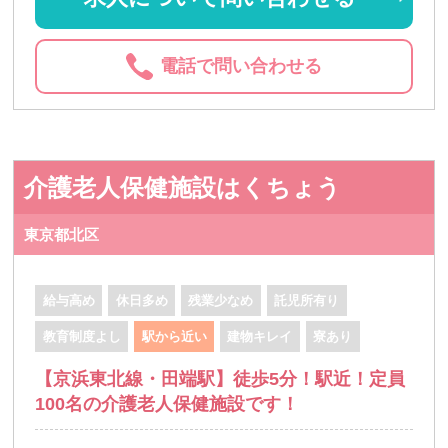
電話で問い合わせる
介護老人保健施設はくちょう
東京都北区
給与高め
休日多め
残業少なめ
託児所有り
教育制度よし
駅から近い
建物キレイ
寮あり
【京浜東北線・田端駅】徒歩5分！駅近！定員
100名の介護老人保健施設です！