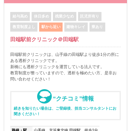
給与高め
休日多め
残業少なめ
託児所有り
教育制度よし
駅から近い
建物キレイ
寮あり
田端駅前クリニック＠田端駅
田端駅前クリニックは、山手線の田端駅より徒歩1分の所に
ある透析クリニックです。
新橋にも透析クリニックを運営している法人です。
教育制度が整っていますので、透析を極めたい方、是非お
問い合わせください！
“クチコミ”情報
続きを知りたい場合は、ご登録後、担当コンサルタントにお
聞きください！
路線・駅
山手線 京浜東北線 田端駅 徒歩1分