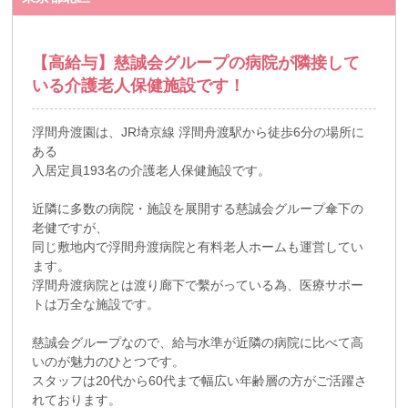
【高給与】慈誠会グループの病院が隣接して
いる介護老人保健施設です！
浮間舟渡園は、JR埼京線 浮間舟渡駅から徒歩6分の場所に
ある
入居定員193名の介護老人保健施設です。
近隣に多数の病院・施設を展開する慈誠会グループ傘下の
老健ですが、
同じ敷地内で浮間舟渡病院と有料老人ホームも運営してい
ます。
浮間舟渡病院とは渡り廊下で繫がっている為、医療サポー
トは万全な施設です。
慈誠会グループなので、給与水準が近隣の病院に比べて高
いのが魅力のひとつです。
スタッフは20代から60代まで幅広い年齢層の方がご活躍さ
れております。