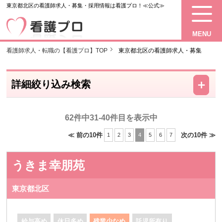
東京都北区の看護師求人・募集・採用情報は看護プロ！≪公式≫
MENU
看護師求人・転職の【看護プロ】TOP
東京都北区の看護師求人・募集
－
＋
詳細絞り込み検索
62件中31-40件目を表示中
≪ 前の10件
次の10件 ≫
1
2
3
4
5
6
7
うきま幸朋苑
東京都北区
給与高め
休日多め
残業少なめ
託児所有り