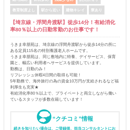
教育制度よし
駅から近い
建物キレイ
寮あり
【埼京線・浮間舟渡駅】徒歩14分！有給消化
率80％以上の日勤常勤のお仕事です！
うきま幸朋苑は、埼京線の浮間舟渡駅から徒歩14分の所に
ある定員115名の特別養護老人ホームです。
うきま幸朋苑は、同じ敷地内に特養、デイサービス、保育
園と、幅広い利用者へサービスを提供しています。
勤務は、日勤のみ！
リフレッシュ休暇4日間の取得も可能！
5年勤務で、海外旅行の為の資金10万円が支給されるなど福
利厚生も充実★
有給消化率80％以上で、プライベートと両立しながら働い
ているスタッフが多数在籍しています！
“クチコミ”情報
続きを知りたい場合は、ご登録後、担当コンサルタントにお