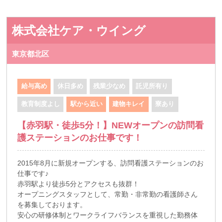
株式会社ケア・ウイング
東京都北区
給与高め
休日多め
残業少なめ
託児所有り
教育制度よし
駅から近い
建物キレイ
寮あり
【赤羽駅・徒歩5分！】NEWオープンの訪問看
護ステーションのお仕事です！
2015年8月に新規オープンする、訪問看護ステーションのお
仕事です♪
赤羽駅より徒歩5分とアクセスも抜群！
オープニングスタッフとして、常勤・非常勤の看護師さん
を募集しております。
安心の研修体制とワークライフバランスを重視した勤務体