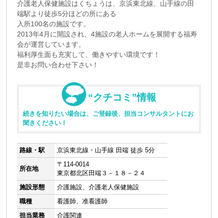
介護老人保健施設はくちょうは、京浜東北線、山手線の田
端駅より徒歩5分ほどの所にある
入所100名の施設です。
2013年4月に開設され、4施設の老人ホームを展開する福寿
会が運営しています。
福利厚生面も充実して、働きやすい環境です！
是非お問い合わせ下さい！
“クチコミ”情報
続きを知りたい場合は、ご登録後、担当コンサルタントにお
聞きください！
路線・駅
京浜東北線・山手線 田端 徒歩 5分
〒114-0014
所在地
東京都北区田端３－１８－２４
施設形態
介護施設、介護老人保健施設
職種
看護師、准看護師
担当業務
介護関連