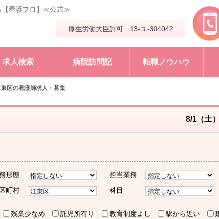
ら【看護プロ】≪公式≫
厚生労働大臣許可 13-ユ-304042
求人検索
病院訪問記
転職ノウハウ
江東区の看護師求人・募集
8/1（土
務形態
担当業務
区町村
科目
残業少なめ
託児所有り
教育制度よし
駅から近い