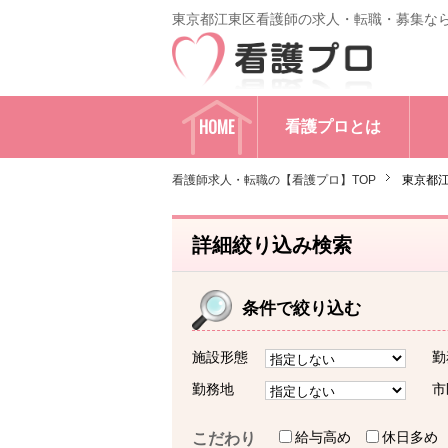
東京都江東区看護師の求人・転職・募集な
HOME
看護プロとは
看護師求人・転職の【看護プロ】TOP
東京都
詳細絞り込み検索
条件で絞り込む
施設形態
勤
勤務地
市
給与高め
休日多め
こだわり